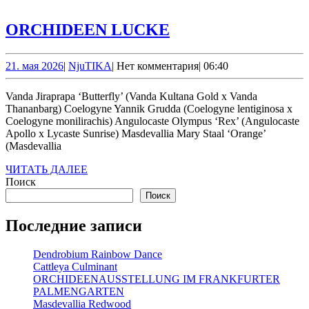
ORCHIDEEN
ORCHIDEEN LUCKE
LUCKE
21.
NjuTIKA
21. мая 2026
|
NjuTIKA
|
Нет комментария
|
06:40
мая
2026
Vanda Jiraprapa ‘Butterfly’ (Vanda Kultana Gold x Vanda
Thananbarg) Coelogyne Yannik Grudda (Coelogyne lentiginosa x
Coelogyne monilirachis) Angulocaste Olympus ‘Rex’ (Angulocaste
Apollo x Lycaste Sunrise) Masdevallia Mary Staal ‘Orange’
(Masdevallia
ЧИТАТЬ
ЧИТАТЬ ДАЛЕЕ
ДАЛЕЕ
Поиск
Поиск
Последние записи
Dendrobium Rainbow Dance
Cattleya Culminant
ORCHIDEENAUSSTELLUNG IM FRANKFURTER
PALMENGARTEN
Masdevallia Redwood