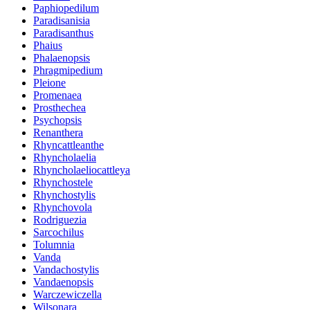
Paphiopedilum
Paradisanisia
Paradisanthus
Phaius
Phalaenopsis
Phragmipedium
Pleione
Promenaea
Prosthechea
Psychopsis
Renanthera
Rhyncattleanthe
Rhyncholaelia
Rhyncholaeliocattleya
Rhynchostele
Rhynchostylis
Rhynchovola
Rodriguezia
Sarcochilus
Tolumnia
Vanda
Vandachostylis
Vandaenopsis
Warczewiczella
Wilsonara