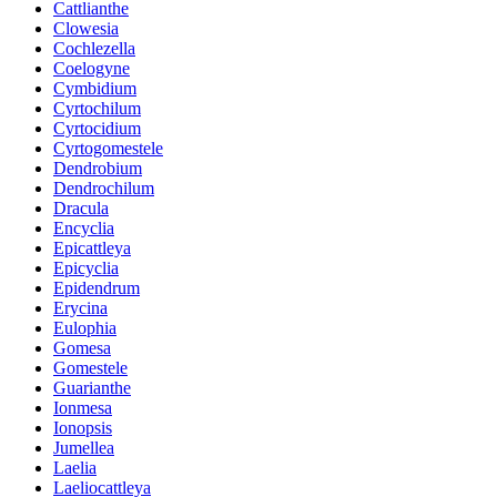
Cattlianthe
Clowesia
Cochlezella
Coelogyne
Cymbidium
Cyrtochilum
Cyrtocidium
Cyrtogomestele
Dendrobium
Dendrochilum
Dracula
Encyclia
Epicattleya
Epicyclia
Epidendrum
Erycina
Eulophia
Gomesa
Gomestele
Guarianthe
Ionmesa
Ionopsis
Jumellea
Laelia
Laeliocattleya