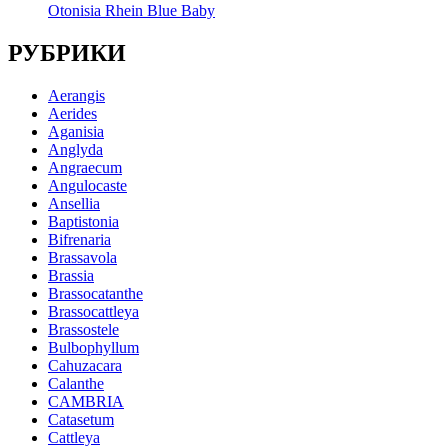
Otonisia Rhein Blue Baby
РУБРИКИ
Aerangis
Aerides
Aganisia
Anglyda
Angraecum
Angulocaste
Ansellia
Baptistonia
Bifrenaria
Brassavola
Brassia
Brassocatanthe
Brassocattleya
Brassostele
Bulbophyllum
Cahuzacara
Calanthe
CAMBRIA
Catasetum
Cattleya