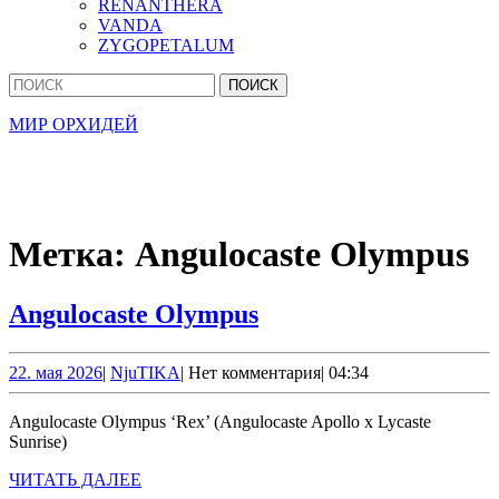
RENANTHERA
VANDA
ZYGOPETALUM
Кнопка
Найти:
Закрыть
МИР ОРХИДЕЙ
Метка:
Angulocaste Olympus
Angulocaste
Angulocaste Olympus
Olympus
22.
NjuTIKA
22. мая 2026
|
NjuTIKA
|
Нет комментария
|
04:34
мая
2026
Angulocaste Olympus ‘Rex’ (Angulocaste Apollo x Lycaste
Sunrise)
ЧИТАТЬ
ЧИТАТЬ ДАЛЕЕ
ДАЛЕЕ