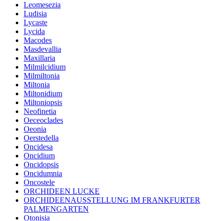
Leomesezia
Ludisia
Lycaste
Lycida
Macodes
Masdevallia
Maxillaria
Milmilcidium
Milmiltonia
Miltonia
Miltonidium
Miltoniopsis
Neofinetia
Oeceoclades
Oeonia
Oerstedella
Oncidesa
Oncidium
Oncidopsis
Oncidumnia
Oncostele
ORCHIDEEN LUCKE
ORCHIDEENAUSSTELLUNG IM FRANKFURTER
PALMENGARTEN
Otonisia