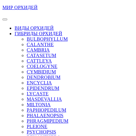
Перейти
МИР ОРХИДЕЙ
к
содержимому
Кнопка
Перейти
Открыть
ВИДЫ ОРХИДЕЙ
к
ГИБРИДЫ ОРХИДЕЙ
содержимому
BULBOPHYLLUM
CALANTHE
CAMBRIA
CATASETUM
CATTLEYA
COELOGYNE
CYMBIDIUM
DENDROBIUM
ENCYCLIA
EPIDENDRUM
LYCASTE
MASDEVALLIA
MILTONIA
PAPHIOPEDILUM
PHALAENOPSIS
PHRAGMIPEDIUM
PLEIONE
PSYCHOPSIS