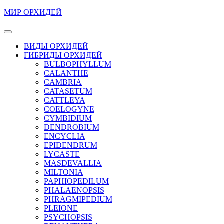
Перейти
МИР ОРХИДЕЙ
к
содержимому
Кнопка
Перейти
Открыть
ВИДЫ ОРХИДЕЙ
к
ГИБРИДЫ ОРХИДЕЙ
содержимому
BULBOPHYLLUM
CALANTHE
CAMBRIA
CATASETUM
CATTLEYA
COELOGYNE
CYMBIDIUM
DENDROBIUM
ENCYCLIA
EPIDENDRUM
LYCASTE
MASDEVALLIA
MILTONIA
PAPHIOPEDILUM
PHALAENOPSIS
PHRAGMIPEDIUM
PLEIONE
PSYCHOPSIS