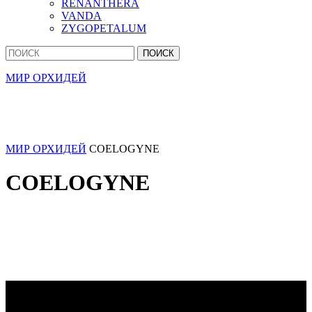
RENANTHERA
VANDA
ZYGOPETALUM
Кнопка
Найти:
Закрыть
МИР ОРХИДЕЙ
МИР ОРХИДЕЙ
COELOGYNE
COELOGYNE