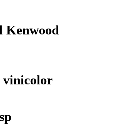
l Kenwood
 vinicolor
isp