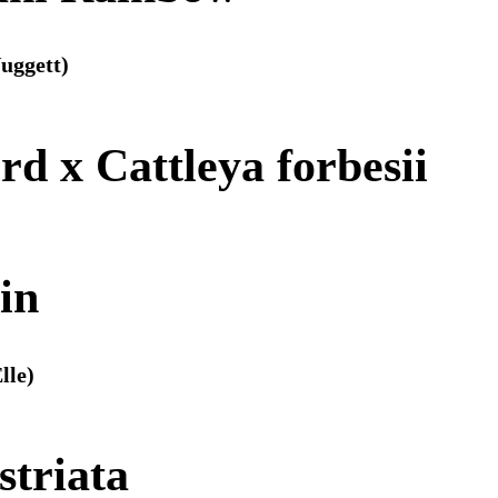
uggett)
rd x Cattleya forbesii
in
lle)
striata