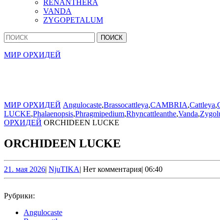
RENANTHERA
VANDA
ZYGOPETALUM
Кнопка
Найти:
Закрыть
МИР ОРХИДЕЙ
МИР ОРХИДЕЙ
Angulocaste
,
Brassocattleya
,
CAMBRIA
,
Cattleya
,
LUCKE
,
Phalaenopsis
,
Phragmipedium
,
Rhyncattleanthe
,
Vanda
,
Zygo
ОРХИДЕЙ
ORCHIDEEN LUCKE
ORCHIDEEN LUCKE
21.
NjuTIKA
21. мая 2026
|
NjuTIKA
|
Нет комментария
|
06:40
мая
2026
Рубрики:
Angulocaste