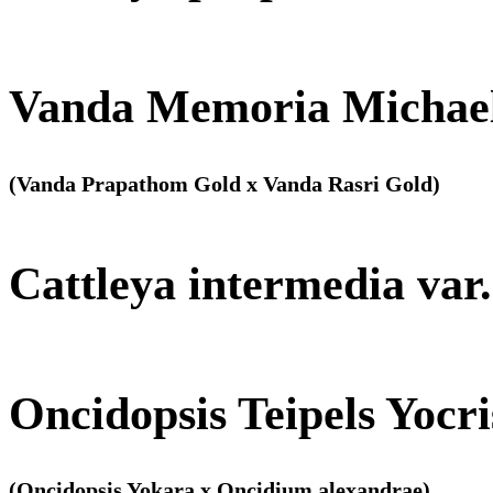
Vanda Memoria Michae
(Vanda Prapathom Gold x Vanda Rasri Gold)
Cattleya intermedia var.
Oncidopsis Teipels Yocr
(Oncidopsis Yokara x Oncidium alexandrae)