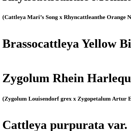
(Cattleya Mari’s Song x Rhyncattleanthe Orange N
Brassocattleya Yellow Bi
Zygolum Rhein Harlequ
(Zygolum Louisendorf grex x Zygopetalum Artur E
Cattleya purpurata var. 