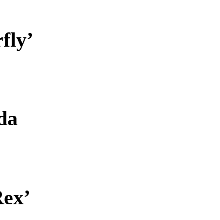
fly’
da
Rex’