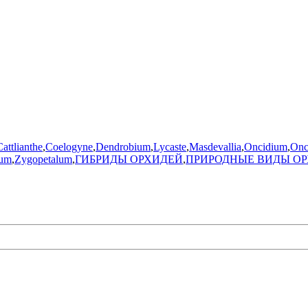
Cattlianthe
,
Coelogyne
,
Dendrobium
,
Lycaste
,
Masdevallia
,
Oncidium
,
Onc
lum
,
Zygopetalum
,
ГИБРИДЫ ОРХИДЕЙ
,
ПРИРОДНЫЕ ВИДЫ О