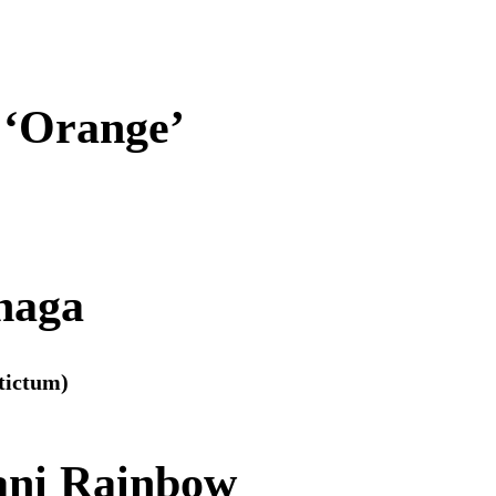
 ‘Orange’
naga
tictum)
ani Rainbow