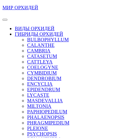
Перейти
МИР ОРХИДЕЙ
к
содержимому
Кнопка
Перейти
Открыть
ВИДЫ ОРХИДЕЙ
к
ГИБРИДЫ ОРХИДЕЙ
содержимому
BULBOPHYLLUM
CALANTHE
CAMBRIA
CATASETUM
CATTLEYA
COELOGYNE
CYMBIDIUM
DENDROBIUM
ENCYCLIA
EPIDENDRUM
LYCASTE
MASDEVALLIA
MILTONIA
PAPHIOPEDILUM
PHALAENOPSIS
PHRAGMIPEDIUM
PLEIONE
PSYCHOPSIS