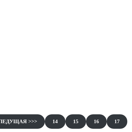
ЛЕДУЩАЯ >>>
14
15
16
17