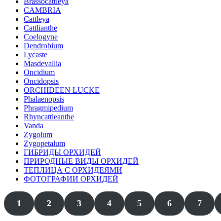
Brassocattleya
CAMBRIA
Cattleya
Cattlianthe
Coelogyne
Dendrobium
Lycaste
Masdevallia
Oncidium
Oncidopsis
ORCHIDEEN LUCKE
Phalaenopsis
Phragmipedium
Rhyncattleanthe
Vanda
Zygolum
Zygopetalum
ГИБРИДЫ ОРХИДЕЙ
ПРИРОДНЫЕ ВИДЫ ОРХИДЕЙ
ТЕПЛИЦА С ОРХИДЕЯМИ
ФОТОГРАФИИ ОРХИДЕЙ
1
2
3
4
5
6
7