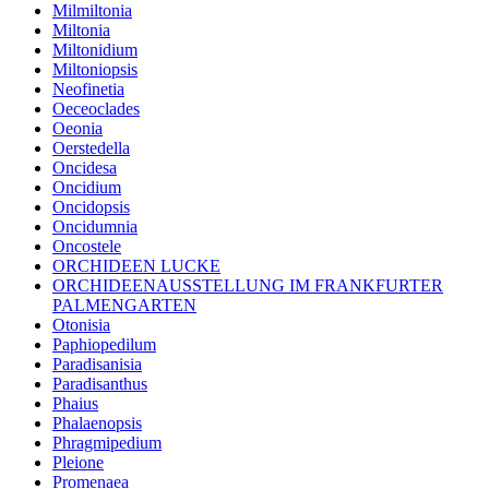
Milmiltonia
Miltonia
Miltonidium
Miltoniopsis
Neofinetia
Oeceoclades
Oeonia
Oerstedella
Oncidesa
Oncidium
Oncidopsis
Oncidumnia
Oncostele
ORCHIDEEN LUCKE
ORCHIDEENAUSSTELLUNG IM FRANKFURTER
PALMENGARTEN
Otonisia
Paphiopedilum
Paradisanisia
Paradisanthus
Phaius
Phalaenopsis
Phragmipedium
Pleione
Promenaea