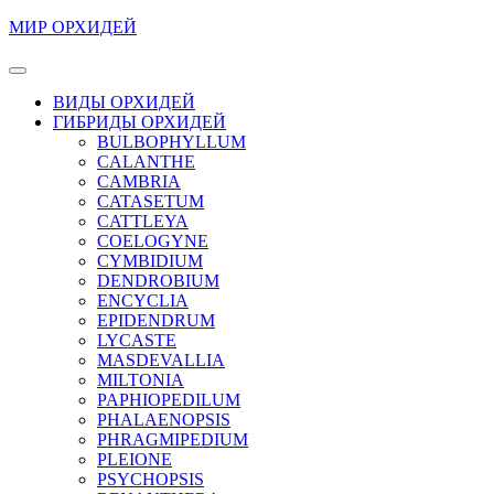
Перейти
МИР ОРХИДЕЙ
к
содержимому
Кнопка
Перейти
Открыть
ВИДЫ ОРХИДЕЙ
к
ГИБРИДЫ ОРХИДЕЙ
содержимому
BULBOPHYLLUM
CALANTHE
CAMBRIA
CATASETUM
CATTLEYA
COELOGYNE
CYMBIDIUM
DENDROBIUM
ENCYCLIA
EPIDENDRUM
LYCASTE
MASDEVALLIA
MILTONIA
PAPHIOPEDILUM
PHALAENOPSIS
PHRAGMIPEDIUM
PLEIONE
PSYCHOPSIS