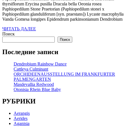
thyrsiflorum Erycina pusilla Dracula bella Oeonia rosea
Paphiopedilum Stone Praetorian (Paphiopedilum stonei x
Paphiopedilum glanduliferum [syn. praestans]) Lycaste macrophylla
Vanda Gomesa longipes Epidendrum parkinsonianum Dendrobium
ЧИТАТЬ
ЧИТАТЬ ДАЛЕЕ
ДАЛЕЕ
Поиск
Поиск
Последние записи
Dendrobium Rainbow Dance
Cattleya Culminant
ORCHIDEENAUSSTELLUNG IM FRANKFURTER
PALMENGARTEN
Masdevallia Redwood
Otonisia Rhein Blue Baby
РУБРИКИ
Aerangis
Aerides
Aganisia