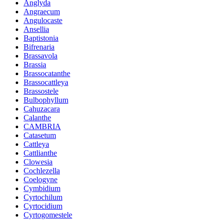
Anglyda
Angraecum
Angulocaste
Ansellia
Baptistonia
Bifrenaria
Brassavola
Brassia
Brassocatanthe
Brassocattleya
Brassostele
Bulbophyllum
Cahuzacara
Calanthe
CAMBRIA
Catasetum
Cattleya
Cattlianthe
Clowesia
Cochlezella
Coelogyne
Cymbidium
Cyrtochilum
Cyrtocidium
Cyrtogomestele