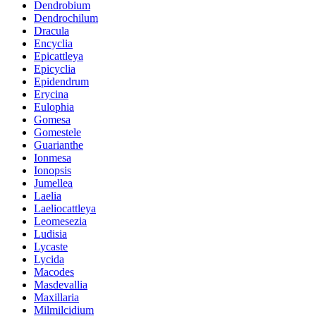
Dendrobium
Dendrochilum
Dracula
Encyclia
Epicattleya
Epicyclia
Epidendrum
Erycina
Eulophia
Gomesa
Gomestele
Guarianthe
Ionmesa
Ionopsis
Jumellea
Laelia
Laeliocattleya
Leomesezia
Ludisia
Lycaste
Lycida
Macodes
Masdevallia
Maxillaria
Milmilcidium