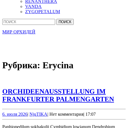
RENANTHERA
VANDA
ZYGOPETALUM
Кнопка
Найти:
Закрыть
МИР ОРХИДЕЙ
Рубрика:
Erycina
ORCHIDEENAUSSTELLUNG IM
ORC
FRANKFURTER PALMENGARTEN
IM
FRA
6.
NjuTIKA
6. июля 2026
|
NjuTIKA
|
Нет комментария
|
17:07
июля
PA
2026
Paphiopedilum sukhakulii Cymbidium lowianum Dendrobium