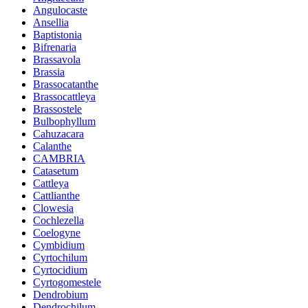
Angulocaste
Ansellia
Baptistonia
Bifrenaria
Brassavola
Brassia
Brassocatanthe
Brassocattleya
Brassostele
Bulbophyllum
Cahuzacara
Calanthe
CAMBRIA
Catasetum
Cattleya
Cattlianthe
Clowesia
Cochlezella
Coelogyne
Cymbidium
Cyrtochilum
Cyrtocidium
Cyrtogomestele
Dendrobium
Dendrochilum