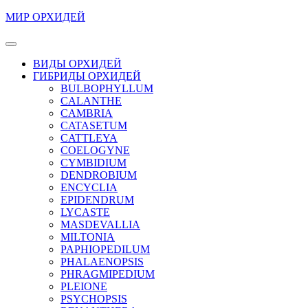
Перейти
МИР ОРХИДЕЙ
к
содержимому
Кнопка
Перейти
Открыть
ВИДЫ ОРХИДЕЙ
к
ГИБРИДЫ ОРХИДЕЙ
содержимому
BULBOPHYLLUM
CALANTHE
CAMBRIA
CATASETUM
CATTLEYA
COELOGYNE
CYMBIDIUM
DENDROBIUM
ENCYCLIA
EPIDENDRUM
LYCASTE
MASDEVALLIA
MILTONIA
PAPHIOPEDILUM
PHALAENOPSIS
PHRAGMIPEDIUM
PLEIONE
PSYCHOPSIS