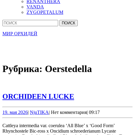
RENANTHERA
VANDA
ZYGOPETALUM
Кнопка
Найти:
Закрыть
МИР ОРХИДЕЙ
Рубрика:
Oerstedella
ORCHIDEEN
ORCHIDEEN LUCKE
LUCKE
19.
NjuTIKA
19. мая 2026
|
NjuTIKA
|
Нет комментария
|
09:17
мая
2026
Cattleya intermedia var. coerulea ‘All Blue’ х ‘Good Form’
Rhynchostele Bic-ross x Oncidium schroederianum Lycaste