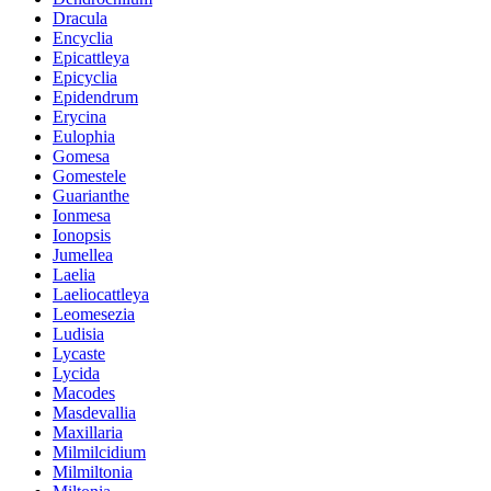
Dracula
Encyclia
Epicattleya
Epicyclia
Epidendrum
Erycina
Eulophia
Gomesa
Gomestele
Guarianthe
Ionmesa
Ionopsis
Jumellea
Laelia
Laeliocattleya
Leomesezia
Ludisia
Lycaste
Lycida
Macodes
Masdevallia
Maxillaria
Milmilcidium
Milmiltonia