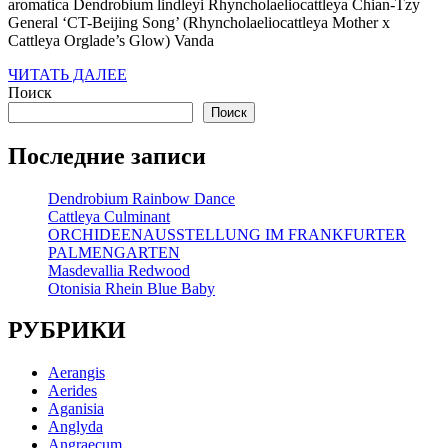
aromatica Dendrobium lindleyi Rhyncholaeliocattleya Chian-Tzy
General ‘CT-Beijing Song’ (Rhyncholaeliocattleya Mother x
Cattleya Orglade’s Glow) Vanda
ЧИТАТЬ
ЧИТАТЬ ДАЛЕЕ
ДАЛЕЕ
Поиск
Поиск
Последние записи
Dendrobium Rainbow Dance
Cattleya Culminant
ORCHIDEENAUSSTELLUNG IM FRANKFURTER
PALMENGARTEN
Masdevallia Redwood
Otonisia Rhein Blue Baby
РУБРИКИ
Aerangis
Aerides
Aganisia
Anglyda
Angraecum