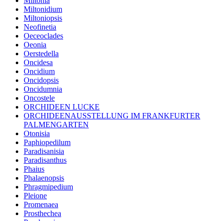
Miltonia
Miltonidium
Miltoniopsis
Neofinetia
Oeceoclades
Oeonia
Oerstedella
Oncidesa
Oncidium
Oncidopsis
Oncidumnia
Oncostele
ORCHIDEEN LUCKE
ORCHIDEENAUSSTELLUNG IM FRANKFURTER
PALMENGARTEN
Otonisia
Paphiopedilum
Paradisanisia
Paradisanthus
Phaius
Phalaenopsis
Phragmipedium
Pleione
Promenaea
Prosthechea