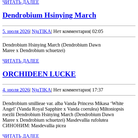
ЧИТАТЬ
ЧИТАТЬ ДАЛЕЕ
ДАЛЕЕ
Dendrobium
Dendrobium Hsinying March
Hsinying
March
5.
NjuTIKA
5. июля 2026
|
NjuTIKA
|
Нет комментария
|
02:05
июля
2026
Dendrobium Hsinying March (Dendrobium Dawn
Maree x Dendrobium schuetzei)
ЧИТАТЬ
ЧИТАТЬ ДАЛЕЕ
ДАЛЕЕ
ORCHIDEEN
ORCHIDEEN LUCKE
LUCKE
4.
NjuTIKA
4. июля 2026
|
NjuTIKA
|
Нет комментария
|
17:37
июля
2026
Dendrobium smillieae var. alba Vanda Princess Mikasa ‘White
Angel’ (Vanda Royal Sapphire x Vanda coerulea) Miltoniopsis
roezlii Dendrobium Hsinying March (Dendrobium Dawn
Maree x Dendrobium schuetzei) Masdevallia rufolutea
СИНОНИМ: Masdevallia picea
ЧИТАТЬ
ЧИТАТЬ ДАЛЕЕ