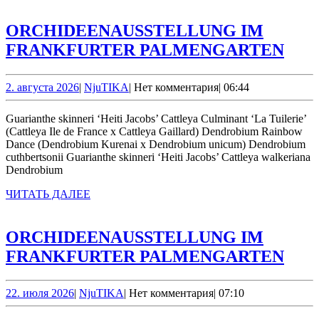
ORCHIDEENAUSSTELLUNG IM
ORC
FRANKFURTER PALMENGARTEN
IM
FRA
2.
NjuTIKA
2. августа 2026
|
NjuTIKA
|
Нет комментария
|
06:44
августа
PA
2026
Guarianthe skinneri ‘Heiti Jacobs’ Cattleya Culminant ‘La Tuilerie’
(Cattleya Ile de France x Cattleya Gaillard) Dendrobium Rainbow
Dance (Dendrobium Kurenai x Dendrobium unicum) Dendrobium
cuthbertsonii Guarianthe skinneri ‘Heiti Jacobs’ Cattleya walkeriana
Dendrobium
ЧИТАТЬ
ЧИТАТЬ ДАЛЕЕ
ДАЛЕЕ
ORCHIDEENAUSSTELLUNG IM
ORC
FRANKFURTER PALMENGARTEN
IM
FRA
22.
NjuTIKA
22. июля 2026
|
NjuTIKA
|
Нет комментария
|
07:10
июля
PA
2026