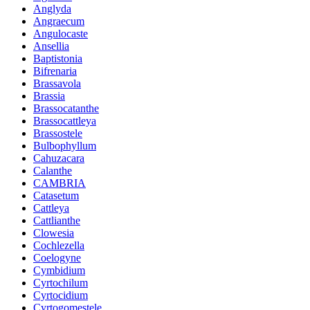
Anglyda
Angraecum
Angulocaste
Ansellia
Baptistonia
Bifrenaria
Brassavola
Brassia
Brassocatanthe
Brassocattleya
Brassostele
Bulbophyllum
Cahuzacara
Calanthe
CAMBRIA
Catasetum
Cattleya
Cattlianthe
Clowesia
Cochlezella
Coelogyne
Cymbidium
Cyrtochilum
Cyrtocidium
Cyrtogomestele