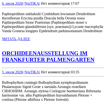
FRA
6.
NjuTIKA
6. июля 2026
|
NjuTIKA
|
Нет комментария
|
17:07
июля
PA
2026
Paphiopedilum sukhakulii Cymbidium lowianum Dendrobium
thyrsiflorum Erycina pusilla Dracula bella Oeonia rosea
Paphiopedilum Stone Praetorian (Paphiopedilum stonei x
Paphiopedilum glanduliferum [syn. praestans]) Lycaste macrophylla
Vanda Gomesa longipes Epidendrum parkinsonianum Dendrobium
ЧИТАТЬ
ЧИТАТЬ ДАЛЕЕ
ДАЛЕЕ
ORCHIDEENAUSSTELLUNG IM
ORC
FRANKFURTER PALMENGARTEN
IM
FRA
5.
NjuTIKA
5. июля 2026
|
NjuTIKA
|
Нет комментария
|
03:35
июля
PA
2026
Bulbophyllum cumingii Bulbophyllum nymphopolitanum
Phalaenopsis Sigrid Grote x taenialis Aerangis rostellaris
СИНОНИМ: Aerangis stylosa Coelogyne huettneriana Bifrenaria
harrisoniae var. alba Paphiopedilum haynaldianum Pleione ×
confusa (Pleione albiflora x Pleione forrestii)