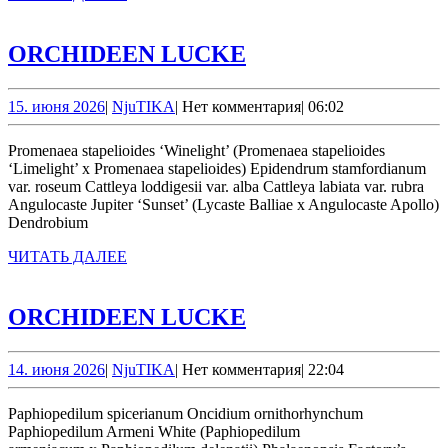
ДАЛЕЕ
ORCHIDEEN
ORCHIDEEN LUCKE
LUCKE
15.
NjuTIKA
15. июня 2026
|
NjuTIKA
|
Нет комментария
|
06:02
июня
2026
Promenaea stapelioides ‘Winelight’ (Promenaea stapelioides
‘Limelight’ x Promenaea stapelioides) Epidendrum stamfordianum
var. roseum Cattleya loddigesii var. alba Cattleya labiata var. rubra
Angulocaste Jupiter ‘Sunset’ (Lycaste Balliae x Angulocaste Apollo)
Dendrobium
ЧИТАТЬ
ЧИТАТЬ ДАЛЕЕ
ДАЛЕЕ
ORCHIDEEN
ORCHIDEEN LUCKE
LUCKE
14.
NjuTIKA
14. июня 2026
|
NjuTIKA
|
Нет комментария
|
22:04
июня
2026
Paphiopedilum spicerianum Oncidium ornithorhynchum
Paphiopedilum Armeni White (Paphiopedilum