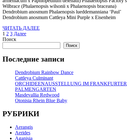
armeniacum x Paphiopedilum delenatii) Phalaenopsis Factory’s
Wilbrace (Phalaenopsis wilsonii x Phalaenopsis braceana)
Dendrobium anosmum Phalaenopsis lueddemanniana ‘Paul’
Dendrobium anosmum Cattleya Mini Purple x Eisenheim
ЧИТАТЬ
ЧИТАТЬ ДАЛЕЕ
Пагинация
ДАЛЕЕ
1
2
3
Далее
Поиск
записей
Поиск
Последние записи
Dendrobium Rainbow Dance
Cattleya Culminant
ORCHIDEENAUSSTELLUNG IM FRANKFURTER
PALMENGARTEN
Masdevallia Redwood
Otonisia Rhein Blue Baby
РУБРИКИ
Aerangis
Aerides
Aganisia