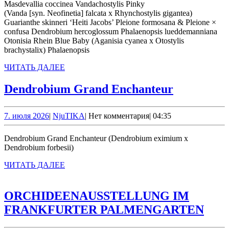
Masdevallia coccinea Vandachostylis Pinky
(Vanda [syn. Neofinetia] falcata x Rhynchostylis gigantea)
Guarianthe skinneri ‘Heiti Jacobs’ Pleione formosana & Pleione ×
confusa Dendrobium hercoglossum Phalaenopsis lueddemanniana
Otonisia Rhein Blue Baby (Aganisia cyanea x Otostylis
brachystalix) Phalaenopsis
ЧИТАТЬ
ЧИТАТЬ ДАЛЕЕ
ДАЛЕЕ
Dendrobi
Dendrobium Grand Enchanteur
Grand
Enchanteu
7.
NjuTIKA
7. июля 2026
|
NjuTIKA
|
Нет комментария
|
04:35
июля
2026
Dendrobium Grand Enchanteur (Dendrobium eximium x
Dendrobium forbesii)
ЧИТАТЬ
ЧИТАТЬ ДАЛЕЕ
ДАЛЕЕ
ORCHIDEENAUSSTELLUNG IM
ORC
FRANKFURTER PALMENGARTEN
IM