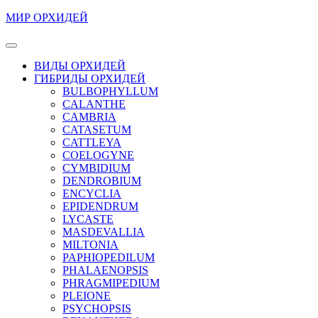
Перейти
МИР ОРХИДЕЙ
к
содержимому
Кнопка
Перейти
Открыть
ВИДЫ ОРХИДЕЙ
к
ГИБРИДЫ ОРХИДЕЙ
содержимому
BULBOPHYLLUM
CALANTHE
CAMBRIA
CATASETUM
CATTLEYA
COELOGYNE
CYMBIDIUM
DENDROBIUM
ENCYCLIA
EPIDENDRUM
LYCASTE
MASDEVALLIA
MILTONIA
PAPHIOPEDILUM
PHALAENOPSIS
PHRAGMIPEDIUM
PLEIONE
PSYCHOPSIS