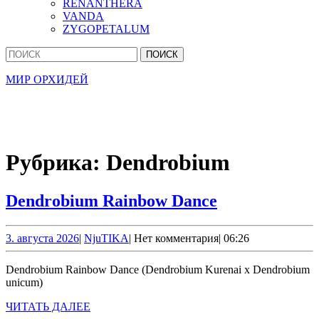
RENANTHERA
VANDA
ZYGOPETALUM
Кнопка
Найти:
Закрыть
МИР ОРХИДЕЙ
Рубрика:
Dendrobium
Dendrobium
Dendrobium Rainbow Dance
Rainbow
Dance
3.
NjuTIKA
3. августа 2026
|
NjuTIKA
|
Нет комментария
|
06:26
августа
2026
Dendrobium Rainbow Dance (Dendrobium Kurenai x Dendrobium
unicum)
ЧИТАТЬ
ЧИТАТЬ ДАЛЕЕ
ДАЛЕЕ