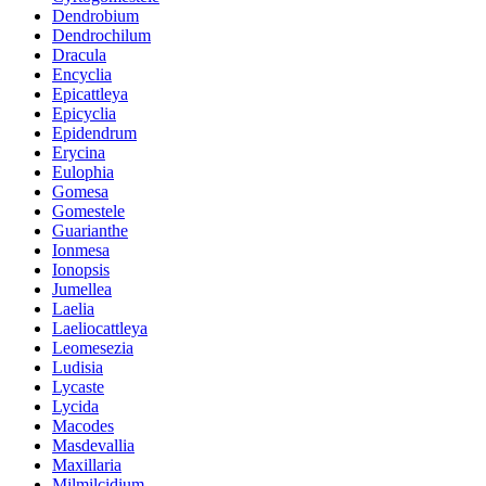
Dendrobium
Dendrochilum
Dracula
Encyclia
Epicattleya
Epicyclia
Epidendrum
Erycina
Eulophia
Gomesa
Gomestele
Guarianthe
Ionmesa
Ionopsis
Jumellea
Laelia
Laeliocattleya
Leomesezia
Ludisia
Lycaste
Lycida
Macodes
Masdevallia
Maxillaria
Milmilcidium