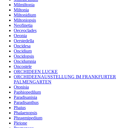
Milmiltonia
Miltonia
Miltonidium
Miltoniopsis
Neofinetia
Oeceoclades
Oeonia
Oerstedella
Oncidesa
Oncidium
Oncidopsis
Oncidumnia
Oncostele
ORCHIDEEN LUCKE
ORCHIDEENAUSSTELLUNG IM FRANKFURTER
PALMENGARTEN
Otonisia
Paphiopedilum
Paradisanisia
Paradisanthus
Phaius
Phalaenopsis
Phragmipedium
Pleione