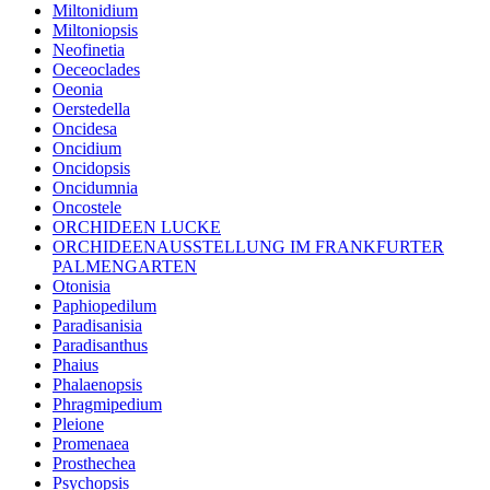
Miltonidium
Miltoniopsis
Neofinetia
Oeceoclades
Oeonia
Oerstedella
Oncidesa
Oncidium
Oncidopsis
Oncidumnia
Oncostele
ORCHIDEEN LUCKE
ORCHIDEENAUSSTELLUNG IM FRANKFURTER
PALMENGARTEN
Otonisia
Paphiopedilum
Paradisanisia
Paradisanthus
Phaius
Phalaenopsis
Phragmipedium
Pleione
Promenaea
Prosthechea
Psychopsis