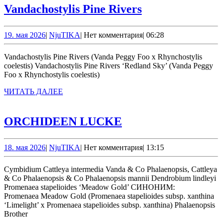
Vandachostylis
Vandachostylis Pine Rivers
Pine
Rivers
19.
NjuTIKA
19. мая 2026
|
NjuTIKA
|
Нет комментария
|
06:28
мая
2026
Vandachostylis Pine Rivers (Vanda Peggy Foo x Rhynchostylis
coelestis) Vandachostylis Pine Rivers ‘Redland Sky’ (Vanda Peggy
Foo x Rhynchostylis coelestis)
ЧИТАТЬ
ЧИТАТЬ ДАЛЕЕ
ДАЛЕЕ
ORCHIDEEN
ORCHIDEEN LUCKE
LUCKE
18.
NjuTIKA
18. мая 2026
|
NjuTIKA
|
Нет комментария
|
13:15
мая
2026
Cymbidium Cattleya intermedia Vanda & Co Phalaenopsis, Cattleya
& Co Phalaenopsis & Co Phalaenopsis mannii Dendrobium lindleyi
Promenaea stapelioides ‘Meadow Gold’ СИНОНИМ:
Promenaea Meadow Gold (Promenaea stapelioides subsp. xanthina
‘Limelight’ x Promenaea stapelioides subsp. xanthina) Phalaenopsis
Brother