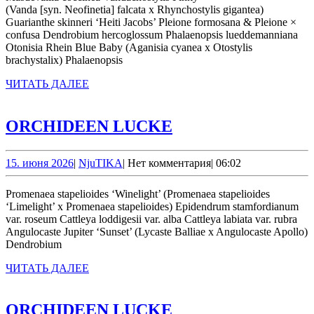
(Vanda [syn. Neofinetia] falcata x Rhynchostylis gigantea)
Guarianthe skinneri ‘Heiti Jacobs’ Pleione formosana & Pleione ×
confusa Dendrobium hercoglossum Phalaenopsis lueddemanniana
Otonisia Rhein Blue Baby (Aganisia cyanea x Otostylis
brachystalix) Phalaenopsis
ЧИТАТЬ
ЧИТАТЬ ДАЛЕЕ
ДАЛЕЕ
ORCHIDEEN
ORCHIDEEN LUCKE
LUCKE
15.
NjuTIKA
15. июня 2026
|
NjuTIKA
|
Нет комментария
|
06:02
июня
2026
Promenaea stapelioides ‘Winelight’ (Promenaea stapelioides
‘Limelight’ x Promenaea stapelioides) Epidendrum stamfordianum
var. roseum Cattleya loddigesii var. alba Cattleya labiata var. rubra
Angulocaste Jupiter ‘Sunset’ (Lycaste Balliae x Angulocaste Apollo)
Dendrobium
ЧИТАТЬ
ЧИТАТЬ ДАЛЕЕ
ДАЛЕЕ
ORCHIDEEN
ORCHIDEEN LUCKE