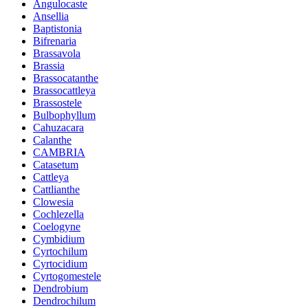
Angulocaste
Ansellia
Baptistonia
Bifrenaria
Brassavola
Brassia
Brassocatanthe
Brassocattleya
Brassostele
Bulbophyllum
Cahuzacara
Calanthe
CAMBRIA
Catasetum
Cattleya
Cattlianthe
Clowesia
Cochlezella
Coelogyne
Cymbidium
Cyrtochilum
Cyrtocidium
Cyrtogomestele
Dendrobium
Dendrochilum