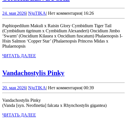
LUCKE
24.
NjuTIKA
24. мая 2026
|
NjuTIKA
|
Нет комментария
|
16:26
мая
2026
Paphiopedilum Makuli х Raisin Glory Cymbidium Tiger Tail
(Cymbidium tigrinum x Cymbidium Alexanderi) Oncidium Jimbo
‘Swarm’ (Oncidium Kilauea x Oncidium fuscatum) Phalaenopsis I-
Hsin Salmon ‘Copper Star’ (Phalaenopsis Princess Midas x
Phalaenopsis
ЧИТАТЬ
ЧИТАТЬ ДАЛЕЕ
ДАЛЕЕ
Vandachostylis
Vandachostylis Pinky
Pinky
20.
NjuTIKA
20. мая 2026
|
NjuTIKA
|
Нет комментария
|
00:39
мая
2026
Vandachostylis Pinky
(Vanda [syn. Neofinetia] falcata x Rhynchostylis gigantea)
ЧИТАТЬ
ЧИТАТЬ ДАЛЕЕ
ДАЛЕЕ