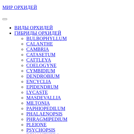
Перейти
МИР ОРХИДЕЙ
к
содержимому
Кнопка
Перейти
Открыть
ВИДЫ ОРХИДЕЙ
к
ГИБРИДЫ ОРХИДЕЙ
содержимому
BULBOPHYLLUM
CALANTHE
CAMBRIA
CATASETUM
CATTLEYA
COELOGYNE
CYMBIDIUM
DENDROBIUM
ENCYCLIA
EPIDENDRUM
LYCASTE
MASDEVALLIA
MILTONIA
PAPHIOPEDILUM
PHALAENOPSIS
PHRAGMIPEDIUM
PLEIONE
PSYCHOPSIS