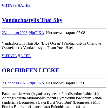
ЧИТАТЬ
ЧИТАТЬ ДАЛЕЕ
ДАЛЕЕ
Vandachostylis
Vandachostylis Thai Sky
Thai
Sky
23.
NjuTIKA
23. апреля 2026
|
NjuTIKA
|
Нет комментария
|
07:08
апреля
2026
Vandachostylis Thai Sky ‘Blue Ocean’ (Vandachostylis Charlotte
Oestreicher x Vandachostylis Tham Yuen Hae)
ЧИТАТЬ
ЧИТАТЬ ДАЛЕЕ
ДАЛЕЕ
ORCHIDEEN
ORCHIDEEN LUCKE
LUCKE
23.
NjuTIKA
23. апреля 2026
|
NjuTIKA
|
Нет комментария
|
03:56
апреля
2026
Paradisanisia Azur (Aganisia cyanea x Paradisanthus bahiensis)
Aerangis citrata Miltoniopsis roezlii Cymbidium lowianum Vanda
sanderiana Leomesezia Lava Burst ‘Red Bug’ (Leomesezia Mini-
Primi x Rodriguezia lanceolata) Eulophia saundersiana