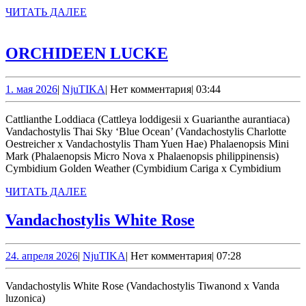
ЧИТАТЬ
ЧИТАТЬ ДАЛЕЕ
ДАЛЕЕ
ORCHIDEEN
ORCHIDEEN LUCKE
LUCKE
1.
NjuTIKA
1. мая 2026
|
NjuTIKA
|
Нет комментария
|
03:44
мая
2026
Cattlianthe Loddiaca (Cattleya loddigesii x Guarianthe aurantiaca)
Vandachostylis Thai Sky ‘Blue Ocean’ (Vandachostylis Charlotte
Oestreicher x Vandachostylis Tham Yuen Hae) Phalaenopsis Mini
Mark (Phalaenopsis Micro Nova x Phalaenopsis philippinensis)
Cymbidium Golden Weather (Cymbidium Cariga x Cymbidium
ЧИТАТЬ
ЧИТАТЬ ДАЛЕЕ
ДАЛЕЕ
Vandachostylis
Vandachostylis White Rose
White
Rose
24.
NjuTIKA
24. апреля 2026
|
NjuTIKA
|
Нет комментария
|
07:28
апреля
2026
Vandachostylis White Rose (Vandachostylis Tiwanond x Vanda
luzonica)