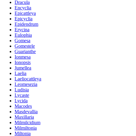
Dracula
Encyclia
Epicattleya
Epicyclia
Epidendrum
Erycina
Eulophia
Gomesa
Gomestele
Guarianthe
Ionmesa
Ionopsis
Jumellea
Laelia
Laeliocattleya
Leomesezia
Ludisia
Lycaste
Lycida
Macodes
Masdevallia
Maxillaria
Milmilcidium
Milmiltonia
Miltonia