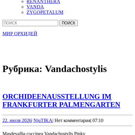
RENANTHERA
VANDA
ZYGOPETALUM
Кнопка
Найти:
Закрыть
МИР ОРХИДЕЙ
Рубрика:
Vandachostylis
ORCHIDEENAUSSTELLUNG IM
ORC
FRANKFURTER PALMENGARTEN
IM
FRA
22.
NjuTIKA
22. июля 2026
|
NjuTIKA
|
Нет комментария
|
07:10
июля
PA
2026
Masdevallia coccinea Vandachostylis Pinky