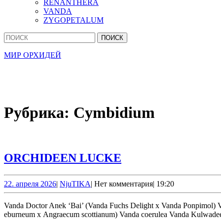
RENANTHERA
VANDA
ZYGOPETALUM
Кнопка
Найти:
Закрыть
МИР ОРХИДЕЙ
Рубрика:
Cymbidium
ORCHIDEEN
ORCHIDEEN LUCKE
LUCKE
22.
NjuTIKA
22. апреля 2026
|
NjuTIKA
|
Нет комментария
|
19:20
апреля
2026
Vanda Doctor Anek ‘Bai’ (Vanda Fuchs Delight x Vanda Ponpimol) Vanda Cattleya intermedia var. albescens Cymbidium erythrostylum Cattleya purpurata Angraecum Longiscott (Angraecum
eburneum x Angraecum scottianum) Vanda coerulea Vanda Kulwadee