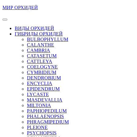
Перейти
МИР ОРХИДЕЙ
к
содержимому
Кнопка
Перейти
Открыть
ВИДЫ ОРХИДЕЙ
к
ГИБРИДЫ ОРХИДЕЙ
содержимому
BULBOPHYLLUM
CALANTHE
CAMBRIA
CATASETUM
CATTLEYA
COELOGYNE
CYMBIDIUM
DENDROBIUM
ENCYCLIA
EPIDENDRUM
LYCASTE
MASDEVALLIA
MILTONIA
PAPHIOPEDILUM
PHALAENOPSIS
PHRAGMIPEDIUM
PLEIONE
PSYCHOPSIS