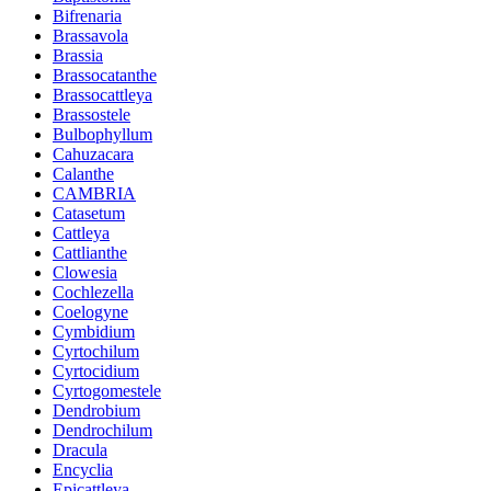
Bifrenaria
Brassavola
Brassia
Brassocatanthe
Brassocattleya
Brassostele
Bulbophyllum
Cahuzacara
Calanthe
CAMBRIA
Catasetum
Cattleya
Cattlianthe
Clowesia
Cochlezella
Coelogyne
Cymbidium
Cyrtochilum
Cyrtocidium
Cyrtogomestele
Dendrobium
Dendrochilum
Dracula
Encyclia
Epicattleya