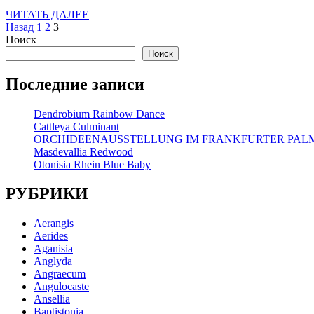
ЧИТАТЬ
ЧИТАТЬ ДАЛЕЕ
Пагинация
ДАЛЕЕ
Назад
1
2
3
Поиск
записей
Поиск
Последние записи
Dendrobium Rainbow Dance
Cattleya Culminant
ORCHIDEENAUSSTELLUNG IM FRANKFURTER PA
Masdevallia Redwood
Otonisia Rhein Blue Baby
РУБРИКИ
Aerangis
Aerides
Aganisia
Anglyda
Angraecum
Angulocaste
Ansellia
Baptistonia