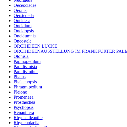
Neofinetia
Oeceoclades
Oeonia
Oerstedella
Oncidesa
Oncidium
Oncidopsis
Oncidumnia
Oncostele
ORCHIDEEN LUCKE
ORCHIDEENAUSSTELLUNG IM FRANKFURTER PA
Otonisia
Paphiopedilum
Paradisanisia
Paradisanthus
Phaius
Phalaenopsis
Phragmipedium
Pleione
Promenaea
Prosthechea
Psychopsis
Renanthera
Rhyncattleanthe
Rhyncholaelia