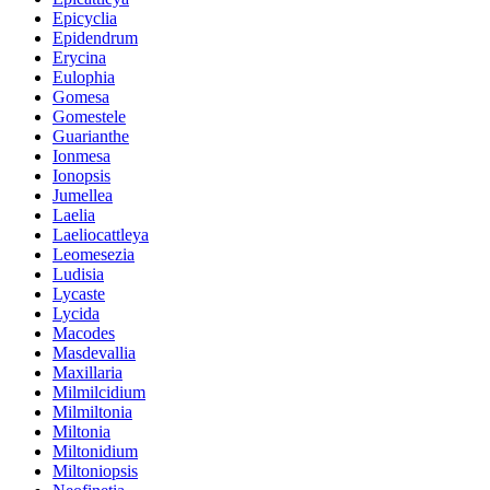
Epicyclia
Epidendrum
Erycina
Eulophia
Gomesa
Gomestele
Guarianthe
Ionmesa
Ionopsis
Jumellea
Laelia
Laeliocattleya
Leomesezia
Ludisia
Lycaste
Lycida
Macodes
Masdevallia
Maxillaria
Milmilcidium
Milmiltonia
Miltonia
Miltonidium
Miltoniopsis