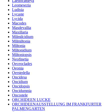
Laeliocattleya
Leomesezia
Ludisia
Lycaste
Lycida
Macodes
Masdevallia
Maxillaria
Milmilcidium
Milmiltonia
Miltonia
Miltonidium
Miltoniopsis
Neofinetia
Oeceoclades
Oeonia
Oerstedella
Oncidesa
Oncidium
Oncidopsis
Oncidumnia
Oncostele
ORCHIDEEN LUCKE
ORCHIDEENAUSSTELLUNG IM FRANKFURTER
PALMENGARTEN