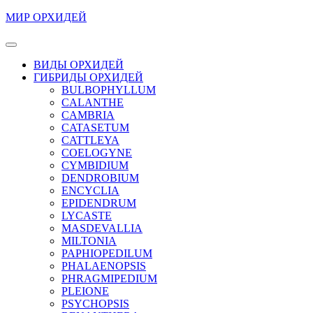
Перейти
МИР ОРХИДЕЙ
к
содержимому
Кнопка
Перейти
Открыть
ВИДЫ ОРХИДЕЙ
к
ГИБРИДЫ ОРХИДЕЙ
содержимому
BULBOPHYLLUM
CALANTHE
CAMBRIA
CATASETUM
CATTLEYA
COELOGYNE
CYMBIDIUM
DENDROBIUM
ENCYCLIA
EPIDENDRUM
LYCASTE
MASDEVALLIA
MILTONIA
PAPHIOPEDILUM
PHALAENOPSIS
PHRAGMIPEDIUM
PLEIONE
PSYCHOPSIS