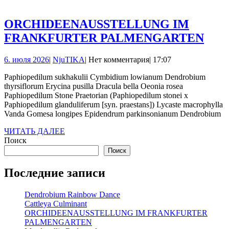
ДАЛЕЕ
ORCHIDEENAUSSTELLUNG IM
ORC
FRANKFURTER PALMENGARTEN
IM
6.
NjuTIKA
6. июля 2026
|
NjuTIKA
|
Нет комментария
|
17:07
FRA
июля
PA
Paphiopedilum sukhakulii Cymbidium lowianum Dendrobium
2026
thyrsiflorum Erycina pusilla Dracula bella Oeonia rosea
Paphiopedilum Stone Praetorian (Paphiopedilum stonei x
Paphiopedilum glanduliferum [syn. praestans]) Lycaste macrophylla
Vanda Gomesa longipes Epidendrum parkinsonianum Dendrobium
ЧИТАТЬ
ЧИТАТЬ ДАЛЕЕ
ДАЛЕЕ
Поиск
Поиск
Последние записи
Dendrobium Rainbow Dance
Cattleya Culminant
ORCHIDEENAUSSTELLUNG IM FRANKFURTER
PALMENGARTEN