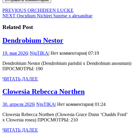
Навигация
Предыдущая
PREVIOUS
ORCHIDEEN LUCKE
Следующая
запись:
NEXT
Oncidium Nichirei Sunrise x alexandrae
по
запись:
записям
Related Post
Dendrobium
Dendrobium Nestor
Nestor
19.
NjuTIKA
19. мая 2026
|
NjuTIKA
|
Нет комментария
|
07:19
мая
Dendrobium Nestor (Dendrobium parishii x Dendrobium anosmum)
2026
ПРОСМОТРЫ: 190
ЧИТАТЬ
ЧИТАТЬ ДАЛЕЕ
ДАЛЕЕ
Clowesia
Clowesia Rebecca Northen
Rebecca
30.
NjuTIKA
30. апреля 2026
|
NjuTIKA
|
Нет комментария
|
01:24
Northen
апреля
Clowesia Rebecca Northen (Clowesia Grace Dunn ‘Chadds Ford’
2026
x Clowesia rosea) ПРОСМОТРЫ: 210
ЧИТАТЬ
ЧИТАТЬ ДАЛЕЕ