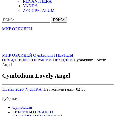
RENANTHERA
VANDA
ZYGOPETALUM
Кнопка
Найти:
Закрыть
МИР ОРХИДЕЙ
МИР ОРХИДЕЙ
Cymbidium
,
ГИБРИДЫ
ОРХИДЕЙ
,
ФОТОГРАФИИ ОРХИДЕЙ
Cymbidium Lovely
Angel
Cymbidium Lovely Angel
11.
NjuTIKA
11. мая 2026
|
NjuTIKA
|
Нет комментария
|
02:38
мая
2026
Рубрики:
Cymbidium
ГИБРИДЫ ОРХИДЕЙ