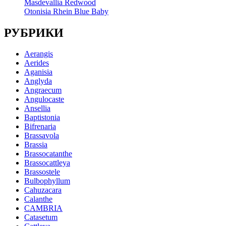
Masdevallia Redwood
Otonisia Rhein Blue Baby
РУБРИКИ
Aerangis
Aerides
Aganisia
Anglyda
Angraecum
Angulocaste
Ansellia
Baptistonia
Bifrenaria
Brassavola
Brassia
Brassocatanthe
Brassocattleya
Brassostele
Bulbophyllum
Cahuzacara
Calanthe
CAMBRIA
Catasetum