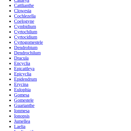
Cattleya
Cattlianthe
Clowesia
Cochlezella
Coelogyne
Cymbidium
Cyrtochilum
Cyrtocidium
Cyrtogomestele
Dendrobium
Dendrochilum
Dracula
Encyclia
Epicattleya
Epicyclia
Epidendrum
Erycina
Eulophia
Gomesa
Gomestele
Guarianthe
Ionmesa
Ionopsis
Jumellea
Laelia