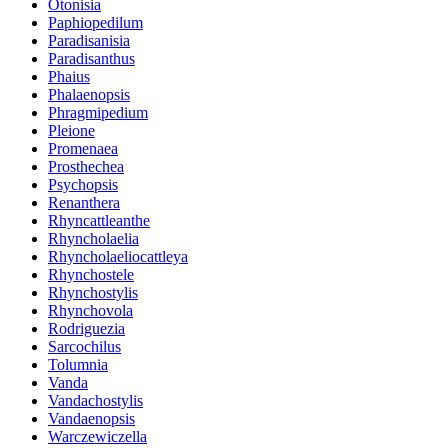
Otonisia
Paphiopedilum
Paradisanisia
Paradisanthus
Phaius
Phalaenopsis
Phragmipedium
Pleione
Promenaea
Prosthechea
Psychopsis
Renanthera
Rhyncattleanthe
Rhyncholaelia
Rhyncholaeliocattleya
Rhynchostele
Rhynchostylis
Rhynchovola
Rodriguezia
Sarcochilus
Tolumnia
Vanda
Vandachostylis
Vandaenopsis
Warczewiczella