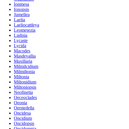
Ionmesa
Ionopsis
Jumellea
Laelia
Laeliocattleya
Leomesezia
Ludisia
Lycaste
Lycida
Macodes
Masdevallia
Maxillaria
Milmilcidium
Milmiltonia
Miltonia
Miltonidium
Miltoniopsis
Neofinetia
Oeceoclades
Oeonia
Oerstedella
Oncidesa
Oncidium
Oncidopsis
Oncidumnia