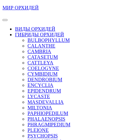
Перейти
МИР ОРХИДЕЙ
к
содержимому
Кнопка
Перейти
Открыть
ВИДЫ ОРХИДЕЙ
к
ГИБРИДЫ ОРХИДЕЙ
содержимому
BULBOPHYLLUM
CALANTHE
CAMBRIA
CATASETUM
CATTLEYA
COELOGYNE
CYMBIDIUM
DENDROBIUM
ENCYCLIA
EPIDENDRUM
LYCASTE
MASDEVALLIA
MILTONIA
PAPHIOPEDILUM
PHALAENOPSIS
PHRAGMIPEDIUM
PLEIONE
PSYCHOPSIS