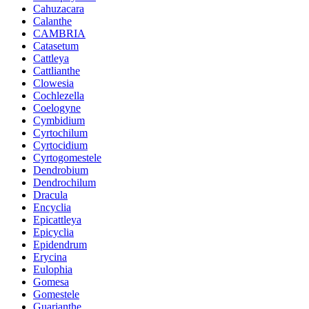
Cahuzacara
Calanthe
CAMBRIA
Catasetum
Cattleya
Cattlianthe
Clowesia
Cochlezella
Coelogyne
Cymbidium
Cyrtochilum
Cyrtocidium
Cyrtogomestele
Dendrobium
Dendrochilum
Dracula
Encyclia
Epicattleya
Epicyclia
Epidendrum
Erycina
Eulophia
Gomesa
Gomestele
Guarianthe