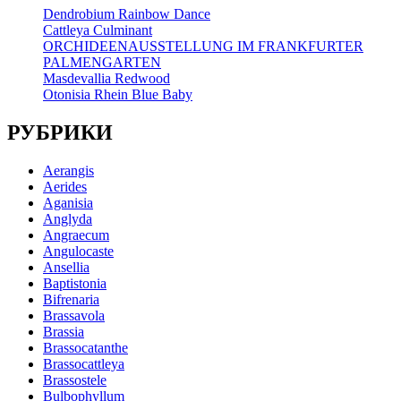
Dendrobium Rainbow Dance
Cattleya Culminant
ORCHIDEENAUSSTELLUNG IM FRANKFURTER
PALMENGARTEN
Masdevallia Redwood
Otonisia Rhein Blue Baby
РУБРИКИ
Aerangis
Aerides
Aganisia
Anglyda
Angraecum
Angulocaste
Ansellia
Baptistonia
Bifrenaria
Brassavola
Brassia
Brassocatanthe
Brassocattleya
Brassostele
Bulbophyllum