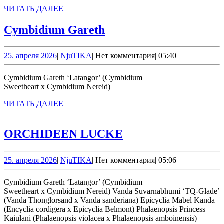
ЧИТАТЬ
ЧИТАТЬ ДАЛЕЕ
ДАЛЕЕ
Cymbidium
Cymbidium Gareth
Gareth
25.
NjuTIKA
25. апреля 2026
|
NjuTIKA
|
Нет комментария
|
05:40
апреля
2026
Cymbidium Gareth ‘Latangor’ (Cymbidium
Sweetheart x Cymbidium Nereid)
ЧИТАТЬ
ЧИТАТЬ ДАЛЕЕ
ДАЛЕЕ
ORCHIDEEN
ORCHIDEEN LUCKE
LUCKE
25.
NjuTIKA
25. апреля 2026
|
NjuTIKA
|
Нет комментария
|
05:06
апреля
2026
Cymbidium Gareth ‘Latangor’ (Cymbidium
Sweetheart x Cymbidium Nereid) Vanda Suvarnabhumi ‘TQ-Glade’
(Vanda Thonglorsand x Vanda sanderiana) Epicyclia Mabel Kanda
(Encyclia cordigera x Epicyclia Belmont) Phalaenopsis Princess
Kaiulani (Phalaenopsis violacea х Phalaenopsis amboinensis)