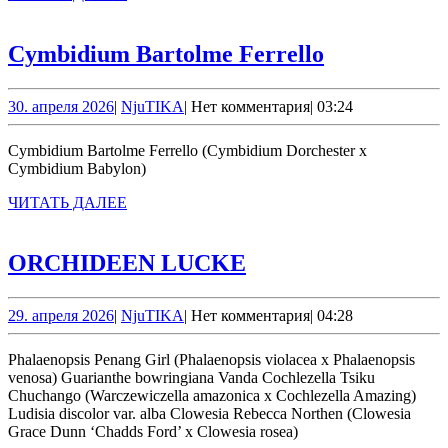
ДАЛЕЕ
Cymbidium
Cymbidium Bartolme Ferrello
Bartolme
Ferrello
30.
NjuTIKA
30. апреля 2026
|
NjuTIKA
|
Нет комментария
|
03:24
апреля
2026
Cymbidium Bartolme Ferrello (Cymbidium Dorchester x
Cymbidium Babylon)
ЧИТАТЬ
ЧИТАТЬ ДАЛЕЕ
ДАЛЕЕ
ORCHIDEEN
ORCHIDEEN LUCKE
LUCKE
29.
NjuTIKA
29. апреля 2026
|
NjuTIKA
|
Нет комментария
|
04:28
апреля
2026
Phalaenopsis Penang Girl (Phalaenopsis violacea x Phalaenopsis
venosa) Guarianthe bowringiana Vanda Cochlezella Tsiku
Chuchango (Warczewiczella amazonica x Cochlezella Amazing)
Ludisia discolor var. alba Clowesia Rebecca Northen (Clowesia
Grace Dunn ‘Chadds Ford’ x Clowesia rosea)