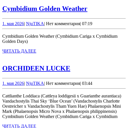
ДАЛЕЕ
Cymbidium
Cymbidium Golden Weather
Golden
Weather
1.
NjuTIKA
1. мая 2026
|
NjuTIKA
|
Нет комментария
|
07:19
мая
2026
Cymbidium Golden Weather (Cymbidium Cariga x Cymbidium
Golden Days)
ЧИТАТЬ
ЧИТАТЬ ДАЛЕЕ
ДАЛЕЕ
ORCHIDEEN
ORCHIDEEN LUCKE
LUCKE
1.
NjuTIKA
1. мая 2026
|
NjuTIKA
|
Нет комментария
|
03:44
мая
2026
Cattlianthe Loddiaca (Cattleya loddigesii x Guarianthe aurantiaca)
Vandachostylis Thai Sky ‘Blue Ocean’ (Vandachostylis Charlotte
Oestreicher x Vandachostylis Tham Yuen Hae) Phalaenopsis Mini
Mark (Phalaenopsis Micro Nova x Phalaenopsis philippinensis)
Cymbidium Golden Weather (Cymbidium Cariga x Cymbidium
ЧИТАТЬ
ЧИТАТЬ ДАЛЕЕ