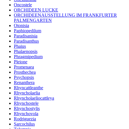
Oncostele
ORCHIDEEN LUCKE
ORCHIDEENAUSSTELLUNG IM FRANKFURTER
PALMENGARTEN
Otonisia
Paphiopedilum
Paradisanisia
Paradisanthus
Phaius
Phalaenopsis
Phragmipedium
Pleione
Promenaea
Prosthechea
Psychopsis
Renanthera
Rhyncattleanthe
Rhyncholaelia
Rhyncholaeliocattleya
Rhynchostele
Rhynchostylis
Rhynchovola
Rodriguezia
Sarcochilus