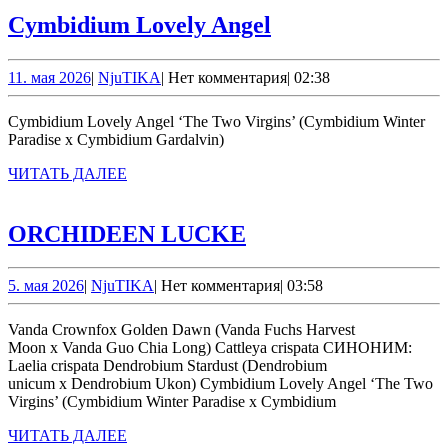
Cymbidium
Cymbidium Lovely Angel
Lovely
Angel
11.
NjuTIKA
11. мая 2026
|
NjuTIKA
|
Нет комментария
|
02:38
мая
2026
Cymbidium Lovely Angel ‘The Two Virgins’ (Cymbidium Winter
Paradise x Cymbidium Gardalvin)
ЧИТАТЬ
ЧИТАТЬ ДАЛЕЕ
ДАЛЕЕ
ORCHIDEEN
ORCHIDEEN LUCKE
LUCKE
5.
NjuTIKA
5. мая 2026
|
NjuTIKA
|
Нет комментария
|
03:58
мая
2026
Vanda Crownfox Golden Dawn (Vanda Fuchs Harvest
Moon x Vanda Guo Chia Long) Cattleya crispata СИНОНИМ:
Laelia crispata Dendrobium Stardust (Dendrobium
unicum x Dendrobium Ukon) Cymbidium Lovely Angel ‘The Two
Virgins’ (Cymbidium Winter Paradise x Cymbidium
ЧИТАТЬ
ЧИТАТЬ ДАЛЕЕ