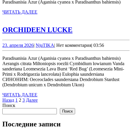
Paradisanisia Azur (Aganisia cyanea x Paradisanthus bahiensis)
ЧИТАТЬ
ЧИТАТЬ ДАЛЕЕ
ДАЛЕЕ
ORCHIDEEN
ORCHIDEEN LUCKE
LUCKE
23.
NjuTIKA
23. апреля 2026
|
NjuTIKA
|
Нет комментария
|
03:56
апреля
2026
Paradisanisia Azur (Aganisia cyanea x Paradisanthus bahiensis)
Aerangis citrata Miltoniopsis roezlii Cymbidium lowianum Vanda
sanderiana Leomesezia Lava Burst ‘Red Bug’ (Leomesezia Mini-
Primi x Rodriguezia lanceolata) Eulophia saundersiana
СИНОНИМ: Oeceoclades saundersiana Dendrobium Stardust
(Dendrobium unicum x Dendrobium Ukon)
ЧИТАТЬ
ЧИТАТЬ ДАЛЕЕ
Пагинация
ДАЛЕЕ
Назад
1
2
3
Далее
Поиск
записей
Поиск
Последние записи