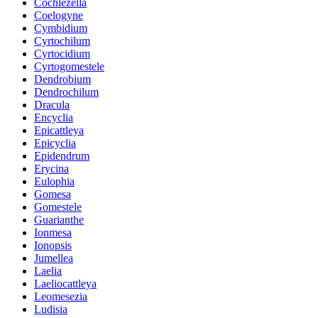
Cochlezella
Coelogyne
Cymbidium
Cyrtochilum
Cyrtocidium
Cyrtogomestele
Dendrobium
Dendrochilum
Dracula
Encyclia
Epicattleya
Epicyclia
Epidendrum
Erycina
Eulophia
Gomesa
Gomestele
Guarianthe
Ionmesa
Ionopsis
Jumellea
Laelia
Laeliocattleya
Leomesezia
Ludisia