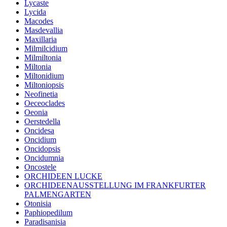
Lycaste
Lycida
Macodes
Masdevallia
Maxillaria
Milmilcidium
Milmiltonia
Miltonia
Miltonidium
Miltoniopsis
Neofinetia
Oeceoclades
Oeonia
Oerstedella
Oncidesa
Oncidium
Oncidopsis
Oncidumnia
Oncostele
ORCHIDEEN LUCKE
ORCHIDEENAUSSTELLUNG IM FRANKFURTER
PALMENGARTEN
Otonisia
Paphiopedilum
Paradisanisia