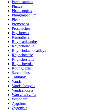
Paradisanthus
Phaius
Phalaenopsis
Phragmipedium
Pleione
Promenaea
Prosthechea
Psychopsis
Renanthera
Rhyncattleanthe
Rhyncholaelia
Rhyncholaeliocattleya
Rhynchostele
Rhynchostylis
Rhynchovola
Rodriguezia
Sarcochilus
Tolumnia
Vanda
Vandachostylis
Vandaenopsis
Warczewiczella
Wilsonara
Zygolum
Zygonisia