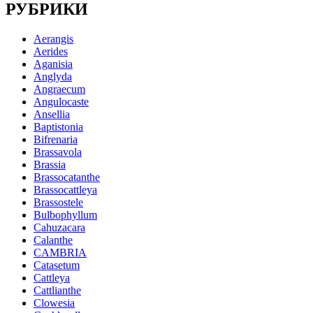
РУБРИКИ
Aerangis
Aerides
Aganisia
Anglyda
Angraecum
Angulocaste
Ansellia
Baptistonia
Bifrenaria
Brassavola
Brassia
Brassocatanthe
Brassocattleya
Brassostele
Bulbophyllum
Cahuzacara
Calanthe
CAMBRIA
Catasetum
Cattleya
Cattlianthe
Clowesia