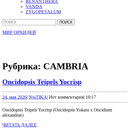
RENANTHERA
VANDA
ZYGOPETALUM
Кнопка
Найти:
Закрыть
МИР ОРХИДЕЙ
Рубрика:
CAMBRIA
Oncidopsis
Oncidopsis Teipels Yocrisp
Teipels
Yocrisp
24.
NjuTIKA
24. мая 2026
|
NjuTIKA
|
Нет комментария
|
10:17
мая
2026
Oncidopsis Teipels Yocrisp (Oncidopsis Yokara x Oncidium
alexandrae)
ЧИТАТЬ
ЧИТАТЬ ДАЛЕЕ
ДАЛЕЕ