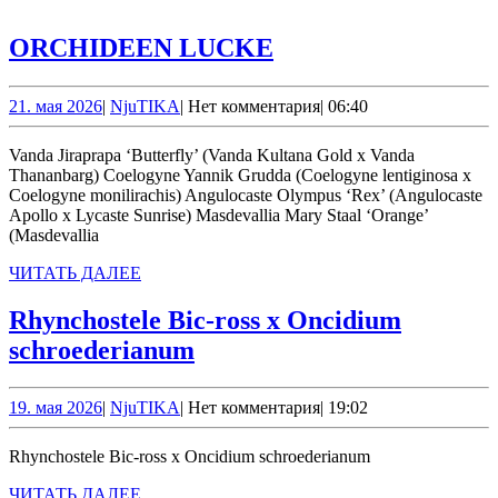
ORCHIDEEN
ORCHIDEEN LUCKE
LUCKE
21.
NjuTIKA
21. мая 2026
|
NjuTIKA
|
Нет комментария
|
06:40
мая
2026
Vanda Jiraprapa ‘Butterfly’ (Vanda Kultana Gold x Vanda
Thananbarg) Coelogyne Yannik Grudda (Coelogyne lentiginosa x
Coelogyne monilirachis) Angulocaste Olympus ‘Rex’ (Angulocaste
Apollo x Lycaste Sunrise) Masdevallia Mary Staal ‘Orange’
(Masdevallia
ЧИТАТЬ
ЧИТАТЬ ДАЛЕЕ
ДАЛЕЕ
Rhynchostele Bic-ross x Oncidium
Rhynchostele
schroederianum
Bic-
ross
19.
NjuTIKA
19. мая 2026
|
NjuTIKA
|
Нет комментария
|
19:02
мая
x
2026
Rhynchostele Bic-ross x Oncidium schroederianum
Oncidium
ЧИТАТЬ
ЧИТАТЬ ДАЛЕЕ