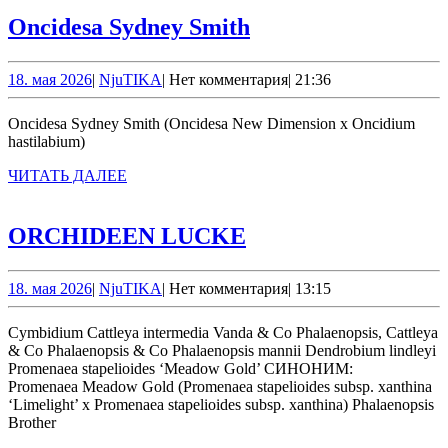
ДАЛЕЕ
Oncidesa
Oncidesa Sydney Smith
Sydney
Smith
18.
NjuTIKA
18. мая 2026
|
NjuTIKA
|
Нет комментария
|
21:36
мая
2026
Oncidesa Sydney Smith (Oncidesa New Dimension x Oncidium
hastilabium)
ЧИТАТЬ
ЧИТАТЬ ДАЛЕЕ
ДАЛЕЕ
ORCHIDEEN
ORCHIDEEN LUCKE
LUCKE
18.
NjuTIKA
18. мая 2026
|
NjuTIKA
|
Нет комментария
|
13:15
мая
2026
Cymbidium Cattleya intermedia Vanda & Co Phalaenopsis, Cattleya
& Co Phalaenopsis & Co Phalaenopsis mannii Dendrobium lindleyi
Promenaea stapelioides ‘Meadow Gold’ СИНОНИМ:
Promenaea Meadow Gold (Promenaea stapelioides subsp. xanthina
‘Limelight’ x Promenaea stapelioides subsp. xanthina) Phalaenopsis
Brother