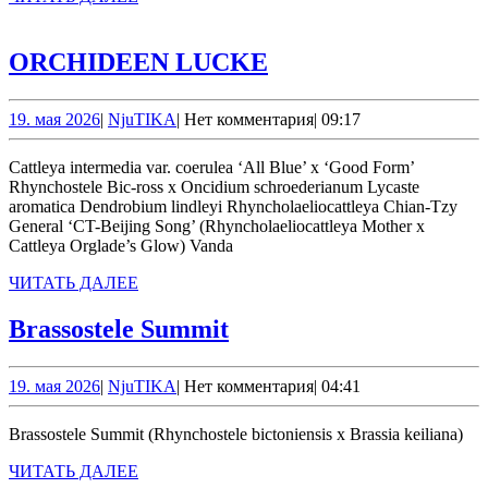
schroederianum
ДАЛЕЕ
ORCHIDEEN
ORCHIDEEN LUCKE
LUCKE
19.
NjuTIKA
19. мая 2026
|
NjuTIKA
|
Нет комментария
|
09:17
мая
2026
Cattleya intermedia var. coerulea ‘All Blue’ х ‘Good Form’
Rhynchostele Bic-ross x Oncidium schroederianum Lycaste
aromatica Dendrobium lindleyi Rhyncholaeliocattleya Chian-Tzy
General ‘CT-Beijing Song’ (Rhyncholaeliocattleya Mother x
Cattleya Orglade’s Glow) Vanda
ЧИТАТЬ
ЧИТАТЬ ДАЛЕЕ
ДАЛЕЕ
Brassostele
Brassostele Summit
Summit
19.
NjuTIKA
19. мая 2026
|
NjuTIKA
|
Нет комментария
|
04:41
мая
2026
Brassostele Summit (Rhynchostele bictoniensis x Brassia keiliana)
ЧИТАТЬ
ЧИТАТЬ ДАЛЕЕ