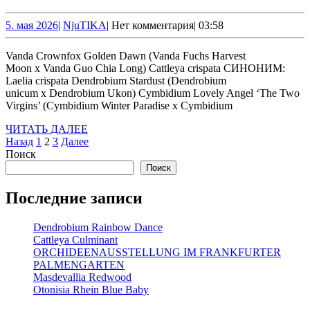
LUCKE
5.
NjuTIKA
5. мая 2026
|
NjuTIKA
|
Нет комментария
|
03:58
мая
2026
Vanda Crownfox Golden Dawn (Vanda Fuchs Harvest
Moon x Vanda Guo Chia Long) Cattleya crispata СИНОНИМ:
Laelia crispata Dendrobium Stardust (Dendrobium
unicum x Dendrobium Ukon) Cymbidium Lovely Angel ‘The Two
Virgins’ (Cymbidium Winter Paradise x Cymbidium
ЧИТАТЬ
ЧИТАТЬ ДАЛЕЕ
Пагинация
ДАЛЕЕ
Назад
1
2
3
Далее
Поиск
записей
Поиск
Последние записи
Dendrobium Rainbow Dance
Cattleya Culminant
ORCHIDEENAUSSTELLUNG IM FRANKFURTER
PALMENGARTEN
Masdevallia Redwood
Otonisia Rhein Blue Baby