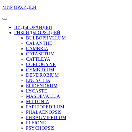
Перейти
МИР ОРХИДЕЙ
к
содержимому
Кнопка
Перейти
Открыть
ВИДЫ ОРХИДЕЙ
к
ГИБРИДЫ ОРХИДЕЙ
содержимому
BULBOPHYLLUM
CALANTHE
CAMBRIA
CATASETUM
CATTLEYA
COELOGYNE
CYMBIDIUM
DENDROBIUM
ENCYCLIA
EPIDENDRUM
LYCASTE
MASDEVALLIA
MILTONIA
PAPHIOPEDILUM
PHALAENOPSIS
PHRAGMIPEDIUM
PLEIONE
PSYCHOPSIS