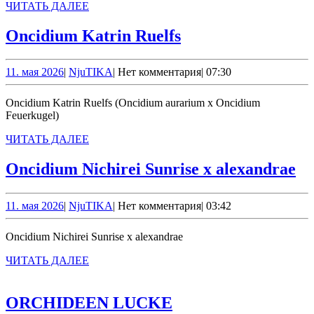
ЧИТАТЬ
ЧИТАТЬ ДАЛЕЕ
ДАЛЕЕ
Oncidium
Oncidium Katrin Ruelfs
Katrin
Ruelfs
11.
NjuTIKA
11. мая 2026
|
NjuTIKA
|
Нет комментария
|
07:30
мая
2026
Oncidium Katrin Ruelfs (Oncidium aurarium x Oncidium
Feuerkugel)
ЧИТАТЬ
ЧИТАТЬ ДАЛЕЕ
ДАЛЕЕ
On
Oncidium Nichirei Sunrise x alexandrae
Ni
Su
11.
NjuTIKA
11. мая 2026
|
NjuTIKA
|
Нет комментария
|
03:42
мая
x
2026
Oncidium Nichirei Sunrise x alexandrae
al
ЧИТАТЬ
ЧИТАТЬ ДАЛЕЕ
ДАЛЕЕ
ORCHIDEEN
ORCHIDEEN LUCKE