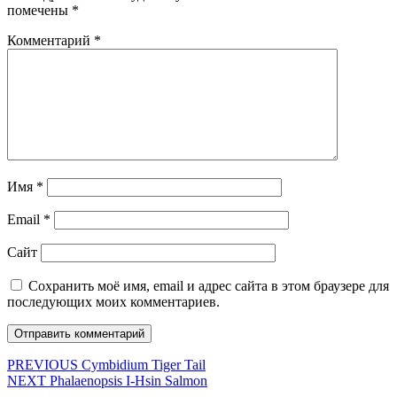
помечены
*
Комментарий
*
Имя
*
Email
*
Сайт
Сохранить моё имя, email и адрес сайта в этом браузере для
последующих моих комментариев.
Навигация
Предыдущая
PREVIOUS
Cymbidium Tiger Tail
Следующая
запись:
NEXT
Phalaenopsis I-Hsin Salmon
по
запись: