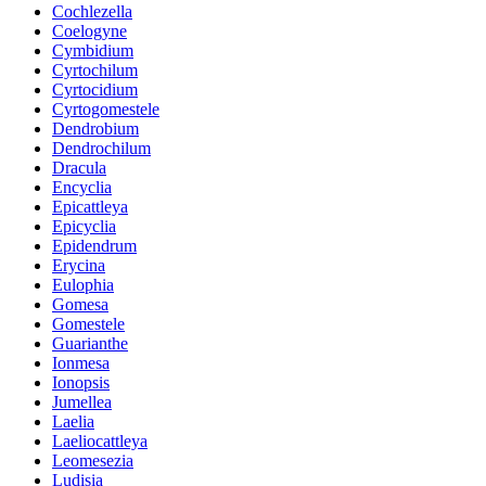
Cochlezella
Coelogyne
Cymbidium
Cyrtochilum
Cyrtocidium
Cyrtogomestele
Dendrobium
Dendrochilum
Dracula
Encyclia
Epicattleya
Epicyclia
Epidendrum
Erycina
Eulophia
Gomesa
Gomestele
Guarianthe
Ionmesa
Ionopsis
Jumellea
Laelia
Laeliocattleya
Leomesezia
Ludisia