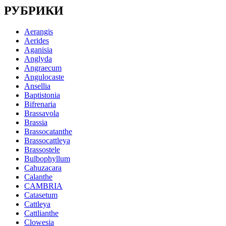
РУБРИКИ
Aerangis
Aerides
Aganisia
Anglyda
Angraecum
Angulocaste
Ansellia
Baptistonia
Bifrenaria
Brassavola
Brassia
Brassocatanthe
Brassocattleya
Brassostele
Bulbophyllum
Cahuzacara
Calanthe
CAMBRIA
Catasetum
Cattleya
Cattlianthe
Clowesia