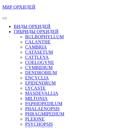
Перейти
МИР ОРХИДЕЙ
к
содержимому
Кнопка
Перейти
Открыть
ВИДЫ ОРХИДЕЙ
к
ГИБРИДЫ ОРХИДЕЙ
содержимому
BULBOPHYLLUM
CALANTHE
CAMBRIA
CATASETUM
CATTLEYA
COELOGYNE
CYMBIDIUM
DENDROBIUM
ENCYCLIA
EPIDENDRUM
LYCASTE
MASDEVALLIA
MILTONIA
PAPHIOPEDILUM
PHALAENOPSIS
PHRAGMIPEDIUM
PLEIONE
PSYCHOPSIS