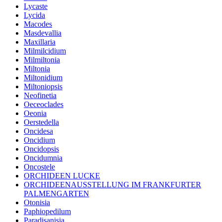
Lycaste
Lycida
Macodes
Masdevallia
Maxillaria
Milmilcidium
Milmiltonia
Miltonia
Miltonidium
Miltoniopsis
Neofinetia
Oeceoclades
Oeonia
Oerstedella
Oncidesa
Oncidium
Oncidopsis
Oncidumnia
Oncostele
ORCHIDEEN LUCKE
ORCHIDEENAUSSTELLUNG IM FRANKFURTER
PALMENGARTEN
Otonisia
Paphiopedilum
Paradisanisia