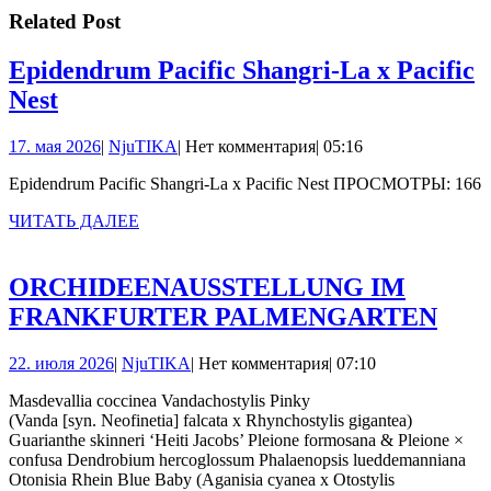
записям
Related Post
Epidendrum Pacific Shangri-La x Pacific
Epidendrum
Nest
Pacific
17.
NjuTIKA
17. мая 2026
|
NjuTIKA
|
Нет комментария
|
05:16
Shangri-
мая
La
Epidendrum Pacific Shangri-La x Pacific Nest ПРОСМОТРЫ: 166
2026
x
ЧИТАТЬ
ЧИТАТЬ ДАЛЕЕ
ДАЛЕЕ
Pacific
Nest
ORCHIDEENAUSSTELLUNG IM
ORC
FRANKFURTER PALMENGARTEN
IM
22.
NjuTIKA
22. июля 2026
|
NjuTIKA
|
Нет комментария
|
07:10
FRA
июля
PA
Masdevallia coccinea Vandachostylis Pinky
2026
(Vanda [syn. Neofinetia] falcata x Rhynchostylis gigantea)
Guarianthe skinneri ‘Heiti Jacobs’ Pleione formosana & Pleione ×
confusa Dendrobium hercoglossum Phalaenopsis lueddemanniana
Otonisia Rhein Blue Baby (Aganisia cyanea x Otostylis