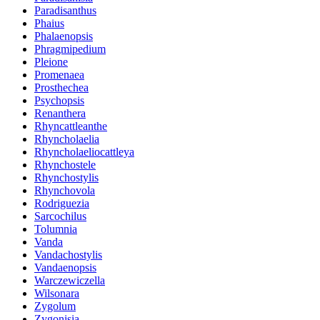
Paradisanthus
Phaius
Phalaenopsis
Phragmipedium
Pleione
Promenaea
Prosthechea
Psychopsis
Renanthera
Rhyncattleanthe
Rhyncholaelia
Rhyncholaeliocattleya
Rhynchostele
Rhynchostylis
Rhynchovola
Rodriguezia
Sarcochilus
Tolumnia
Vanda
Vandachostylis
Vandaenopsis
Warczewiczella
Wilsonara
Zygolum
Zygonisia