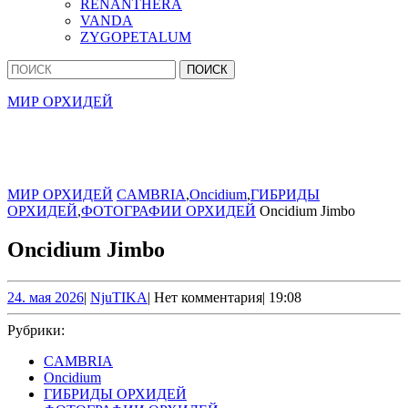
RENANTHERA
VANDA
ZYGOPETALUM
Кнопка
Найти:
Закрыть
МИР ОРХИДЕЙ
МИР ОРХИДЕЙ
CAMBRIA
,
Oncidium
,
ГИБРИДЫ
ОРХИДЕЙ
,
ФОТОГРАФИИ ОРХИДЕЙ
Oncidium Jimbo
Oncidium Jimbo
24.
NjuTIKA
24. мая 2026
|
NjuTIKA
|
Нет комментария
|
19:08
мая
2026
Рубрики:
CAMBRIA
Oncidium
ГИБРИДЫ ОРХИДЕЙ