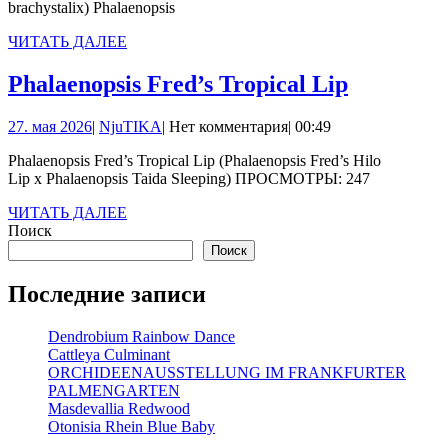
brachystalix) Phalaenopsis
ЧИТАТЬ
ЧИТАТЬ ДАЛЕЕ
ДАЛЕЕ
Phalaenop
Phalaenopsis Fred’s Tropical Lip
Fred’s
27.
NjuTIKA
27. мая 2026
|
NjuTIKA
|
Нет комментария
|
00:49
Tropical
мая
Lip
Phalaenopsis Fred’s Tropical Lip (Phalaenopsis Fred’s Hilo
2026
Lip x Phalaenopsis Taida Sleeping) ПРОСМОТРЫ: 247
ЧИТАТЬ
ЧИТАТЬ ДАЛЕЕ
ДАЛЕЕ
Поиск
Поиск
Последние записи
Dendrobium Rainbow Dance
Cattleya Culminant
ORCHIDEENAUSSTELLUNG IM FRANKFURTER
PALMENGARTEN
Masdevallia Redwood
Otonisia Rhein Blue Baby