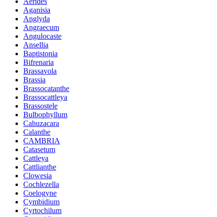
Aerides
Aganisia
Anglyda
Angraecum
Angulocaste
Ansellia
Baptistonia
Bifrenaria
Brassavola
Brassia
Brassocatanthe
Brassocattleya
Brassostele
Bulbophyllum
Cahuzacara
Calanthe
CAMBRIA
Catasetum
Cattleya
Cattlianthe
Clowesia
Cochlezella
Coelogyne
Cymbidium
Cyrtochilum