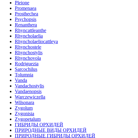
Pleione
Promenaea
Prosthechea
Psychopsis
Renanthera
Rhyncattleanthe
Rhyncholaelia
Rhyncholaeliocattleya
Rhynchostele
Rhynchostylis
Rhynchovola
Rodriguezia
Sarcochilus
Tolumnia
Vanda
Vandachostylis
Vandaenopsis
Warczewiczella
Wilsonara
Zygolum
Zygonisia
Zygopetalum
ГИБРИДЫ ОРХИДЕЙ
ПРИРОДНЫЕ ВИДЫ ОРХИДЕЙ
ПРИРОДНЫЕ ГИБРИДЫ ОРХИДЕЙ