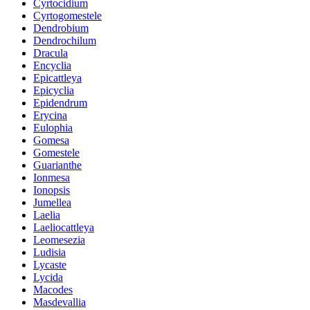
Cyrtocidium
Cyrtogomestele
Dendrobium
Dendrochilum
Dracula
Encyclia
Epicattleya
Epicyclia
Epidendrum
Erycina
Eulophia
Gomesa
Gomestele
Guarianthe
Ionmesa
Ionopsis
Jumellea
Laelia
Laeliocattleya
Leomesezia
Ludisia
Lycaste
Lycida
Macodes
Masdevallia