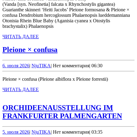
(Vanda [syn. Neofinetia] falcata x Rhynchostylis gigantea)
Guarianthe skinneri ‘Heiti Jacobs’ Pleione formosana & Pleione ×
confusa Dendrobium hercoglossum Phalaenopsis lueddemanniana
Otonisia Rhein Blue Baby (Aganisia cyanea x Otostylis
brachystalix) Phalaenopsis
ЧИТАТЬ
ЧИТАТЬ ДАЛЕЕ
ДАЛЕЕ
Pleione
Pleione × confusa
×
confusa
6.
NjuTIKA
6. июля 2026
|
NjuTIKA
|
Нет комментария
|
06:30
июля
2026
Pleione × confusa (Pleione albiflora x Pleione forrestii)
ЧИТАТЬ
ЧИТАТЬ ДАЛЕЕ
ДАЛЕЕ
ORCHIDEENAUSSTELLUNG IM
ORC
FRANKFURTER PALMENGARTEN
IM
FRA
5.
NjuTIKA
5. июля 2026
|
NjuTIKA
|
Нет комментария
|
03:35