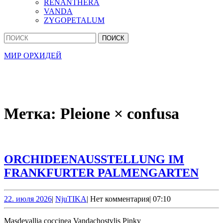
RENANTHERA
VANDA
ZYGOPETALUM
Кнопка
Найти:
Закрыть
МИР ОРХИДЕЙ
Метка:
Pleione × confusa
ORCHIDEENAUSSTELLUNG IM
ORC
FRANKFURTER PALMENGARTEN
IM
FRA
22.
NjuTIKA
22. июля 2026
|
NjuTIKA
|
Нет комментария
|
07:10
июля
PA
2026
Masdevallia coccinea Vandachostylis Pinky