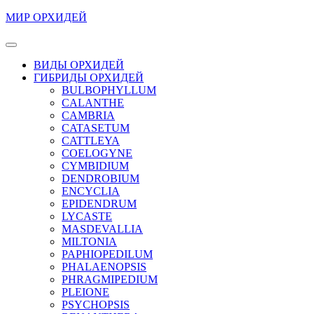
Перейти
МИР ОРХИДЕЙ
к
содержимому
Кнопка
Перейти
Открыть
ВИДЫ ОРХИДЕЙ
к
ГИБРИДЫ ОРХИДЕЙ
содержимому
BULBOPHYLLUM
CALANTHE
CAMBRIA
CATASETUM
CATTLEYA
COELOGYNE
CYMBIDIUM
DENDROBIUM
ENCYCLIA
EPIDENDRUM
LYCASTE
MASDEVALLIA
MILTONIA
PAPHIOPEDILUM
PHALAENOPSIS
PHRAGMIPEDIUM
PLEIONE
PSYCHOPSIS