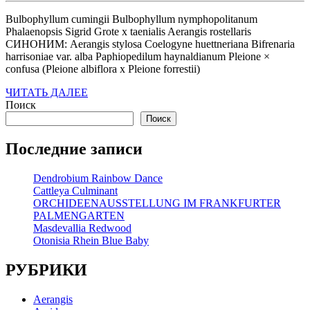
июля
PA
2026
Bulbophyllum cumingii Bulbophyllum nymphopolitanum
Phalaenopsis Sigrid Grote x taenialis Aerangis rostellaris
СИНОНИМ: Aerangis stylosa Coelogyne huettneriana Bifrenaria
harrisoniae var. alba Paphiopedilum haynaldianum Pleione ×
confusa (Pleione albiflora x Pleione forrestii)
ЧИТАТЬ
ЧИТАТЬ ДАЛЕЕ
ДАЛЕЕ
Поиск
Поиск
Последние записи
Dendrobium Rainbow Dance
Cattleya Culminant
ORCHIDEENAUSSTELLUNG IM FRANKFURTER
PALMENGARTEN
Masdevallia Redwood
Otonisia Rhein Blue Baby
РУБРИКИ
Aerangis