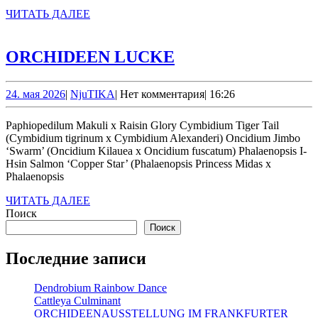
ЧИТАТЬ
ЧИТАТЬ ДАЛЕЕ
ДАЛЕЕ
ORCHIDEEN
ORCHIDEEN LUCKE
LUCKE
24.
NjuTIKA
24. мая 2026
|
NjuTIKA
|
Нет комментария
|
16:26
мая
2026
Paphiopedilum Makuli х Raisin Glory Cymbidium Tiger Tail
(Cymbidium tigrinum x Cymbidium Alexanderi) Oncidium Jimbo
‘Swarm’ (Oncidium Kilauea x Oncidium fuscatum) Phalaenopsis I-
Hsin Salmon ‘Copper Star’ (Phalaenopsis Princess Midas x
Phalaenopsis
ЧИТАТЬ
ЧИТАТЬ ДАЛЕЕ
ДАЛЕЕ
Поиск
Поиск
Последние записи
Dendrobium Rainbow Dance
Cattleya Culminant
ORCHIDEENAUSSTELLUNG IM FRANKFURTER