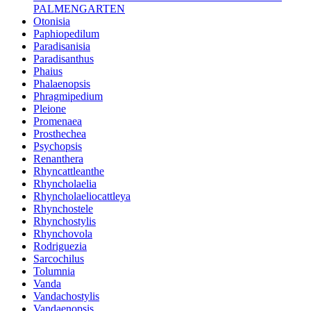
PALMENGARTEN
Otonisia
Paphiopedilum
Paradisanisia
Paradisanthus
Phaius
Phalaenopsis
Phragmipedium
Pleione
Promenaea
Prosthechea
Psychopsis
Renanthera
Rhyncattleanthe
Rhyncholaelia
Rhyncholaeliocattleya
Rhynchostele
Rhynchostylis
Rhynchovola
Rodriguezia
Sarcochilus
Tolumnia
Vanda
Vandachostylis
Vandaenopsis