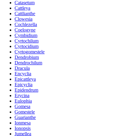
Catasetum
Cattleya
Cattlianthe
Clowesia
Cochlezella
Coelogyne
Cymbidium
Cyrtochilum
Cyrtocidium
Cyrtogomestele
Dendrobium
Dendrochilum
Dracula
Encyclia
Epicattleya
Epicyclia
Epidendrum
Erycina
Eulophia
Gomesa
Gomestele
Guarianthe
Ionmesa
Ionopsis
Jumellea