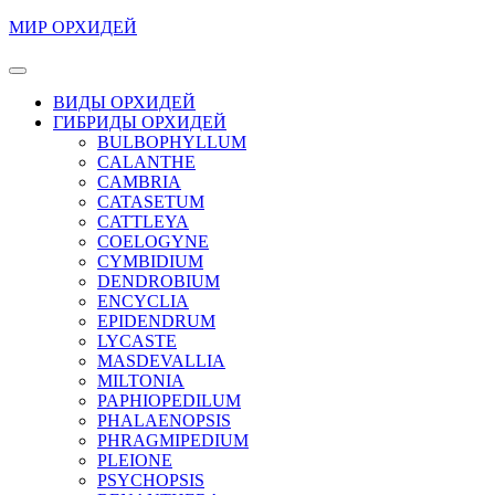
Перейти
МИР ОРХИДЕЙ
к
содержимому
Кнопка
Перейти
Открыть
ВИДЫ ОРХИДЕЙ
к
ГИБРИДЫ ОРХИДЕЙ
содержимому
BULBOPHYLLUM
CALANTHE
CAMBRIA
CATASETUM
CATTLEYA
COELOGYNE
CYMBIDIUM
DENDROBIUM
ENCYCLIA
EPIDENDRUM
LYCASTE
MASDEVALLIA
MILTONIA
PAPHIOPEDILUM
PHALAENOPSIS
PHRAGMIPEDIUM
PLEIONE
PSYCHOPSIS