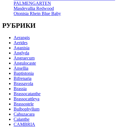
PALMENGARTEN
Masdevallia Redwood
Otonisia Rhein Blue Baby
РУБРИКИ
Aerangis
Aerides
Aganisia
Anglyda
Angraecum
Angulocaste
Ansellia
Baptistonia
Bifrenaria
Brassavola
Brassia
Brassocatanthe
Brassocattleya
Brassostele
Bulbophyllum
Cahuzacara
Calanthe
CAMBRIA