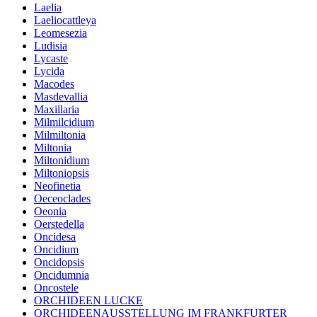
Laelia
Laeliocattleya
Leomesezia
Ludisia
Lycaste
Lycida
Macodes
Masdevallia
Maxillaria
Milmilcidium
Milmiltonia
Miltonia
Miltonidium
Miltoniopsis
Neofinetia
Oeceoclades
Oeonia
Oerstedella
Oncidesa
Oncidium
Oncidopsis
Oncidumnia
Oncostele
ORCHIDEEN LUCKE
ORCHIDEENAUSSTELLUNG IM FRANKFURTER