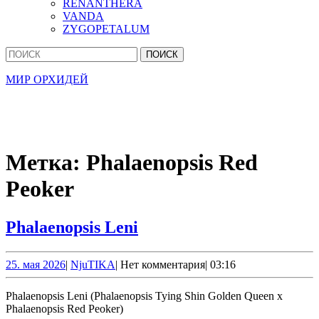
RENANTHERA
VANDA
ZYGOPETALUM
Кнопка
Найти:
Закрыть
МИР ОРХИДЕЙ
Метка:
Phalaenopsis Red
Peoker
Phalaenopsis
Phalaenopsis Leni
Leni
25.
NjuTIKA
25. мая 2026
|
NjuTIKA
|
Нет комментария
|
03:16
мая
2026
Phalaenopsis Leni (Phalaenopsis Tying Shin Golden Queen x
Phalaenopsis Red Peoker)