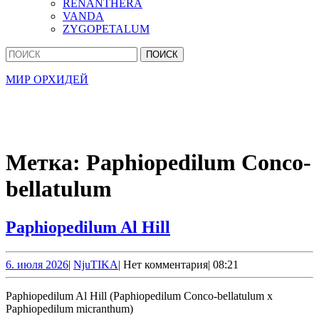
RENANTHERA
VANDA
ZYGOPETALUM
Кнопка
Найти:
Закрыть
МИР ОРХИДЕЙ
Метка:
Paphiopedilum Conco-
bellatulum
Paphiopedilum
Paphiopedilum Al Hill
Al
Hill
6.
NjuTIKA
6. июля 2026
|
NjuTIKA
|
Нет комментария
|
08:21
июля
2026
Paphiopedilum Al Hill (Paphiopedilum Conco-bellatulum x
Paphiopedilum micranthum)