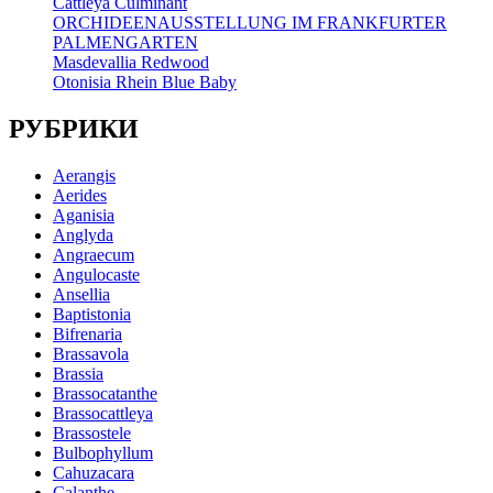
Cattleya Culminant
ORCHIDEENAUSSTELLUNG IM FRANKFURTER
PALMENGARTEN
Masdevallia Redwood
Otonisia Rhein Blue Baby
РУБРИКИ
Aerangis
Aerides
Aganisia
Anglyda
Angraecum
Angulocaste
Ansellia
Baptistonia
Bifrenaria
Brassavola
Brassia
Brassocatanthe
Brassocattleya
Brassostele
Bulbophyllum
Cahuzacara
Calanthe