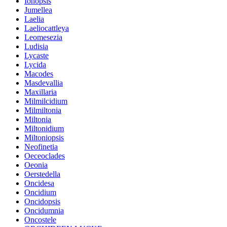
Ionopsis
Jumellea
Laelia
Laeliocattleya
Leomesezia
Ludisia
Lycaste
Lycida
Macodes
Masdevallia
Maxillaria
Milmilcidium
Milmiltonia
Miltonia
Miltonidium
Miltoniopsis
Neofinetia
Oeceoclades
Oeonia
Oerstedella
Oncidesa
Oncidium
Oncidopsis
Oncidumnia
Oncostele