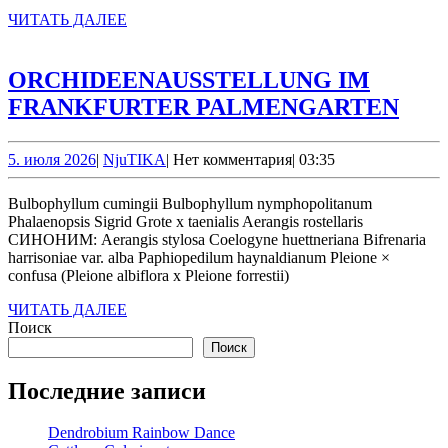
ЧИТАТЬ
ЧИТАТЬ ДАЛЕЕ
ДАЛЕЕ
ORCHIDEENAUSSTELLUNG IM
ORC
FRANKFURTER PALMENGARTEN
IM
FRA
5.
NjuTIKA
5. июля 2026
|
NjuTIKA
|
Нет комментария
|
03:35
июля
PA
2026
Bulbophyllum cumingii Bulbophyllum nymphopolitanum
Phalaenopsis Sigrid Grote x taenialis Aerangis rostellaris
СИНОНИМ: Aerangis stylosa Coelogyne huettneriana Bifrenaria
harrisoniae var. alba Paphiopedilum haynaldianum Pleione ×
confusa (Pleione albiflora x Pleione forrestii)
ЧИТАТЬ
ЧИТАТЬ ДАЛЕЕ
ДАЛЕЕ
Поиск
Поиск
Последние записи
Dendrobium Rainbow Dance