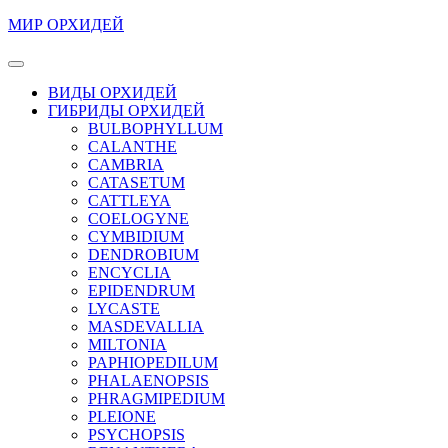
Перейти
МИР ОРХИДЕЙ
к
содержимому
Кнопка
Перейти
Открыть
ВИДЫ ОРХИДЕЙ
к
ГИБРИДЫ ОРХИДЕЙ
содержимому
BULBOPHYLLUM
CALANTHE
CAMBRIA
CATASETUM
CATTLEYA
COELOGYNE
CYMBIDIUM
DENDROBIUM
ENCYCLIA
EPIDENDRUM
LYCASTE
MASDEVALLIA
MILTONIA
PAPHIOPEDILUM
PHALAENOPSIS
PHRAGMIPEDIUM
PLEIONE
PSYCHOPSIS