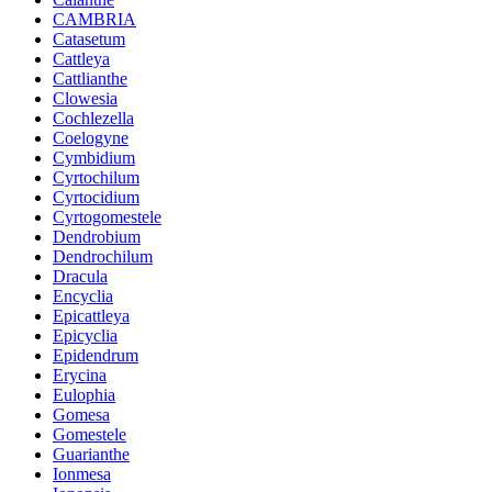
CAMBRIA
Catasetum
Cattleya
Cattlianthe
Clowesia
Cochlezella
Coelogyne
Cymbidium
Cyrtochilum
Cyrtocidium
Cyrtogomestele
Dendrobium
Dendrochilum
Dracula
Encyclia
Epicattleya
Epicyclia
Epidendrum
Erycina
Eulophia
Gomesa
Gomestele
Guarianthe
Ionmesa