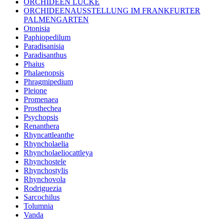
ORCHIDEEN LUCKE
ORCHIDEENAUSSTELLUNG IM FRANKFURTER
PALMENGARTEN
Otonisia
Paphiopedilum
Paradisanisia
Paradisanthus
Phaius
Phalaenopsis
Phragmipedium
Pleione
Promenaea
Prosthechea
Psychopsis
Renanthera
Rhyncattleanthe
Rhyncholaelia
Rhyncholaeliocattleya
Rhynchostele
Rhynchostylis
Rhynchovola
Rodriguezia
Sarcochilus
Tolumnia
Vanda