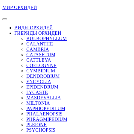
Перейти
МИР ОРХИДЕЙ
к
содержимому
Кнопка
Перейти
Открыть
ВИДЫ ОРХИДЕЙ
к
ГИБРИДЫ ОРХИДЕЙ
содержимому
BULBOPHYLLUM
CALANTHE
CAMBRIA
CATASETUM
CATTLEYA
COELOGYNE
CYMBIDIUM
DENDROBIUM
ENCYCLIA
EPIDENDRUM
LYCASTE
MASDEVALLIA
MILTONIA
PAPHIOPEDILUM
PHALAENOPSIS
PHRAGMIPEDIUM
PLEIONE
PSYCHOPSIS