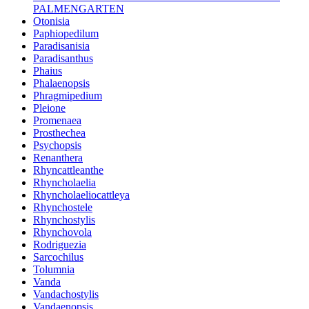
PALMENGARTEN
Otonisia
Paphiopedilum
Paradisanisia
Paradisanthus
Phaius
Phalaenopsis
Phragmipedium
Pleione
Promenaea
Prosthechea
Psychopsis
Renanthera
Rhyncattleanthe
Rhyncholaelia
Rhyncholaeliocattleya
Rhynchostele
Rhynchostylis
Rhynchovola
Rodriguezia
Sarcochilus
Tolumnia
Vanda
Vandachostylis
Vandaenopsis