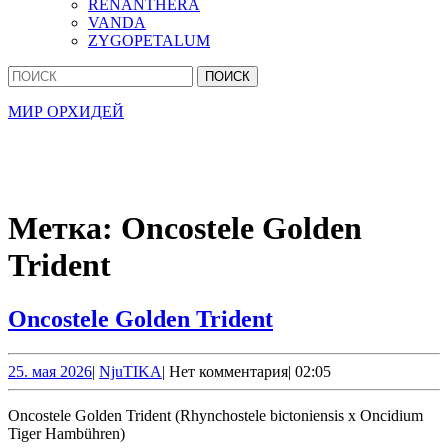
RENANTHERA
VANDA
ZYGOPETALUM
Кнопка
Найти:
Закрыть
МИР ОРХИДЕЙ
Метка:
Oncostele Golden
Trident
Oncostele
Oncostele Golden Trident
Golden
Trident
25.
NjuTIKA
25. мая 2026
|
NjuTIKA
|
Нет комментария
|
02:05
мая
2026
Oncostele Golden Trident (Rhynchostele bictoniensis x Oncidium
Tiger Hambühren)