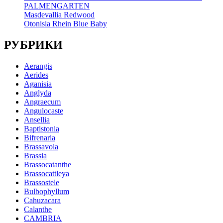
PALMENGARTEN
Masdevallia Redwood
Otonisia Rhein Blue Baby
РУБРИКИ
Aerangis
Aerides
Aganisia
Anglyda
Angraecum
Angulocaste
Ansellia
Baptistonia
Bifrenaria
Brassavola
Brassia
Brassocatanthe
Brassocattleya
Brassostele
Bulbophyllum
Cahuzacara
Calanthe
CAMBRIA