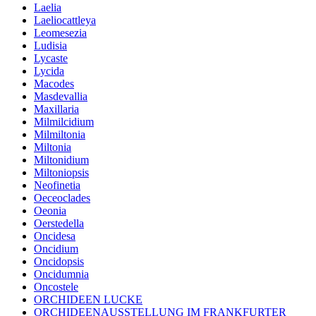
Laelia
Laeliocattleya
Leomesezia
Ludisia
Lycaste
Lycida
Macodes
Masdevallia
Maxillaria
Milmilcidium
Milmiltonia
Miltonia
Miltonidium
Miltoniopsis
Neofinetia
Oeceoclades
Oeonia
Oerstedella
Oncidesa
Oncidium
Oncidopsis
Oncidumnia
Oncostele
ORCHIDEEN LUCKE
ORCHIDEENAUSSTELLUNG IM FRANKFURTER