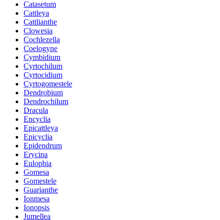
Catasetum
Cattleya
Cattlianthe
Clowesia
Cochlezella
Coelogyne
Cymbidium
Cyrtochilum
Cyrtocidium
Cyrtogomestele
Dendrobium
Dendrochilum
Dracula
Encyclia
Epicattleya
Epicyclia
Epidendrum
Erycina
Eulophia
Gomesa
Gomestele
Guarianthe
Ionmesa
Ionopsis
Jumellea