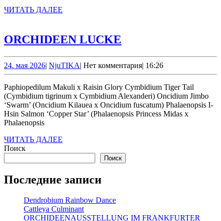
ЧИТАТЬ
ЧИТАТЬ ДАЛЕЕ
ДАЛЕЕ
ORCHIDEEN
ORCHIDEEN LUCKE
LUCKE
24.
NjuTIKA
24. мая 2026
|
NjuTIKA
|
Нет комментария
|
16:26
мая
2026
Paphiopedilum Makuli х Raisin Glory Cymbidium Tiger Tail
(Cymbidium tigrinum x Cymbidium Alexanderi) Oncidium Jimbo
‘Swarm’ (Oncidium Kilauea x Oncidium fuscatum) Phalaenopsis I-
Hsin Salmon ‘Copper Star’ (Phalaenopsis Princess Midas x
Phalaenopsis
ЧИТАТЬ
ЧИТАТЬ ДАЛЕЕ
ДАЛЕЕ
Поиск
Поиск
Последние записи
Dendrobium Rainbow Dance
Cattleya Culminant
ORCHIDEENAUSSTELLUNG IM FRANKFURTER