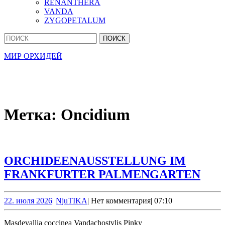
RENANTHERA
VANDA
ZYGOPETALUM
Кнопка
Найти:
Закрыть
МИР ОРХИДЕЙ
Метка:
Oncidium
ORCHIDEENAUSSTELLUNG IM
ORC
FRANKFURTER PALMENGARTEN
IM
FRA
22.
NjuTIKA
22. июля 2026
|
NjuTIKA
|
Нет комментария
|
07:10
июля
PA
2026
Masdevallia coccinea Vandachostylis Pinky