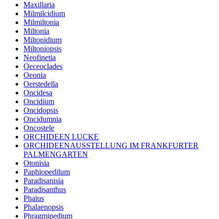
Maxillaria
Milmilcidium
Milmiltonia
Miltonia
Miltonidium
Miltoniopsis
Neofinetia
Oeceoclades
Oeonia
Oerstedella
Oncidesa
Oncidium
Oncidopsis
Oncidumnia
Oncostele
ORCHIDEEN LUCKE
ORCHIDEENAUSSTELLUNG IM FRANKFURTER
PALMENGARTEN
Otonisia
Paphiopedilum
Paradisanisia
Paradisanthus
Phaius
Phalaenopsis
Phragmipedium