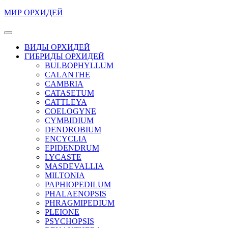
Перейти
МИР ОРХИДЕЙ
к
содержимому
Кнопка
Перейти
Открыть
ВИДЫ ОРХИДЕЙ
к
ГИБРИДЫ ОРХИДЕЙ
содержимому
BULBOPHYLLUM
CALANTHE
CAMBRIA
CATASETUM
CATTLEYA
COELOGYNE
CYMBIDIUM
DENDROBIUM
ENCYCLIA
EPIDENDRUM
LYCASTE
MASDEVALLIA
MILTONIA
PAPHIOPEDILUM
PHALAENOPSIS
PHRAGMIPEDIUM
PLEIONE
PSYCHOPSIS