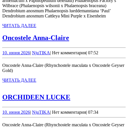
armeniacum x Paphiopedilum delenatii) Phalaenopsis Factory’s
Wilbrace (Phalaenopsis wilsonii x Phalaenopsis braceana)
Dendrobium anosmum Phalaenopsis lueddemanniana ‘Paul’
Dendrobium anosmum Cattleya Mini Purple x Eisenheim
ЧИТАТЬ
ЧИТАТЬ ДАЛЕЕ
ДАЛЕЕ
Oncostele
Oncostele Anna-Claire
Anna-
Claire
10.
NjuTIKA
10. июня 2026
|
NjuTIKA
|
Нет комментария
|
07:52
июня
2026
Oncostele Anna-Claire (Rhynchostele maculata x Oncostele Geyser
Gold)
ЧИТАТЬ
ЧИТАТЬ ДАЛЕЕ
ДАЛЕЕ
ORCHIDEEN
ORCHIDEEN LUCKE
LUCKE
10.
NjuTIKA
10. июня 2026
|
NjuTIKA
|
Нет комментария
|
07:34
июня
2026
Oncostele Anna-Claire (Rhynchostele maculata x Oncostele Geyser