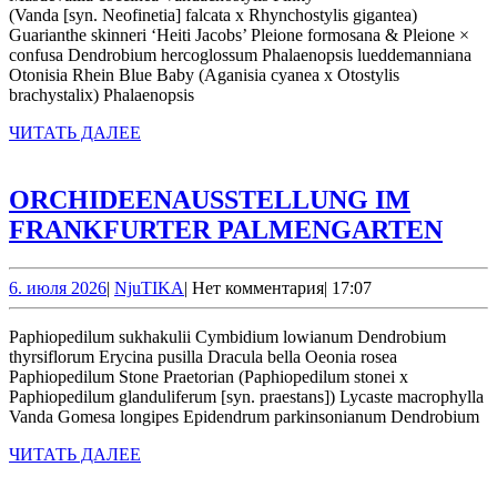
(Vanda [syn. Neofinetia] falcata x Rhynchostylis gigantea)
Guarianthe skinneri ‘Heiti Jacobs’ Pleione formosana & Pleione ×
confusa Dendrobium hercoglossum Phalaenopsis lueddemanniana
Otonisia Rhein Blue Baby (Aganisia cyanea x Otostylis
brachystalix) Phalaenopsis
ЧИТАТЬ
ЧИТАТЬ ДАЛЕЕ
ДАЛЕЕ
ORCHIDEENAUSSTELLUNG IM
ORC
FRANKFURTER PALMENGARTEN
IM
FRA
6.
NjuTIKA
6. июля 2026
|
NjuTIKA
|
Нет комментария
|
17:07
июля
PA
2026
Paphiopedilum sukhakulii Cymbidium lowianum Dendrobium
thyrsiflorum Erycina pusilla Dracula bella Oeonia rosea
Paphiopedilum Stone Praetorian (Paphiopedilum stonei x
Paphiopedilum glanduliferum [syn. praestans]) Lycaste macrophylla
Vanda Gomesa longipes Epidendrum parkinsonianum Dendrobium
ЧИТАТЬ
ЧИТАТЬ ДАЛЕЕ
ДАЛЕЕ