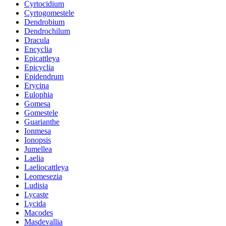
Cyrtocidium
Cyrtogomestele
Dendrobium
Dendrochilum
Dracula
Encyclia
Epicattleya
Epicyclia
Epidendrum
Erycina
Eulophia
Gomesa
Gomestele
Guarianthe
Ionmesa
Ionopsis
Jumellea
Laelia
Laeliocattleya
Leomesezia
Ludisia
Lycaste
Lycida
Macodes
Masdevallia