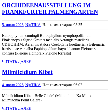
ORCHIDEENAUSSTELLUNG IM
ORC
FRANKFURTER PALMENGARTEN
IM
FRA
5.
NjuTIKA
5. июля 2026
|
NjuTIKA
|
Нет комментария
|
03:35
июля
PA
2026
Bulbophyllum cumingii Bulbophyllum nymphopolitanum
Phalaenopsis Sigrid Grote x taenialis Aerangis rostellaris
СИНОНИМ: Aerangis stylosa Coelogyne huettneriana Bifrenaria
harrisoniae var. alba Paphiopedilum haynaldianum Pleione ×
confusa (Pleione albiflora x Pleione forrestii)
ЧИТАТЬ
ЧИТАТЬ ДАЛЕЕ
ДАЛЕЕ
Milmilcidium
Milmilcidium Kibet
Kibet
4.
NjuTIKA
4. июля 2026
|
NjuTIKA
|
Нет комментария
|
06:02
июля
2026
Milmilcidium Kibet ‘Belle Glade’ (Miltonidium Ka Moi x
Milmiltonia Point Galera)
ЧИТАТЬ
ЧИТАТЬ ДАЛЕЕ