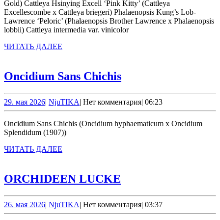
Gold) Cattleya Hsinying Excell ‘Pink Kitty’ (Cattleya
Excellescombe x Cattleya briegeri) Phalaenopsis Kung’s Lob-
Lawrence ‘Peloric’ (Phalaenopsis Brother Lawrence x Phalaenopsis
lobbii) Cattleya intermedia var. vinicolor
ЧИТАТЬ
ЧИТАТЬ ДАЛЕЕ
ДАЛЕЕ
Oncidium
Oncidium Sans Chichis
Sans
Chichis
29.
NjuTIKA
29. мая 2026
|
NjuTIKA
|
Нет комментария
|
06:23
мая
2026
Oncidium Sans Chichis (Oncidium hyphaematicum x Oncidium
Splendidum (1907))
ЧИТАТЬ
ЧИТАТЬ ДАЛЕЕ
ДАЛЕЕ
ORCHIDEEN
ORCHIDEEN LUCKE
LUCKE
26.
NjuTIKA
26. мая 2026
|
NjuTIKA
|
Нет комментария
|
03:37
мая