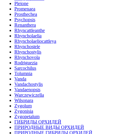
Pleione
Promenaea
Prosthechea
Psychopsis
Renanthera
Rhyncattleanthe
Rhyncholaelia
Rhyncholaeliocattleya
Rhynchostele
Rhynchostylis
Rhynchovola
Rodriguezia
Sarcochilus
Tolumnia
Vanda
Vandachostylis
Vandaenopsis
Warczewiczella
Wilsonara
Zygolum
Zygonisia
Zygopetalum
ГИБРИДЫ ОРХИДЕЙ
ПРИРОДНЫЕ ВИДЫ ОРХИДЕЙ
ПРИРОДНЫЕ ГИБРИДЫ ОРХИДЕЙ