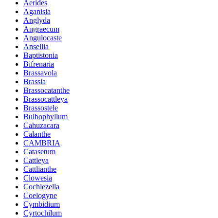
Aerides
Aganisia
Anglyda
Angraecum
Angulocaste
Ansellia
Baptistonia
Bifrenaria
Brassavola
Brassia
Brassocatanthe
Brassocattleya
Brassostele
Bulbophyllum
Cahuzacara
Calanthe
CAMBRIA
Catasetum
Cattleya
Cattlianthe
Clowesia
Cochlezella
Coelogyne
Cymbidium
Cyrtochilum