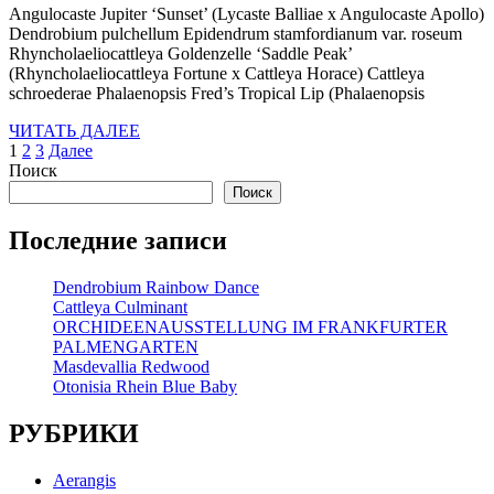
2026
Angulocaste Jupiter ‘Sunset’ (Lycaste Balliae x Angulocaste Apollo)
Dendrobium pulchellum Epidendrum stamfordianum var. roseum
Rhyncholaeliocattleya Goldenzelle ‘Saddle Peak’
(Rhyncholaeliocattleya Fortune x Cattleya Horace) Cattleya
schroederae Phalaenopsis Fred’s Tropical Lip (Phalaenopsis
ЧИТАТЬ
ЧИТАТЬ ДАЛЕЕ
Пагинация
ДАЛЕЕ
1
2
3
Далее
Поиск
записей
Поиск
Последние записи
Dendrobium Rainbow Dance
Cattleya Culminant
ORCHIDEENAUSSTELLUNG IM FRANKFURTER
PALMENGARTEN
Masdevallia Redwood
Otonisia Rhein Blue Baby
РУБРИКИ
Aerangis