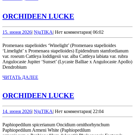
ДАЛЕЕ
ORCHIDEEN
ORCHIDEEN LUCKE
LUCKE
15.
NjuTIKA
15. июня 2026
|
NjuTIKA
|
Нет комментария
|
06:02
июня
2026
Promenaea stapelioides ‘Winelight’ (Promenaea stapelioides
‘Limelight’ x Promenaea stapelioides) Epidendrum stamfordianum
var. roseum Cattleya loddigesii var. alba Cattleya labiata var. rubra
Angulocaste Jupiter ‘Sunset’ (Lycaste Balliae x Angulocaste Apollo)
Dendrobium
ЧИТАТЬ
ЧИТАТЬ ДАЛЕЕ
ДАЛЕЕ
ORCHIDEEN
ORCHIDEEN LUCKE
LUCKE
14.
NjuTIKA
14. июня 2026
|
NjuTIKA
|
Нет комментария
|
22:04
июня
2026
Paphiopedilum spicerianum Oncidium ornithorhynchum
Paphiopedilum Armeni White (Paphiopedilum