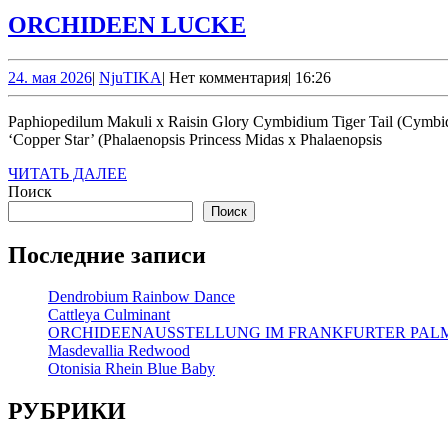
ORCHIDEEN
ORCHIDEEN LUCKE
LUCKE
24.
NjuTIKA
24. мая 2026
|
NjuTIKA
|
Нет комментария
|
16:26
мая
2026
Paphiopedilum Makuli х Raisin Glory Cymbidium Tiger Tail (Cymbidium tigrinum x Cymbidium Alexanderi) Oncidium Jimbo ‘Swarm’ (Oncidium Kilauea x Oncidium fuscatum) Phalaenopsis I-Hsin Salmon
‘Copper Star’ (Phalaenopsis Princess Midas x Phalaenopsis
ЧИТАТЬ
ЧИТАТЬ ДАЛЕЕ
ДАЛЕЕ
Поиск
Поиск
Последние записи
Dendrobium Rainbow Dance
Cattleya Culminant
ORCHIDEENAUSSTELLUNG IM FRANKFURTER PA
Masdevallia Redwood
Otonisia Rhein Blue Baby
РУБРИКИ