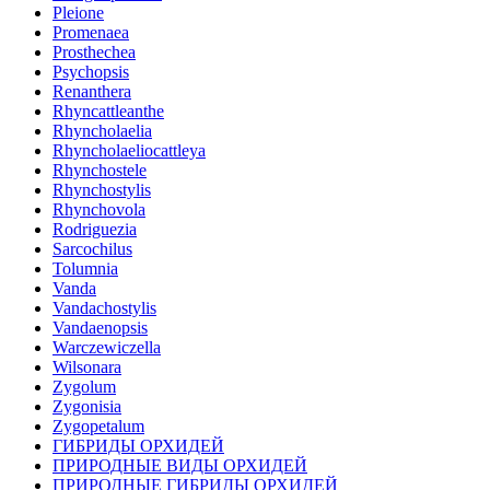
Pleione
Promenaea
Prosthechea
Psychopsis
Renanthera
Rhyncattleanthe
Rhyncholaelia
Rhyncholaeliocattleya
Rhynchostele
Rhynchostylis
Rhynchovola
Rodriguezia
Sarcochilus
Tolumnia
Vanda
Vandachostylis
Vandaenopsis
Warczewiczella
Wilsonara
Zygolum
Zygonisia
Zygopetalum
ГИБРИДЫ ОРХИДЕЙ
ПРИРОДНЫЕ ВИДЫ ОРХИДЕЙ
ПРИРОДНЫЕ ГИБРИДЫ ОРХИДЕЙ