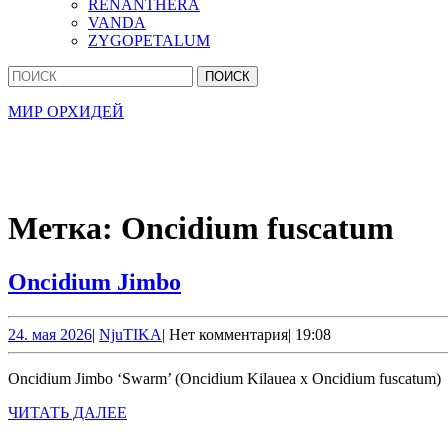
RENANTHERA
VANDA
ZYGOPETALUM
Кнопка
Найти:
Закрыть
МИР ОРХИДЕЙ
Метка:
Oncidium fuscatum
Oncidium
Oncidium Jimbo
Jimbo
24.
NjuTIKA
24. мая 2026
|
NjuTIKA
|
Нет комментария
|
19:08
мая
2026
Oncidium Jimbo ‘Swarm’ (Oncidium Kilauea x Oncidium fuscatum)
ЧИТАТЬ
ЧИТАТЬ ДАЛЕЕ
ДАЛЕЕ