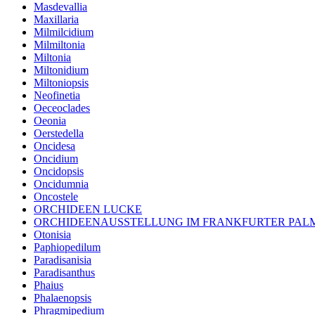
Masdevallia
Maxillaria
Milmilcidium
Milmiltonia
Miltonia
Miltonidium
Miltoniopsis
Neofinetia
Oeceoclades
Oeonia
Oerstedella
Oncidesa
Oncidium
Oncidopsis
Oncidumnia
Oncostele
ORCHIDEEN LUCKE
ORCHIDEENAUSSTELLUNG IM FRANKFURTER PA
Otonisia
Paphiopedilum
Paradisanisia
Paradisanthus
Phaius
Phalaenopsis
Phragmipedium