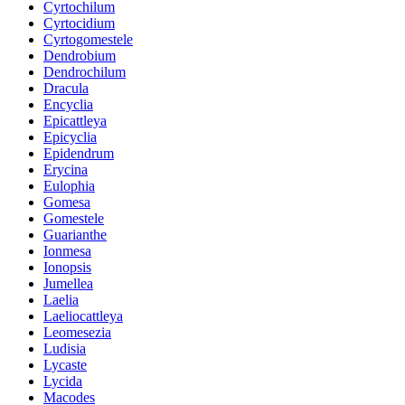
Cyrtochilum
Cyrtocidium
Cyrtogomestele
Dendrobium
Dendrochilum
Dracula
Encyclia
Epicattleya
Epicyclia
Epidendrum
Erycina
Eulophia
Gomesa
Gomestele
Guarianthe
Ionmesa
Ionopsis
Jumellea
Laelia
Laeliocattleya
Leomesezia
Ludisia
Lycaste
Lycida
Macodes