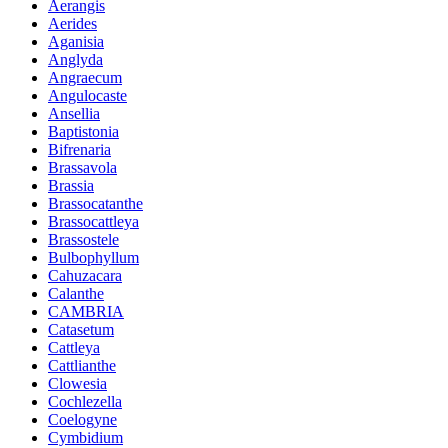
Aerangis
Aerides
Aganisia
Anglyda
Angraecum
Angulocaste
Ansellia
Baptistonia
Bifrenaria
Brassavola
Brassia
Brassocatanthe
Brassocattleya
Brassostele
Bulbophyllum
Cahuzacara
Calanthe
CAMBRIA
Catasetum
Cattleya
Cattlianthe
Clowesia
Cochlezella
Coelogyne
Cymbidium