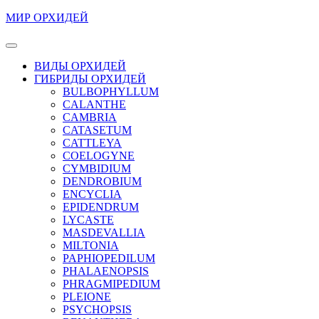
Перейти
МИР ОРХИДЕЙ
к
содержимому
Кнопка
Перейти
Открыть
ВИДЫ ОРХИДЕЙ
к
ГИБРИДЫ ОРХИДЕЙ
содержимому
BULBOPHYLLUM
CALANTHE
CAMBRIA
CATASETUM
CATTLEYA
COELOGYNE
CYMBIDIUM
DENDROBIUM
ENCYCLIA
EPIDENDRUM
LYCASTE
MASDEVALLIA
MILTONIA
PAPHIOPEDILUM
PHALAENOPSIS
PHRAGMIPEDIUM
PLEIONE
PSYCHOPSIS