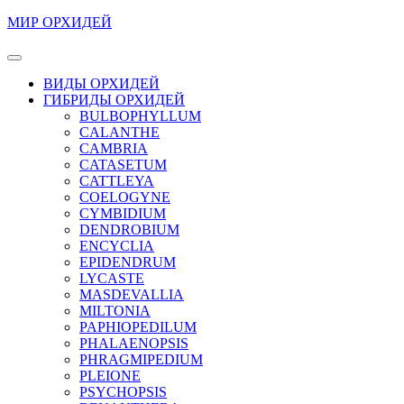
Перейти
МИР ОРХИДЕЙ
к
содержимому
Кнопка
Перейти
Открыть
ВИДЫ ОРХИДЕЙ
к
ГИБРИДЫ ОРХИДЕЙ
содержимому
BULBOPHYLLUM
CALANTHE
CAMBRIA
CATASETUM
CATTLEYA
COELOGYNE
CYMBIDIUM
DENDROBIUM
ENCYCLIA
EPIDENDRUM
LYCASTE
MASDEVALLIA
MILTONIA
PAPHIOPEDILUM
PHALAENOPSIS
PHRAGMIPEDIUM
PLEIONE
PSYCHOPSIS