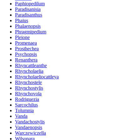
Paphiopedilum
Paradisanisia
Paradisanthus
Phaius
Phalaenopsis
Phragmipedium
Pleione
Promenaea
Prosthechea
Psychopsis
Renanthera
Rhyncattleanthe
Rhyncholaelia
Rhyncholaeliocattleya
Rhynchostele
Rhynchostylis
Rhynchovola
Rodriguezia
Sarcochilus
Tolumnia
Vanda
Vandachostylis
Vandaenopsis
Warczewiczella
Wilsonara