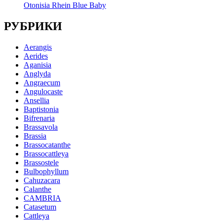
Otonisia Rhein Blue Baby
РУБРИКИ
Aerangis
Aerides
Aganisia
Anglyda
Angraecum
Angulocaste
Ansellia
Baptistonia
Bifrenaria
Brassavola
Brassia
Brassocatanthe
Brassocattleya
Brassostele
Bulbophyllum
Cahuzacara
Calanthe
CAMBRIA
Catasetum
Cattleya