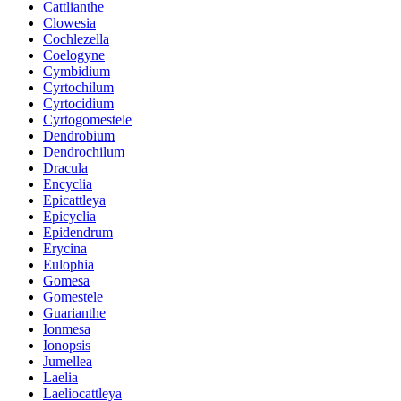
Cattlianthe
Clowesia
Cochlezella
Coelogyne
Cymbidium
Cyrtochilum
Cyrtocidium
Cyrtogomestele
Dendrobium
Dendrochilum
Dracula
Encyclia
Epicattleya
Epicyclia
Epidendrum
Erycina
Eulophia
Gomesa
Gomestele
Guarianthe
Ionmesa
Ionopsis
Jumellea
Laelia
Laeliocattleya