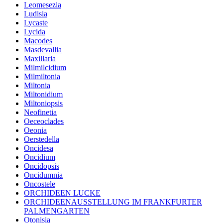
Leomesezia
Ludisia
Lycaste
Lycida
Macodes
Masdevallia
Maxillaria
Milmilcidium
Milmiltonia
Miltonia
Miltonidium
Miltoniopsis
Neofinetia
Oeceoclades
Oeonia
Oerstedella
Oncidesa
Oncidium
Oncidopsis
Oncidumnia
Oncostele
ORCHIDEEN LUCKE
ORCHIDEENAUSSTELLUNG IM FRANKFURTER
PALMENGARTEN
Otonisia