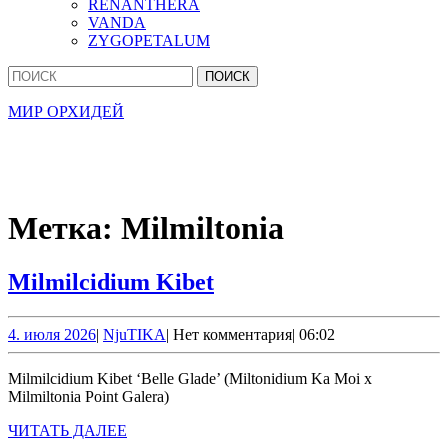
RENANTHERA
VANDA
ZYGOPETALUM
Кнопка
Найти:
Закрыть
МИР ОРХИДЕЙ
Метка:
Milmiltonia
Milmilcidium
Milmilcidium Kibet
Kibet
4.
NjuTIKA
4. июля 2026
|
NjuTIKA
|
Нет комментария
|
06:02
июля
2026
Milmilcidium Kibet ‘Belle Glade’ (Miltonidium Ka Moi x
Milmiltonia Point Galera)
ЧИТАТЬ
ЧИТАТЬ ДАЛЕЕ
ДАЛЕЕ