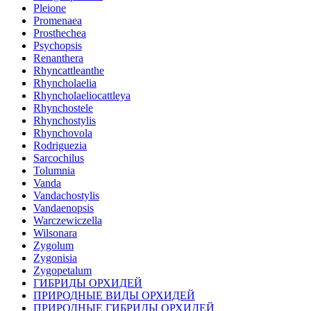
Pleione
Promenaea
Prosthechea
Psychopsis
Renanthera
Rhyncattleanthe
Rhyncholaelia
Rhyncholaeliocattleya
Rhynchostele
Rhynchostylis
Rhynchovola
Rodriguezia
Sarcochilus
Tolumnia
Vanda
Vandachostylis
Vandaenopsis
Warczewiczella
Wilsonara
Zygolum
Zygonisia
Zygopetalum
ГИБРИДЫ ОРХИДЕЙ
ПРИРОДНЫЕ ВИДЫ ОРХИДЕЙ
ПРИРОДНЫЕ ГИБРИДЫ ОРХИДЕЙ