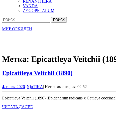
RENANTHERA
VANDA
ZYGOPETALUM
Кнопка
Найти:
Закрыть
МИР ОРХИДЕЙ
Метка:
Epicattleya Veitchii (18
Epicattleya
Epicattleya Veitchii (1890)
Veitchii
(1890)
4.
NjuTIKA
4. июля 2026
|
NjuTIKA
|
Нет комментария
|
02:52
июля
2026
Epicattleya Veitchii (1890) (Epidendrum radicans x Cattleya coccinea
ЧИТАТЬ
ЧИТАТЬ ДАЛЕЕ
ДАЛЕЕ