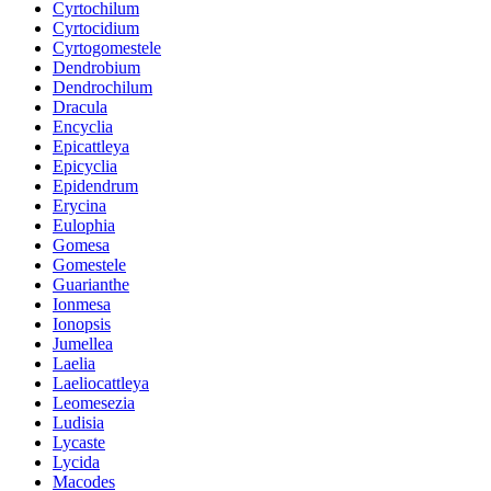
Cyrtochilum
Cyrtocidium
Cyrtogomestele
Dendrobium
Dendrochilum
Dracula
Encyclia
Epicattleya
Epicyclia
Epidendrum
Erycina
Eulophia
Gomesa
Gomestele
Guarianthe
Ionmesa
Ionopsis
Jumellea
Laelia
Laeliocattleya
Leomesezia
Ludisia
Lycaste
Lycida
Macodes