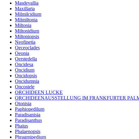
Masdevallia
Maxillaria
Milmilcidium
Milmiltonia
Miltonia
Miltonidium
Miltoniopsis
Neofinetia
Oeceoclades
Oeonia
Oerstedella
Oncidesa
Oncidium
Oncidopsis
Oncidumnia
Oncostele
ORCHIDEEN LUCKE
ORCHIDEENAUSSTELLUNG IM FRANKFURTER PA
Otonisia
Paphiopedilum
Paradisanisia
Paradisanthus
Phaius
Phalaenopsis
Phragmipedium