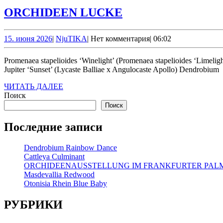
ORCHIDEEN
ORCHIDEEN LUCKE
LUCKE
15.
NjuTIKA
15. июня 2026
|
NjuTIKA
|
Нет комментария
|
06:02
июня
2026
Promenaea stapelioides ‘Winelight’ (Promenaea stapelioides ‘Limelight’ x Promenaea stapelioides) Epidendrum stamfordianum var. roseum Cattleya loddigesii var. alba Cattleya labiata var. rubra Angulocaste
Jupiter ‘Sunset’ (Lycaste Balliae x Angulocaste Apollo) Dendrobium
ЧИТАТЬ
ЧИТАТЬ ДАЛЕЕ
ДАЛЕЕ
Поиск
Поиск
Последние записи
Dendrobium Rainbow Dance
Cattleya Culminant
ORCHIDEENAUSSTELLUNG IM FRANKFURTER PA
Masdevallia Redwood
Otonisia Rhein Blue Baby
РУБРИКИ