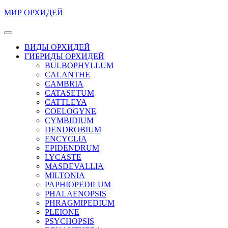
Перейти
МИР ОРХИДЕЙ
к
содержимому
Кнопка
Перейти
Открыть
ВИДЫ ОРХИДЕЙ
к
ГИБРИДЫ ОРХИДЕЙ
содержимому
BULBOPHYLLUM
CALANTHE
CAMBRIA
CATASETUM
CATTLEYA
COELOGYNE
CYMBIDIUM
DENDROBIUM
ENCYCLIA
EPIDENDRUM
LYCASTE
MASDEVALLIA
MILTONIA
PAPHIOPEDILUM
PHALAENOPSIS
PHRAGMIPEDIUM
PLEIONE
PSYCHOPSIS