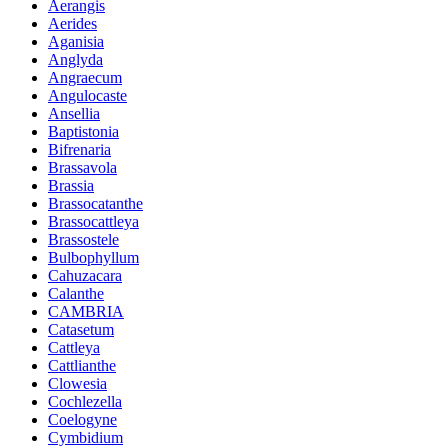
Aerangis
Aerides
Aganisia
Anglyda
Angraecum
Angulocaste
Ansellia
Baptistonia
Bifrenaria
Brassavola
Brassia
Brassocatanthe
Brassocattleya
Brassostele
Bulbophyllum
Cahuzacara
Calanthe
CAMBRIA
Catasetum
Cattleya
Cattlianthe
Clowesia
Cochlezella
Coelogyne
Cymbidium