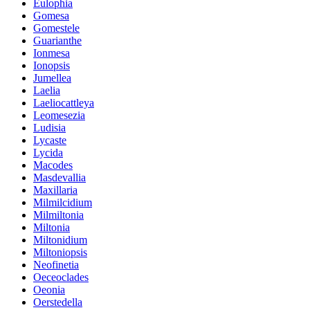
Eulophia
Gomesa
Gomestele
Guarianthe
Ionmesa
Ionopsis
Jumellea
Laelia
Laeliocattleya
Leomesezia
Ludisia
Lycaste
Lycida
Macodes
Masdevallia
Maxillaria
Milmilcidium
Milmiltonia
Miltonia
Miltonidium
Miltoniopsis
Neofinetia
Oeceoclades
Oeonia
Oerstedella