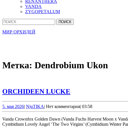
RENANTHERA
VANDA
ZYGOPETALUM
Кнопка
Найти:
Закрыть
МИР ОРХИДЕЙ
Метка:
Dendrobium Ukon
ORCHIDEEN
ORCHIDEEN LUCKE
LUCKE
5.
NjuTIKA
5. мая 2026
|
NjuTIKA
|
Нет комментария
|
03:58
мая
2026
Vanda Crownfox Golden Dawn (Vanda Fuchs Harvest Moon x Vanda Guo Chia Long) Cattleya crispata СИНОНИМ: Laelia crispata Dendrobium Stardust (Dendrobium unicum x Dendrobium Ukon)
Cymbidium Lovely Angel ‘The Two Virgins’ (Cymbidium Winter Pa