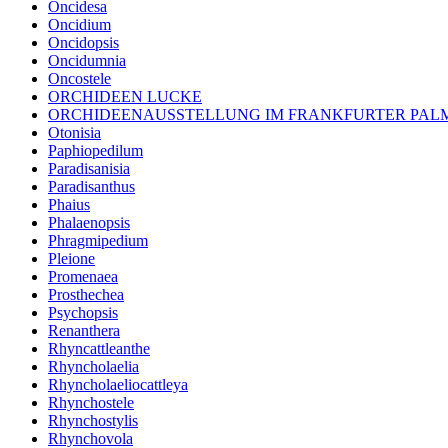
Oncidesa
Oncidium
Oncidopsis
Oncidumnia
Oncostele
ORCHIDEEN LUCKE
ORCHIDEENAUSSTELLUNG IM FRANKFURTER PA
Otonisia
Paphiopedilum
Paradisanisia
Paradisanthus
Phaius
Phalaenopsis
Phragmipedium
Pleione
Promenaea
Prosthechea
Psychopsis
Renanthera
Rhyncattleanthe
Rhyncholaelia
Rhyncholaeliocattleya
Rhynchostele
Rhynchostylis
Rhynchovola