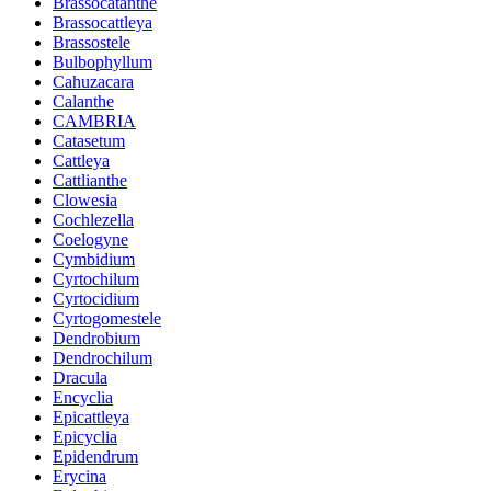
Brassocatanthe
Brassocattleya
Brassostele
Bulbophyllum
Cahuzacara
Calanthe
CAMBRIA
Catasetum
Cattleya
Cattlianthe
Clowesia
Cochlezella
Coelogyne
Cymbidium
Cyrtochilum
Cyrtocidium
Cyrtogomestele
Dendrobium
Dendrochilum
Dracula
Encyclia
Epicattleya
Epicyclia
Epidendrum
Erycina