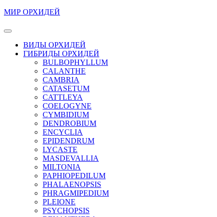
Перейти
МИР ОРХИДЕЙ
к
содержимому
Кнопка
Перейти
Открыть
ВИДЫ ОРХИДЕЙ
к
ГИБРИДЫ ОРХИДЕЙ
содержимому
BULBOPHYLLUM
CALANTHE
CAMBRIA
CATASETUM
CATTLEYA
COELOGYNE
CYMBIDIUM
DENDROBIUM
ENCYCLIA
EPIDENDRUM
LYCASTE
MASDEVALLIA
MILTONIA
PAPHIOPEDILUM
PHALAENOPSIS
PHRAGMIPEDIUM
PLEIONE
PSYCHOPSIS