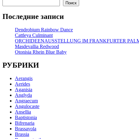
Поиск
Последние записи
Dendrobium Rainbow Dance
Cattleya Culminant
ORCHIDEENAUSSTELLUNG IM FRANKFURTER PA
Masdevallia Redwood
Otonisia Rhein Blue Baby
РУБРИКИ
Aerangis
Aerides
Aganisia
Anglyda
Angraecum
Angulocaste
Ansellia
Baptistonia
Bifrenaria
Brassavola
Brassia