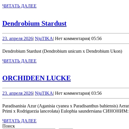
ЧИТАТЬ
ЧИТАТЬ ДАЛЕЕ
ДАЛЕЕ
Dendrobium
Dendrobium Stardust
Stardust
23.
NjuTIKA
23. апреля 2026
|
NjuTIKA
|
Нет комментария
|
05:56
апреля
2026
Dendrobium Stardust (Dendrobium unicum x Dendrobium Ukon)
ЧИТАТЬ
ЧИТАТЬ ДАЛЕЕ
ДАЛЕЕ
ORCHIDEEN
ORCHIDEEN LUCKE
LUCKE
23.
NjuTIKA
23. апреля 2026
|
NjuTIKA
|
Нет комментария
|
03:56
апреля
2026
Paradisanisia Azur (Aganisia cyanea x Paradisanthus bahiensis) Aerangis citrata Miltoniopsis roezlii Cymbidium lowianum Vanda sanderiana Leomesezia Lava Burst ‘Red Bug’ (Leomesezia Mini-
Primi x Rodriguezia lanceolata) Eulophia saundersiana СИНОНИМ:
ЧИТАТЬ
ЧИТАТЬ ДАЛЕЕ
ДАЛЕЕ
Поиск