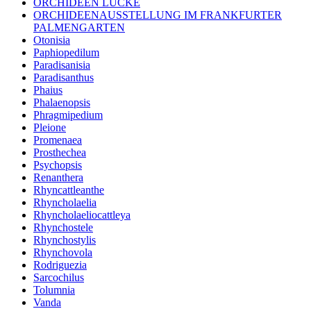
ORCHIDEEN LUCKE
ORCHIDEENAUSSTELLUNG IM FRANKFURTER
PALMENGARTEN
Otonisia
Paphiopedilum
Paradisanisia
Paradisanthus
Phaius
Phalaenopsis
Phragmipedium
Pleione
Promenaea
Prosthechea
Psychopsis
Renanthera
Rhyncattleanthe
Rhyncholaelia
Rhyncholaeliocattleya
Rhynchostele
Rhynchostylis
Rhynchovola
Rodriguezia
Sarcochilus
Tolumnia
Vanda