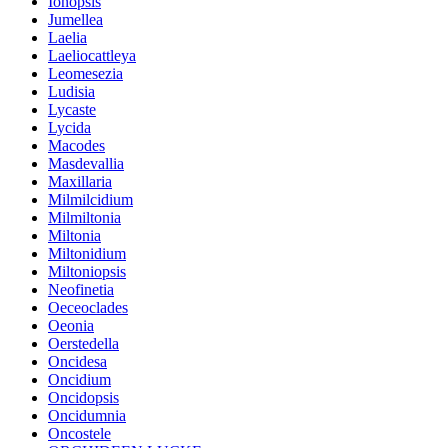
Ionopsis
Jumellea
Laelia
Laeliocattleya
Leomesezia
Ludisia
Lycaste
Lycida
Macodes
Masdevallia
Maxillaria
Milmilcidium
Milmiltonia
Miltonia
Miltonidium
Miltoniopsis
Neofinetia
Oeceoclades
Oeonia
Oerstedella
Oncidesa
Oncidium
Oncidopsis
Oncidumnia
Oncostele