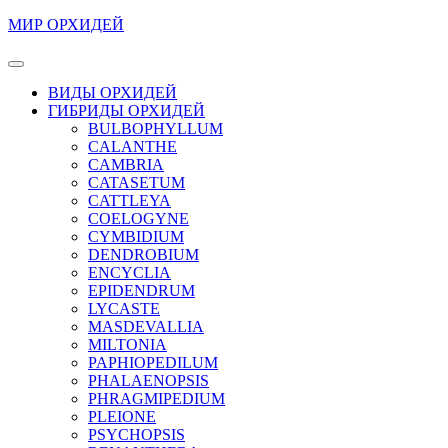
Перейти
МИР ОРХИДЕЙ
к
содержимому
Кнопка
Перейти
Открыть
ВИДЫ ОРХИДЕЙ
к
ГИБРИДЫ ОРХИДЕЙ
содержимому
BULBOPHYLLUM
CALANTHE
CAMBRIA
CATASETUM
CATTLEYA
COELOGYNE
CYMBIDIUM
DENDROBIUM
ENCYCLIA
EPIDENDRUM
LYCASTE
MASDEVALLIA
MILTONIA
PAPHIOPEDILUM
PHALAENOPSIS
PHRAGMIPEDIUM
PLEIONE
PSYCHOPSIS