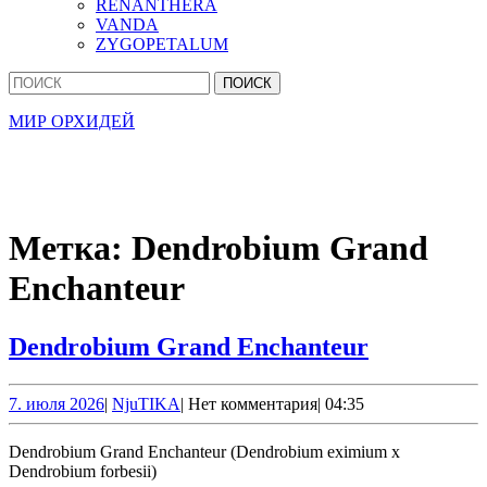
RENANTHERA
VANDA
ZYGOPETALUM
Кнопка
Найти:
Закрыть
МИР ОРХИДЕЙ
Метка:
Dendrobium Grand
Enchanteur
Dendrobi
Dendrobium Grand Enchanteur
Grand
Enchanteu
7.
NjuTIKA
7. июля 2026
|
NjuTIKA
|
Нет комментария
|
04:35
июля
2026
Dendrobium Grand Enchanteur (Dendrobium eximium x
Dendrobium forbesii)