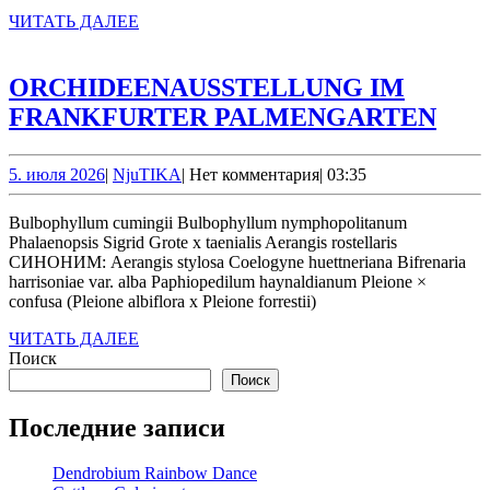
ЧИТАТЬ
ЧИТАТЬ ДАЛЕЕ
ДАЛЕЕ
ORCHIDEENAUSSTELLUNG IM
ORC
FRANKFURTER PALMENGARTEN
IM
FRA
5.
NjuTIKA
5. июля 2026
|
NjuTIKA
|
Нет комментария
|
03:35
июля
PA
2026
Bulbophyllum cumingii Bulbophyllum nymphopolitanum
Phalaenopsis Sigrid Grote x taenialis Aerangis rostellaris
СИНОНИМ: Aerangis stylosa Coelogyne huettneriana Bifrenaria
harrisoniae var. alba Paphiopedilum haynaldianum Pleione ×
confusa (Pleione albiflora x Pleione forrestii)
ЧИТАТЬ
ЧИТАТЬ ДАЛЕЕ
ДАЛЕЕ
Поиск
Поиск
Последние записи
Dendrobium Rainbow Dance