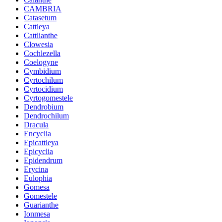
CAMBRIA
Catasetum
Cattleya
Cattlianthe
Clowesia
Cochlezella
Coelogyne
Cymbidium
Cyrtochilum
Cyrtocidium
Cyrtogomestele
Dendrobium
Dendrochilum
Dracula
Encyclia
Epicattleya
Epicyclia
Epidendrum
Erycina
Eulophia
Gomesa
Gomestele
Guarianthe
Ionmesa