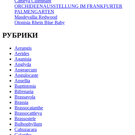
Cattleya Culminant
ORCHIDEENAUSSTELLUNG IM FRANKFURTER
PALMENGARTEN
Masdevallia Redwood
Otonisia Rhein Blue Baby
РУБРИКИ
Aerangis
Aerides
Aganisia
Anglyda
Angraecum
Angulocaste
Ansellia
Baptistonia
Bifrenaria
Brassavola
Brassia
Brassocatanthe
Brassocattleya
Brassostele
Bulbophyllum
Cahuzacara
Calanthe