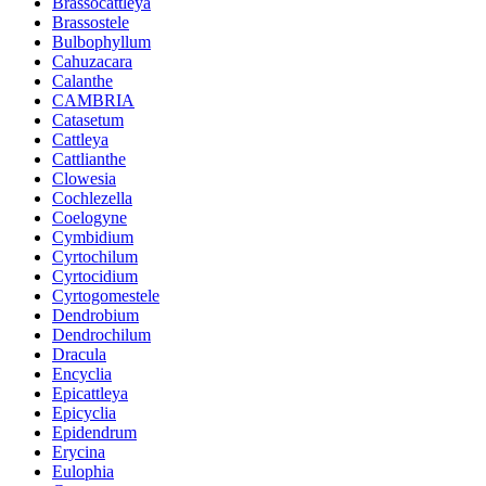
Brassocattleya
Brassostele
Bulbophyllum
Cahuzacara
Calanthe
CAMBRIA
Catasetum
Cattleya
Cattlianthe
Clowesia
Cochlezella
Coelogyne
Cymbidium
Cyrtochilum
Cyrtocidium
Cyrtogomestele
Dendrobium
Dendrochilum
Dracula
Encyclia
Epicattleya
Epicyclia
Epidendrum
Erycina
Eulophia