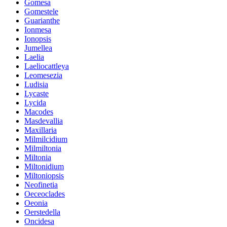
Gomesa
Gomestele
Guarianthe
Ionmesa
Ionopsis
Jumellea
Laelia
Laeliocattleya
Leomesezia
Ludisia
Lycaste
Lycida
Macodes
Masdevallia
Maxillaria
Milmilcidium
Milmiltonia
Miltonia
Miltonidium
Miltoniopsis
Neofinetia
Oeceoclades
Oeonia
Oerstedella
Oncidesa