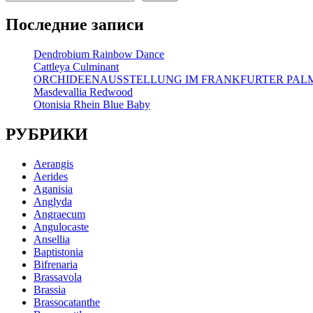
Последние записи
Dendrobium Rainbow Dance
Cattleya Culminant
ORCHIDEENAUSSTELLUNG IM FRANKFURTER PA
Masdevallia Redwood
Otonisia Rhein Blue Baby
РУБРИКИ
Aerangis
Aerides
Aganisia
Anglyda
Angraecum
Angulocaste
Ansellia
Baptistonia
Bifrenaria
Brassavola
Brassia
Brassocatanthe