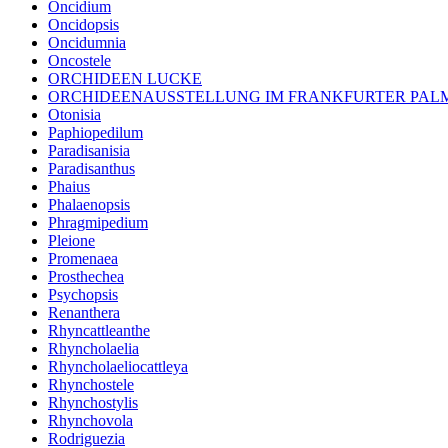
Oncidium
Oncidopsis
Oncidumnia
Oncostele
ORCHIDEEN LUCKE
ORCHIDEENAUSSTELLUNG IM FRANKFURTER PA
Otonisia
Paphiopedilum
Paradisanisia
Paradisanthus
Phaius
Phalaenopsis
Phragmipedium
Pleione
Promenaea
Prosthechea
Psychopsis
Renanthera
Rhyncattleanthe
Rhyncholaelia
Rhyncholaeliocattleya
Rhynchostele
Rhynchostylis
Rhynchovola
Rodriguezia