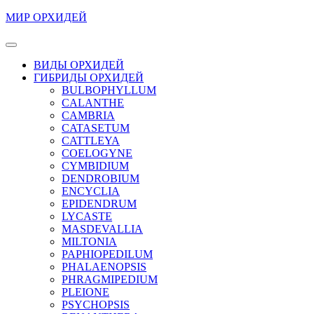
Перейти
МИР ОРХИДЕЙ
к
содержимому
Кнопка
Перейти
Открыть
ВИДЫ ОРХИДЕЙ
к
ГИБРИДЫ ОРХИДЕЙ
содержимому
BULBOPHYLLUM
CALANTHE
CAMBRIA
CATASETUM
CATTLEYA
COELOGYNE
CYMBIDIUM
DENDROBIUM
ENCYCLIA
EPIDENDRUM
LYCASTE
MASDEVALLIA
MILTONIA
PAPHIOPEDILUM
PHALAENOPSIS
PHRAGMIPEDIUM
PLEIONE
PSYCHOPSIS