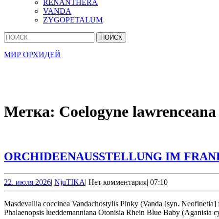
RENANTHERA
VANDA
ZYGOPETALUM
Кнопка
Найти:
Закрыть
МИР ОРХИДЕЙ
Метка:
Coelogyne lawrenceana
ORCHIDEENAUSSTELLUNG IM FRA
22.
NjuTIKA
22. июля 2026
|
NjuTIKA
|
Нет комментария
|
07:10
июля
2026
Masdevallia coccinea Vandachostylis Pinky (Vanda [syn. Neofinetia] falcata x Rhynchostylis gigantea) Guarianthe skinneri ‘Heiti Jacobs’ Pleione formosana & Pleione × confusa Dendrobium hercoglossum
Phalaenopsis lueddemanniana Otonisia Rhein Blue Baby (Aganisia cya