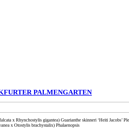
ORCHIDEE
NKFURTER PALMENGARTEN
IM
FRANKFU
PALMENG
nea x Otostylis brachystalix) Phalaenopsis