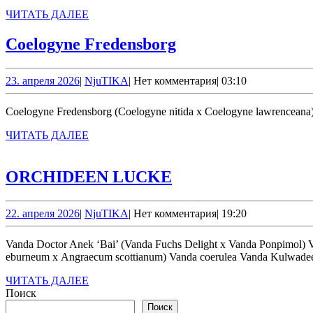
ЧИТАТЬ
ЧИТАТЬ ДАЛЕЕ
ДАЛЕЕ
Coelogyne Freden
Coelogyne Fredensborg
23.
NjuTIKA
23. апреля 2026
|
NjuTIKA
|
Нет комментария
|
03:10
апреля
2026
Coelogyne Fredensborg (Coelogyne nitida x Coelogyne lawrenceana
ЧИТАТЬ
ЧИТАТЬ ДАЛЕЕ
ДАЛЕЕ
ORCHIDEEN
ORCHIDEEN LUCKE
LUCKE
22.
NjuTIKA
22. апреля 2026
|
NjuTIKA
|
Нет комментария
|
19:20
апреля
2026
Vanda Doctor Anek ‘Bai’ (Vanda Fuchs Delight x Vanda Ponpimol) Vanda Cattleya intermedia var. albescens Cymbidium erythrostylum Cattleya purpurata Angraecum Longiscott (Angraecum
eburneum x Angraecum scottianum) Vanda coerulea Vanda Kulwadee
ЧИТАТЬ
ЧИТАТЬ ДАЛЕЕ
ДАЛЕЕ
Поиск
Поиск