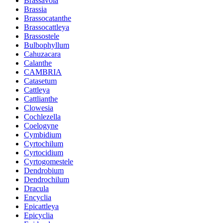
Brassavola
Brassia
Brassocatanthe
Brassocattleya
Brassostele
Bulbophyllum
Cahuzacara
Calanthe
CAMBRIA
Catasetum
Cattleya
Cattlianthe
Clowesia
Cochlezella
Coelogyne
Cymbidium
Cyrtochilum
Cyrtocidium
Cyrtogomestele
Dendrobium
Dendrochilum
Dracula
Encyclia
Epicattleya
Epicyclia