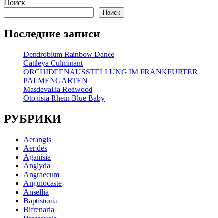
ДАЛЕЕ
Поиск
Поиск
Последние записи
Dendrobium Rainbow Dance
Cattleya Culminant
ORCHIDEENAUSSTELLUNG IM FRANKFURTER
PALMENGARTEN
Masdevallia Redwood
Otonisia Rhein Blue Baby
РУБРИКИ
Aerangis
Aerides
Aganisia
Anglyda
Angraecum
Angulocaste
Ansellia
Baptistonia
Bifrenaria