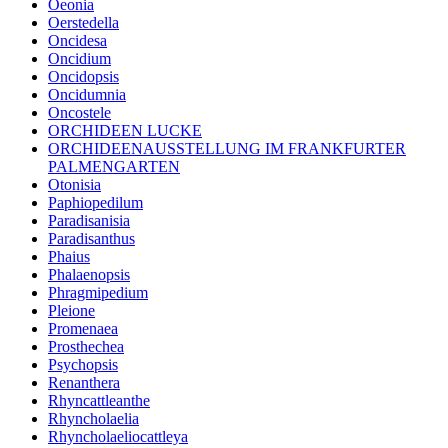
Oeonia
Oerstedella
Oncidesa
Oncidium
Oncidopsis
Oncidumnia
Oncostele
ORCHIDEEN LUCKE
ORCHIDEENAUSSTELLUNG IM FRANKFURTER
PALMENGARTEN
Otonisia
Paphiopedilum
Paradisanisia
Paradisanthus
Phaius
Phalaenopsis
Phragmipedium
Pleione
Promenaea
Prosthechea
Psychopsis
Renanthera
Rhyncattleanthe
Rhyncholaelia
Rhyncholaeliocattleya