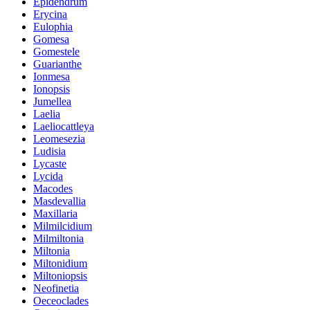
Epidendrum
Erycina
Eulophia
Gomesa
Gomestele
Guarianthe
Ionmesa
Ionopsis
Jumellea
Laelia
Laeliocattleya
Leomesezia
Ludisia
Lycaste
Lycida
Macodes
Masdevallia
Maxillaria
Milmilcidium
Milmiltonia
Miltonia
Miltonidium
Miltoniopsis
Neofinetia
Oeceoclades