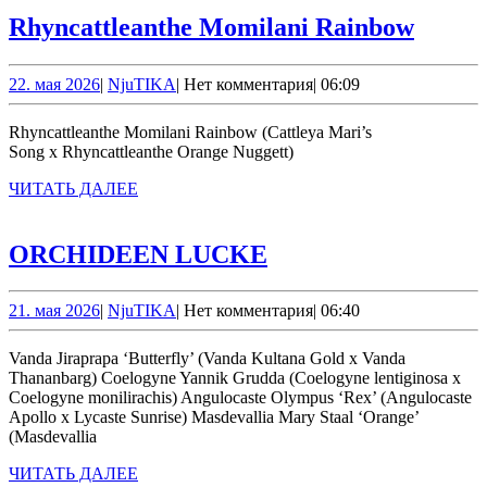
Rhynca
Rhyncattleanthe Momilani Rainbow
Momil
Rainb
22.
NjuTIKA
22. мая 2026
|
NjuTIKA
|
Нет комментария
|
06:09
мая
2026
Rhyncattleanthe Momilani Rainbow (Cattleya Mari’s
Song x Rhyncattleanthe Orange Nuggett)
ЧИТАТЬ
ЧИТАТЬ ДАЛЕЕ
ДАЛЕЕ
ORCHIDEEN
ORCHIDEEN LUCKE
LUCKE
21.
NjuTIKA
21. мая 2026
|
NjuTIKA
|
Нет комментария
|
06:40
мая
2026
Vanda Jiraprapa ‘Butterfly’ (Vanda Kultana Gold x Vanda
Thananbarg) Coelogyne Yannik Grudda (Coelogyne lentiginosa x
Coelogyne monilirachis) Angulocaste Olympus ‘Rex’ (Angulocaste
Apollo x Lycaste Sunrise) Masdevallia Mary Staal ‘Orange’
(Masdevallia
ЧИТАТЬ
ЧИТАТЬ ДАЛЕЕ