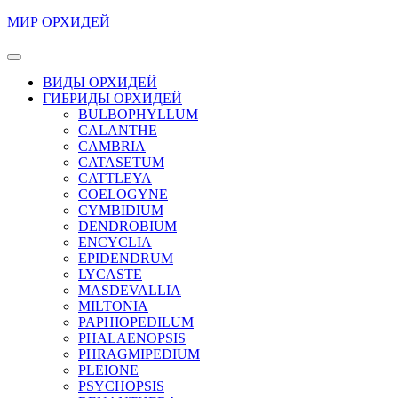
Перейти
МИР ОРХИДЕЙ
к
содержимому
Кнопка
Перейти
Открыть
ВИДЫ ОРХИДЕЙ
к
ГИБРИДЫ ОРХИДЕЙ
содержимому
BULBOPHYLLUM
CALANTHE
CAMBRIA
CATASETUM
CATTLEYA
COELOGYNE
CYMBIDIUM
DENDROBIUM
ENCYCLIA
EPIDENDRUM
LYCASTE
MASDEVALLIA
MILTONIA
PAPHIOPEDILUM
PHALAENOPSIS
PHRAGMIPEDIUM
PLEIONE
PSYCHOPSIS