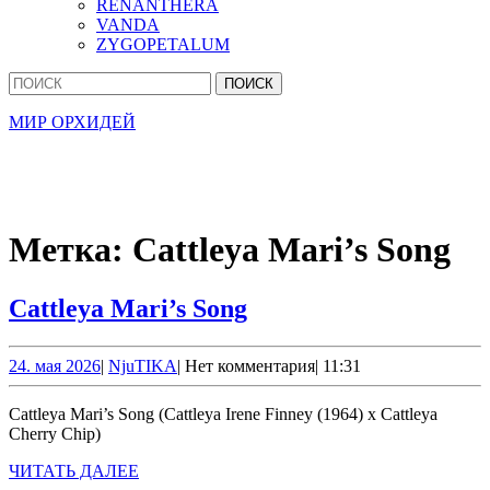
RENANTHERA
VANDA
ZYGOPETALUM
Кнопка
Найти:
Закрыть
МИР ОРХИДЕЙ
Метка:
Cattleya Mari’s Song
Cattleya
Cattleya Mari’s Song
Mari’s
Song
24.
NjuTIKA
24. мая 2026
|
NjuTIKA
|
Нет комментария
|
11:31
мая
2026
Cattleya Mari’s Song (Cattleya Irene Finney (1964) x Cattleya
Cherry Chip)
ЧИТАТЬ
ЧИТАТЬ ДАЛЕЕ
ДАЛЕЕ