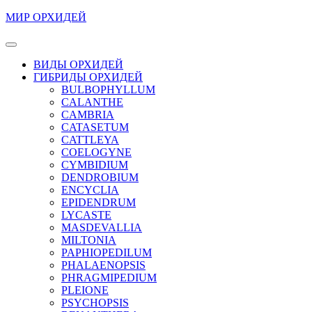
Перейти
МИР ОРХИДЕЙ
к
содержимому
Кнопка
Перейти
Открыть
ВИДЫ ОРХИДЕЙ
к
ГИБРИДЫ ОРХИДЕЙ
содержимому
BULBOPHYLLUM
CALANTHE
CAMBRIA
CATASETUM
CATTLEYA
COELOGYNE
CYMBIDIUM
DENDROBIUM
ENCYCLIA
EPIDENDRUM
LYCASTE
MASDEVALLIA
MILTONIA
PAPHIOPEDILUM
PHALAENOPSIS
PHRAGMIPEDIUM
PLEIONE
PSYCHOPSIS