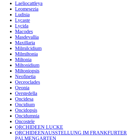
Laeliocattleya
Leomesezia
Ludisia
Lycaste
Lycida
Macodes
Masdevallia
Maxillaria
Milmilcidium
Milmiltonia
Miltonia
Miltonidium
Miltoniopsis
Neofinetia
Oeceoclades
Oeonia
Oerstedella
Oncidesa
Oncidium
Oncidopsis
Oncidumnia
Oncostele
ORCHIDEEN LUCKE
ORCHIDEENAUSSTELLUNG IM FRANKFURTER
PALMENGARTEN