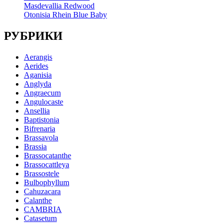
Masdevallia Redwood
Otonisia Rhein Blue Baby
РУБРИКИ
Aerangis
Aerides
Aganisia
Anglyda
Angraecum
Angulocaste
Ansellia
Baptistonia
Bifrenaria
Brassavola
Brassia
Brassocatanthe
Brassocattleya
Brassostele
Bulbophyllum
Cahuzacara
Calanthe
CAMBRIA
Catasetum