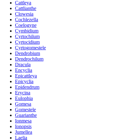
Cattleya
Cattlianthe
Clowesia
Cochlezella
Coelogyne
Cymbidium
Cyrtochilum
Cyrtocidium
Cyrtogomestele
Dendrobium
Dendrochilum
Dracula
Encyclia
Epicattleya
Epicyclia
Epidendrum
Erycina
Eulophia
Gomesa
Gomestele
Guarianthe
Ionmesa
Ionopsis
Jumellea
Laelia