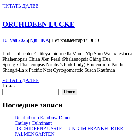
ЧИТАТЬ
ЧИТАТЬ ДАЛЕЕ
ДАЛЕЕ
ORCHIDEEN
ORCHIDEEN LUCKE
LUCKE
16.
NjuTIKA
16. мая 2026
|
NjuTIKA
|
Нет комментария
|
08:10
мая
2026
Ludisia discolor Cattleya intermedia Vanda Yip Sum Wah x testacea
Phalaenopsis Chian Xen Pearl (Phalaenopsis Ching Hua
Spring x Phalaenopsis Nobby’s Pink Lady) Epidendrum Pacific
Shangri-La x Pacific Nest Cyrtogomestele Susan Kaufman
ЧИТАТЬ
ЧИТАТЬ ДАЛЕЕ
ДАЛЕЕ
Поиск
Поиск
Последние записи
Dendrobium Rainbow Dance
Cattleya Culminant
ORCHIDEENAUSSTELLUNG IM FRANKFURTER
PALMENGARTEN