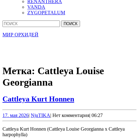
RENANTHERA
VANDA
ZYGOPETALUM
Кнопка
Найти:
Закрыть
МИР ОРХИДЕЙ
Метка:
Cattleya Louise
Georgianna
Cattleya
Cattleya Kurt Honnen
Kurt
Honnen
17.
NjuTIKA
17. мая 2026
|
NjuTIKA
|
Нет комментария
|
06:27
мая
2026
Cattleya Kurt Honnen (Cattleya Louise Georgianna x Cattleya
harpophylla)