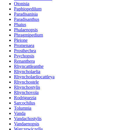
Otonisia
Paphiopedilum
Paradisanisia
Paradisanthus
Phaius
Phalaenopsis
Phragmipedium
Pleione
Promenaea
Prosthechea
Psychopsis
Renanthera
Rhyncattleanthe
Rhyncholaelia
Rhyncholaeliocattleya
Rhynchostele
Rhynchostylis
Rhynchovola
Rodriguezia
Sarcochilus
Tolumnia
Vanda
Vandachostylis
Vandaenopsis
Warczewiczella