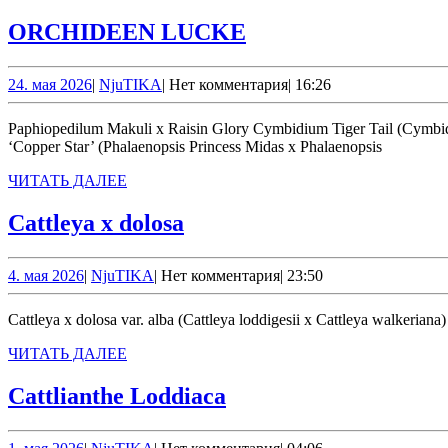
ORCHIDEEN
ORCHIDEEN LUCKE
LUCKE
24.
NjuTIKA
24. мая 2026
|
NjuTIKA
|
Нет комментария
|
16:26
мая
2026
Paphiopedilum Makuli х Raisin Glory Cymbidium Tiger Tail (Cymbidium tigrinum x Cymbidium Alexanderi) Oncidium Jimbo ‘Swarm’ (Oncidium Kilauea x Oncidium fuscatum) Phalaenopsis I-Hsin Salmon
‘Copper Star’ (Phalaenopsis Princess Midas x Phalaenopsis
ЧИТАТЬ
ЧИТАТЬ ДАЛЕЕ
ДАЛЕЕ
Cattleya
Cattleya x dolosa
x
dolosa
4.
NjuTIKA
4. мая 2026
|
NjuTIKA
|
Нет комментария
|
23:50
мая
2026
Cattleya x dolosa var. alba (Cattleya loddigesii x Cattleya walkeriana)
ЧИТАТЬ
ЧИТАТЬ ДАЛЕЕ
ДАЛЕЕ
Cattlianthe
Cattlianthe Loddiaca
Loddiaca
1.
NjuTIKA