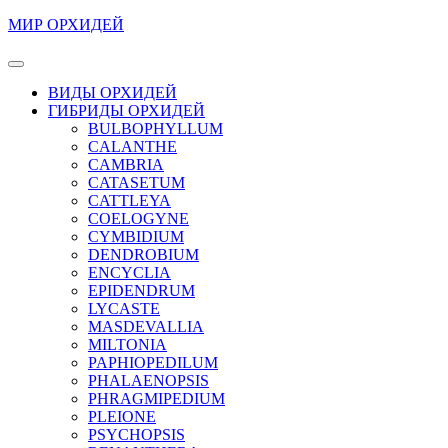
Перейти
МИР ОРХИДЕЙ
к
содержимому
Кнопка
Перейти
Открыть
ВИДЫ ОРХИДЕЙ
к
ГИБРИДЫ ОРХИДЕЙ
содержимому
BULBOPHYLLUM
CALANTHE
CAMBRIA
CATASETUM
CATTLEYA
COELOGYNE
CYMBIDIUM
DENDROBIUM
ENCYCLIA
EPIDENDRUM
LYCASTE
MASDEVALLIA
MILTONIA
PAPHIOPEDILUM
PHALAENOPSIS
PHRAGMIPEDIUM
PLEIONE
PSYCHOPSIS