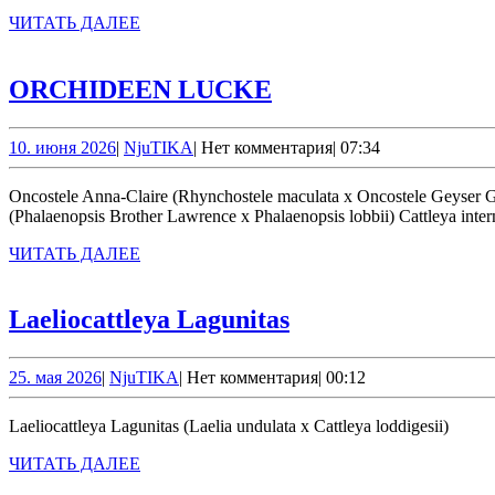
ЧИТАТЬ
ЧИТАТЬ ДАЛЕЕ
ДАЛЕЕ
ORCHIDEEN
ORCHIDEEN LUCKE
LUCKE
10.
NjuTIKA
10. июня 2026
|
NjuTIKA
|
Нет комментария
|
07:34
июня
2026
Oncostele Anna-Claire (Rhynchostele maculata x Oncostele Geyser Gold) Cattleya Hsinying Excell ‘Pink Kitty’ (Cattleya Excellescombe x Cattleya briegeri) Phalaenopsis Kung’s Lob-Lawrence ‘Peloric’
(Phalaenopsis Brother Lawrence x Phalaenopsis lobbii) Cattleya inter
ЧИТАТЬ
ЧИТАТЬ ДАЛЕЕ
ДАЛЕЕ
Laeliocattleya
Laeliocattleya Lagunitas
Lagunitas
25.
NjuTIKA
25. мая 2026
|
NjuTIKA
|
Нет комментария
|
00:12
мая
2026
Laeliocattleya Lagunitas (Laelia undulata x Cattleya loddigesii)
ЧИТАТЬ
ЧИТАТЬ ДАЛЕЕ
ДАЛЕЕ