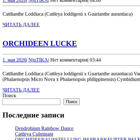
1. мая 2026
|
NjuTIKA
|
Нет комментария
|
04:06
мая
2026
Cattlianthe Loddiaca (Cattleya loddigesii x Guarianthe aurantiaca)
ЧИТАТЬ
ЧИТАТЬ ДАЛЕЕ
ДАЛЕЕ
ORCHIDEEN
ORCHIDEEN LUCKE
LUCKE
1.
NjuTIKA
1. мая 2026
|
NjuTIKA
|
Нет комментария
|
03:44
мая
2026
Cattlianthe Loddiaca (Cattleya loddigesii x Guarianthe aurantiaca) Vandachostylis Thai Sky ‘Blue Ocean’ (Vandachostylis Charlotte Oestreicher x Vandachostylis Tham Yuen Hae) Phalaenopsis Mini Mark
(Phalaenopsis Micro Nova x Phalaenopsis philippinensis) Cymbid
ЧИТАТЬ
ЧИТАТЬ ДАЛЕЕ
ДАЛЕЕ
Поиск
Поиск
Последние записи
Dendrobium Rainbow Dance
Cattleya Culminant
ORCHIDEENAUSSTELLUNG IM FRANKFURTER PA