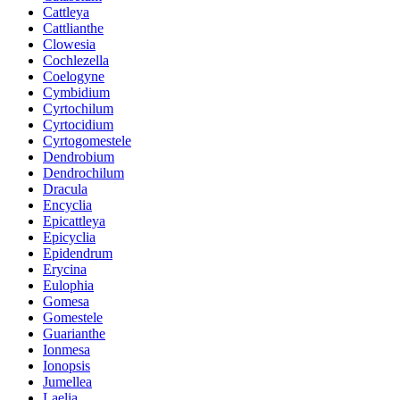
Cattleya
Cattlianthe
Clowesia
Cochlezella
Coelogyne
Cymbidium
Cyrtochilum
Cyrtocidium
Cyrtogomestele
Dendrobium
Dendrochilum
Dracula
Encyclia
Epicattleya
Epicyclia
Epidendrum
Erycina
Eulophia
Gomesa
Gomestele
Guarianthe
Ionmesa
Ionopsis
Jumellea
Laelia