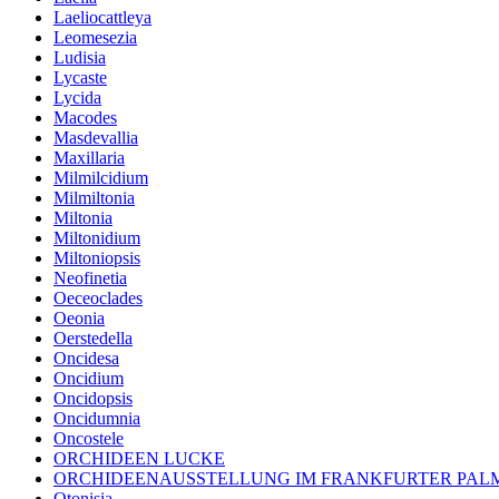
Laeliocattleya
Leomesezia
Ludisia
Lycaste
Lycida
Macodes
Masdevallia
Maxillaria
Milmilcidium
Milmiltonia
Miltonia
Miltonidium
Miltoniopsis
Neofinetia
Oeceoclades
Oeonia
Oerstedella
Oncidesa
Oncidium
Oncidopsis
Oncidumnia
Oncostele
ORCHIDEEN LUCKE
ORCHIDEENAUSSTELLUNG IM FRANKFURTER PA
Otonisia