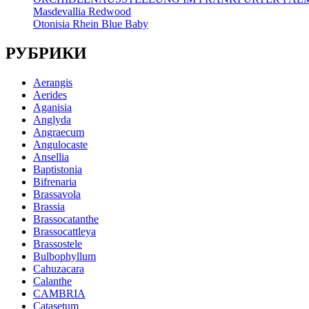
Masdevallia Redwood
Otonisia Rhein Blue Baby
РУБРИКИ
Aerangis
Aerides
Aganisia
Anglyda
Angraecum
Angulocaste
Ansellia
Baptistonia
Bifrenaria
Brassavola
Brassia
Brassocatanthe
Brassocattleya
Brassostele
Bulbophyllum
Cahuzacara
Calanthe
CAMBRIA
Catasetum