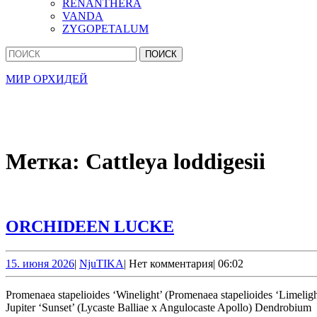
RENANTHERA
VANDA
ZYGOPETALUM
Кнопка
Найти:
Закрыть
МИР ОРХИДЕЙ
Метка:
Cattleya loddigesii
ORCHIDEEN
ORCHIDEEN LUCKE
LUCKE
15.
NjuTIKA
15. июня 2026
|
NjuTIKA
|
Нет комментария
|
06:02
июня
2026
Promenaea stapelioides ‘Winelight’ (Promenaea stapelioides ‘Limelight’ x Promenaea stapelioides) Epidendrum stamfordianum var. roseum Cattleya loddigesii var. alba Cattleya labiata var. rubra Angulocaste
Jupiter ‘Sunset’ (Lycaste Balliae x Angulocaste Apollo) Dendrobium