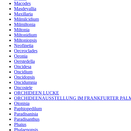
Macodes
Masdevallia
Maxillaria
Milmilcidium
Milmiltonia
Miltonia
Miltonidium
Miltoniopsis
Neofinetia
Oeceoclades
Oeonia
Oerstedella
Oncidesa
Oncidium
Oncidopsis
Oncidumnia
Oncostele
ORCHIDEEN LUCKE
ORCHIDEENAUSSTELLUNG IM FRANKFURTER PA
Otonisia
Paphiopedilum
Paradisanisia
Paradisanthus
Phaius
Phalaenopsis