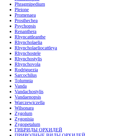
Phragmipedium
Pleione
Promenaea
Prosthechea
Psychopsis
Renanthera
Rhyncattleanthe
Rhyncholaelia
Rhyncholaeliocattleya
Rhynchostele
Rhynchostylis
Rhynchovola
Rodriguezia
Sarcochilus
Tolumnia
Vanda
Vandachostylis
Vandaenopsis
Warczewiczella
Wilsonara
Zygolum
Zygonisia
Zygopetalum
ГИБРИДЫ ОРХИДЕЙ
ПРИРОДНЫЕ ВИДЫ ОРХИДЕЙ