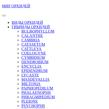
Перейти
МИР ОРХИДЕЙ
к
содержимому
Кнопка
Перейти
Открыть
ВИДЫ ОРХИДЕЙ
к
ГИБРИДЫ ОРХИДЕЙ
содержимому
BULBOPHYLLUM
CALANTHE
CAMBRIA
CATASETUM
CATTLEYA
COELOGYNE
CYMBIDIUM
DENDROBIUM
ENCYCLIA
EPIDENDRUM
LYCASTE
MASDEVALLIA
MILTONIA
PAPHIOPEDILUM
PHALAENOPSIS
PHRAGMIPEDIUM
PLEIONE
PSYCHOPSIS