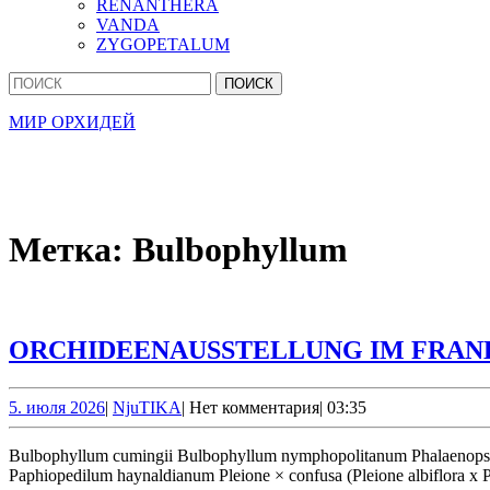
RENANTHERA
VANDA
ZYGOPETALUM
Кнопка
Найти:
Закрыть
МИР ОРХИДЕЙ
Метка:
Bulbophyllum
ORCHIDEENAUSSTELLUNG IM FRA
5.
NjuTIKA
5. июля 2026
|
NjuTIKA
|
Нет комментария
|
03:35
июля
2026
Bulbophyllum cumingii Bulbophyllum nymphopolitanum Phalaenopsis Sigrid Grote x taenialis Aerangis rostellaris СИНОНИМ: Aerangis stylosa Coelogyne huettneriana Bifrenaria harrisoniae var. alba
Paphiopedilum haynaldianum Pleione × confusa (Pleione albiflora x Pl