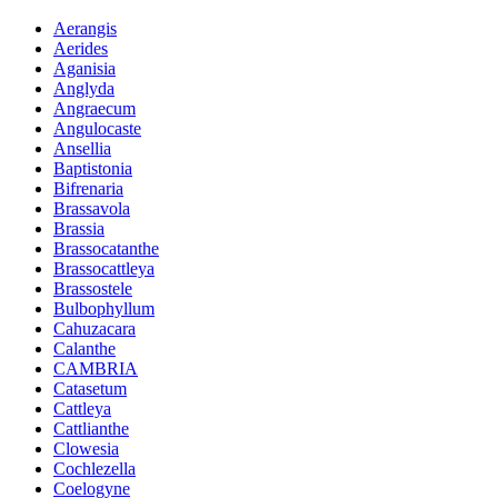
Aerangis
Aerides
Aganisia
Anglyda
Angraecum
Angulocaste
Ansellia
Baptistonia
Bifrenaria
Brassavola
Brassia
Brassocatanthe
Brassocattleya
Brassostele
Bulbophyllum
Cahuzacara
Calanthe
CAMBRIA
Catasetum
Cattleya
Cattlianthe
Clowesia
Cochlezella
Coelogyne