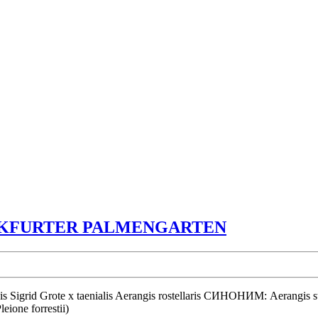
ORCHIDEE
NKFURTER PALMENGARTEN
IM
FRANKFU
PALMENG
eione forrestii)