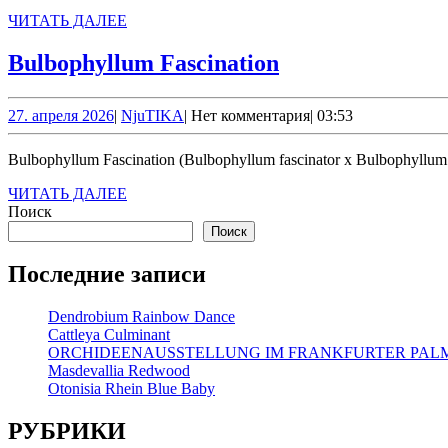
ЧИТАТЬ
ЧИТАТЬ ДАЛЕЕ
ДАЛЕЕ
Bulbophyllum
Bulbophyllum Fascination
Fascination
27.
NjuTIKA
27. апреля 2026
|
NjuTIKA
|
Нет комментария
|
03:53
апреля
2026
Bulbophyllum Fascination (Bulbophyllum fascinator x Bulbophyllu
ЧИТАТЬ
ЧИТАТЬ ДАЛЕЕ
ДАЛЕЕ
Поиск
Поиск
Последние записи
Dendrobium Rainbow Dance
Cattleya Culminant
ORCHIDEENAUSSTELLUNG IM FRANKFURTER PA
Masdevallia Redwood
Otonisia Rhein Blue Baby
РУБРИКИ