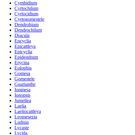
Cymbidium
Cyrtochilum
Cyrtocidium
Cyrtogomestele
Dendrobium
Dendrochilum
Dracula
Encyclia
Epicattleya
Epicyclia
Epidendrum
Erycina
Eulophia
Gomesa
Gomestele
Guarianthe
Ionmesa
Ionopsis
Jumellea
Laelia
Laeliocattleya
Leomesezia
Ludisia
Lycaste
Lycida