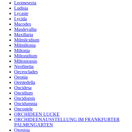
Leomesezia
Ludisia
Lycaste
Lycida
Macodes
Masdevallia
Maxillaria
Milmilcidium
Milmiltonia
Miltonia
Miltonidium
Miltoniopsis
Neofinetia
Oeceoclades
Oeonia
Oerstedella
Oncidesa
Oncidium
Oncidopsis
Oncidumnia
Oncostele
ORCHIDEEN LUCKE
ORCHIDEENAUSSTELLUNG IM FRANKFURTER
PALMENGARTEN
Otonisia