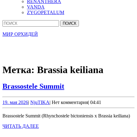
RENANTHERA
VANDA
ZYGOPETALUM
Кнопка
Найти:
Закрыть
МИР ОРХИДЕЙ
Метка:
Brassia keiliana
Brassostele
Brassostele Summit
Summit
19.
NjuTIKA
19. мая 2026
|
NjuTIKA
|
Нет комментария
|
04:41
мая
2026
Brassostele Summit (Rhynchostele bictoniensis x Brassia keiliana)
ЧИТАТЬ
ЧИТАТЬ ДАЛЕЕ
ДАЛЕЕ