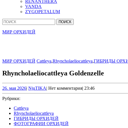
RENANTHERA
VANDA
ZYGOPETALUM
Кнопка
Найти:
Закрыть
МИР ОРХИДЕЙ
МИР ОРХИДЕЙ
Cattleya
,
Rhyncholaeliocattleya
,
ГИБРИДЫ ОРХ
Rhyncholaeliocattleya Goldenzelle
26.
NjuTIKA
26. мая 2026
|
NjuTIKA
|
Нет комментария
|
23:46
мая
2026
Рубрики:
Cattleya
Rhyncholaeliocattleya
ГИБРИДЫ ОРХИДЕЙ
ФОТОГРАФИИ ОРХИДЕЙ