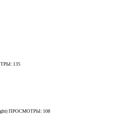
ceps
tlianthe
lly
er
ОТРЫ: 135
 Delight) ПРОСМОТРЫ: 108