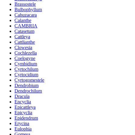
Brassostele
Bulbophyllum
Cahuzacara
Calanthe
CAMBRIA
Catasetum
Cattleya
Cattlianthe
Clowesia
Cochlezella
Coelogyne
Cymbidium
Cyrtochilum
Cyrtocidium
Cyrtogomestele
Dendrobium
Dendrochilum
Dracula
Encyclia
Epicattleya
Epicyclia
Epidendrum
Erycina
Eulophia
Gomesa