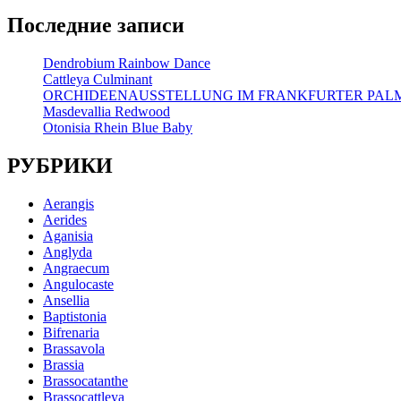
Последние записи
Dendrobium Rainbow Dance
Cattleya Culminant
ORCHIDEENAUSSTELLUNG IM FRANKFURTER PA
Masdevallia Redwood
Otonisia Rhein Blue Baby
РУБРИКИ
Aerangis
Aerides
Aganisia
Anglyda
Angraecum
Angulocaste
Ansellia
Baptistonia
Bifrenaria
Brassavola
Brassia
Brassocatanthe
Brassocattleya