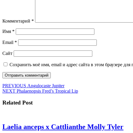
Комментарий
*
Имя
*
Email
*
Сайт
Сохранить моё имя, email и адрес сайта в этом браузере д
Навигация
Предыдущая
PREVIOUS
Angulocaste Jupiter
Следующая
запись:
NEXT
Phalaenopsis Fred’s Tropical Lip
по
запись:
записям
Related Post
Lae
Laelia anceps x Cattlianthe Molly Tyler