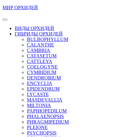
Перейти
МИР ОРХИДЕЙ
к
содержимому
Кнопка
Перейти
Открыть
ВИДЫ ОРХИДЕЙ
к
ГИБРИДЫ ОРХИДЕЙ
содержимому
BULBOPHYLLUM
CALANTHE
CAMBRIA
CATASETUM
CATTLEYA
COELOGYNE
CYMBIDIUM
DENDROBIUM
ENCYCLIA
EPIDENDRUM
LYCASTE
MASDEVALLIA
MILTONIA
PAPHIOPEDILUM
PHALAENOPSIS
PHRAGMIPEDIUM
PLEIONE
PSYCHOPSIS