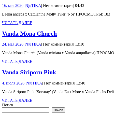
an
16.
NjuTIKA
16. мая 2026
|
NjuTIKA
|
Нет комментария
|
04:43
x
мая
Cat
Laelia anceps x Cattlianthe Molly Tyler ‘Noi’ ПРОСМОТРЫ: 183
2026
Mo
ЧИТАТЬ
ЧИТАТЬ ДАЛЕЕ
ДАЛЕЕ
Tyl
Vanda
Vanda Mona Church
Mona
24.
NjuTIKA
24. мая 2026
|
NjuTIKA
|
Нет комментария
|
13:10
Church
мая
Vanda Mona Church (Vanda miniata x Vanda ampullacea) ПРОСМ
2026
ЧИТАТЬ
ЧИТАТЬ ДАЛЕЕ
ДАЛЕЕ
Vanda
Vanda Siriporn Pink
Siriporn
4.
NjuTIKA
4. июля 2026
|
NjuTIKA
|
Нет комментария
|
12:40
Pink
июля
Vanda Siriporn Pink ‘Sorsuay’ (Vanda East More x Vanda Fuchs
2026
ЧИТАТЬ
ЧИТАТЬ ДАЛЕЕ
ДАЛЕЕ
Поиск
Поиск