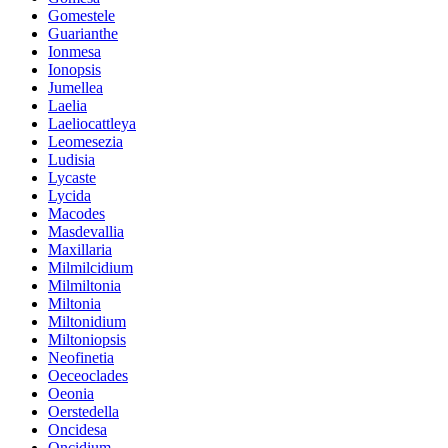
Gomestele
Guarianthe
Ionmesa
Ionopsis
Jumellea
Laelia
Laeliocattleya
Leomesezia
Ludisia
Lycaste
Lycida
Macodes
Masdevallia
Maxillaria
Milmilcidium
Milmiltonia
Miltonia
Miltonidium
Miltoniopsis
Neofinetia
Oeceoclades
Oeonia
Oerstedella
Oncidesa
Oncidium