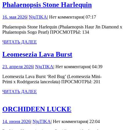
Phalaenopsis
Phalaenopsis Stone Harlequin
Stone
16.
NjuTIKA
16. мая 2026
|
NjuTIKA
|
Нет комментария
|
07:17
Harlequin
мая
Phalaenopsis Stone Harlequin (Phalaenopsis Haur Jin Diamond x
2026
Phalaenopsis Sogo Pearl) ПРОСМОТРЫ: 134
ЧИТАТЬ
ЧИТАТЬ ДАЛЕЕ
ДАЛЕЕ
Leomesezia
Leomesezia Lava Burst
Lava
23.
NjuTIKA
23. апреля 2026
|
NjuTIKA
|
Нет комментария
|
04:39
Burst
апреля
Leomesezia Lava Burst ‘Red Bug’ (Leomesezia Mini-
2026
Primi x Rodriguezia lanceolata) ПРОСМОТРЫ: 201
ЧИТАТЬ
ЧИТАТЬ ДАЛЕЕ
ДАЛЕЕ
ORCHIDEEN
ORCHIDEEN LUCKE
LUCKE
14.
NjuTIKA
14. июня 2026
|
NjuTIKA
|
Нет комментария
|
22:04
июня