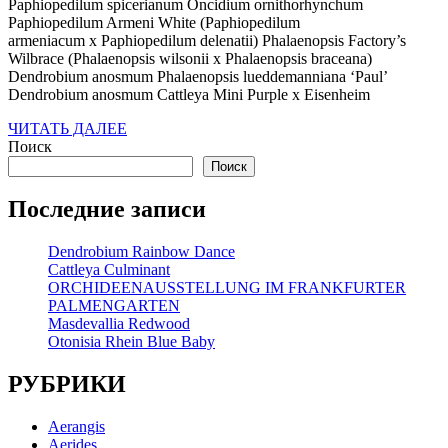
Paphiopedilum spicerianum Oncidium ornithorhynchum
2026
Paphiopedilum Armeni White (Paphiopedilum
armeniacum x Paphiopedilum delenatii) Phalaenopsis Factory’s
Wilbrace (Phalaenopsis wilsonii x Phalaenopsis braceana)
Dendrobium anosmum Phalaenopsis lueddemanniana ‘Paul’
Dendrobium anosmum Cattleya Mini Purple x Eisenheim
ЧИТАТЬ
ЧИТАТЬ ДАЛЕЕ
ДАЛЕЕ
Поиск
Поиск
Последние записи
Dendrobium Rainbow Dance
Cattleya Culminant
ORCHIDEENAUSSTELLUNG IM FRANKFURTER
PALMENGARTEN
Masdevallia Redwood
Otonisia Rhein Blue Baby
РУБРИКИ
Aerangis
Aerides