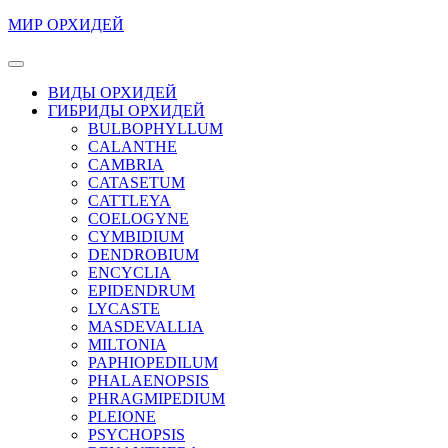
Перейти
МИР ОРХИДЕЙ
к
содержимому
Кнопка
Перейти
Открыть
ВИДЫ ОРХИДЕЙ
к
ГИБРИДЫ ОРХИДЕЙ
содержимому
BULBOPHYLLUM
CALANTHE
CAMBRIA
CATASETUM
CATTLEYA
COELOGYNE
CYMBIDIUM
DENDROBIUM
ENCYCLIA
EPIDENDRUM
LYCASTE
MASDEVALLIA
MILTONIA
PAPHIOPEDILUM
PHALAENOPSIS
PHRAGMIPEDIUM
PLEIONE
PSYCHOPSIS