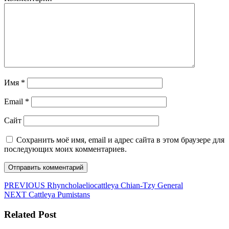
Имя
*
Email
*
Сайт
Сохранить моё имя, email и адрес сайта в этом браузере для
последующих моих комментариев.
Навигация
Предыдущая
PREVIOUS
Rhyncholaeliocattleya Chian-Tzy General
Следующая
запись:
NEXT
Cattleya Pumistans
по
запись:
записям
Related Post