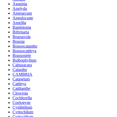
Aganisia
Anglyda
Angraecum
Angulocaste
Ansellia
Baptistonia
Bifrenaria
Brassavola
Brassia
Brassocatanthe
Brassocattleya
Brassostele
Bulbophyllum
Cahuzacara
Calanthe
CAMBRIA
Catasetum
Cattleya
Cattlianthe
Clowesia
Cochlezella
Coelogyne
Cymbidium
Cyrtochilum
Cyrtocidium