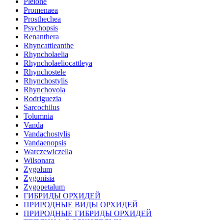
Pleione
Promenaea
Prosthechea
Psychopsis
Renanthera
Rhyncattleanthe
Rhyncholaelia
Rhyncholaeliocattleya
Rhynchostele
Rhynchostylis
Rhynchovola
Rodriguezia
Sarcochilus
Tolumnia
Vanda
Vandachostylis
Vandaenopsis
Warczewiczella
Wilsonara
Zygolum
Zygonisia
Zygopetalum
ГИБРИДЫ ОРХИДЕЙ
ПРИРОДНЫЕ ВИДЫ ОРХИДЕЙ
ПРИРОДНЫЕ ГИБРИДЫ ОРХИДЕЙ