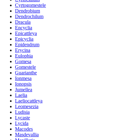
Cyrtogomestele
Dendrobium
Dendrochilum
Dracula
Encyclia
Epicattleya
Epicyclia
Epidendrum
Erycina
Eulophia
Gomesa
Gomestele
Guarianthe
Ionmesa
Ionopsis
Jumellea
Laelia
Laeliocattleya
Leomesezia
Ludisia
Lycaste
Lycida
Macodes
Masdevallia