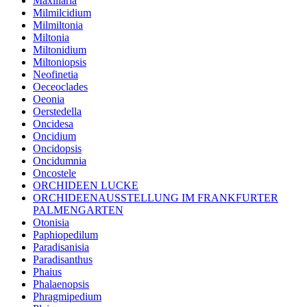
Maxillaria
Milmilcidium
Milmiltonia
Miltonia
Miltonidium
Miltoniopsis
Neofinetia
Oeceoclades
Oeonia
Oerstedella
Oncidesa
Oncidium
Oncidopsis
Oncidumnia
Oncostele
ORCHIDEEN LUCKE
ORCHIDEENAUSSTELLUNG IM FRANKFURTER
PALMENGARTEN
Otonisia
Paphiopedilum
Paradisanisia
Paradisanthus
Phaius
Phalaenopsis
Phragmipedium