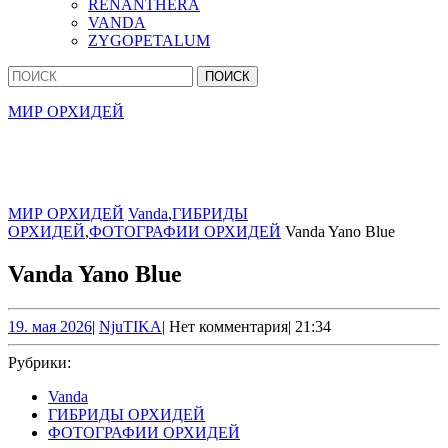
RENANTHERA
VANDA
ZYGOPETALUM
Кнопка
Найти:
Закрыть
МИР ОРХИДЕЙ
МИР ОРХИДЕЙ
Vanda
,
ГИБРИДЫ
ОРХИДЕЙ
,
ФОТОГРАФИИ ОРХИДЕЙ
Vanda Yano Blue
Vanda Yano Blue
19.
NjuTIKA
19. мая 2026
|
NjuTIKA
|
Нет комментария
|
21:34
мая
2026
Рубрики:
Vanda
ГИБРИДЫ ОРХИДЕЙ
ФОТОГРАФИИ ОРХИДЕЙ