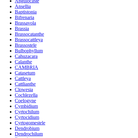
Angulocaste
Ansellia
Baptistonia
Bifrenaria
Brassavola
Brassia
Brassocatanthe
Brassocattleya
Brassostele
Bulbophyllum
Cahuzacara
Calanthe
CAMBRIA
Catasetum
Cattleya
Cattlianthe
Clowesia
Cochlezella
Coelogyne
Cymbidium
Cyrtochilum
Cyrtocidium
Cyrtogomestele
Dendrobium
Dendrochilum