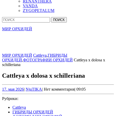
RENANTHERA
VANDA
ZYGOPETALUM
Кнопка
Найти:
Закрыть
МИР ОРХИДЕЙ
МИР ОРХИДЕЙ
Cattleya
,
ГИБРИДЫ
ОРХИДЕЙ
,
ФОТОГРАФИИ ОРХИДЕЙ
Cattleya x dolosa x
schilleriana
Cattleya x dolosa x schilleriana
17.
NjuTIKA
17. мая 2026
|
NjuTIKA
|
Нет комментария
|
09:05
мая
2026
Рубрики:
Cattleya
ГИБРИДЫ ОРХИДЕЙ