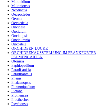
Miltonidium
Miltoniopsis
Neofinetia
Oeceoclades
Oeonia
Oerstedella
Oncidesa
Oncidium
Oncidopsis
Oncidumnia
Oncostele
ORCHIDEEN LUCKE
ORCHIDEENAUSSTELLUNG IM FRANKFURTER
PALMENGARTEN
Otonisia
Paphiopedilum
Paradisanisia
Paradisanthus
Phaius
Phalaenopsis
Phragmipedium
Pleione
Promenaea
Prosthechea
Psychopsis