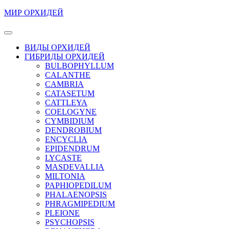
Перейти
МИР ОРХИДЕЙ
к
содержимому
Кнопка
Перейти
Открыть
ВИДЫ ОРХИДЕЙ
к
ГИБРИДЫ ОРХИДЕЙ
содержимому
BULBOPHYLLUM
CALANTHE
CAMBRIA
CATASETUM
CATTLEYA
COELOGYNE
CYMBIDIUM
DENDROBIUM
ENCYCLIA
EPIDENDRUM
LYCASTE
MASDEVALLIA
MILTONIA
PAPHIOPEDILUM
PHALAENOPSIS
PHRAGMIPEDIUM
PLEIONE
PSYCHOPSIS