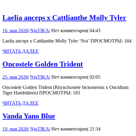
Lae
Laelia anceps x Cattlianthe Molly Tyler
an
16.
NjuTIKA
16. мая 2026
|
NjuTIKA
|
Нет комментария
|
04:43
x
мая
Cat
Laelia anceps x Cattlianthe Molly Tyler ‘Noi’ ПРОСМОТРЫ: 184
2026
Mo
ЧИТАТЬ
ЧИТАТЬ ДАЛЕЕ
ДАЛЕЕ
Tyl
Oncostele
Oncostele Golden Trident
Golden
25.
NjuTIKA
25. мая 2026
|
NjuTIKA
|
Нет комментария
|
02:05
Trident
мая
Oncostele Golden Trident (Rhynchostele bictoniensis x Oncidium
2026
Tiger Hambühren) ПРОСМОТРЫ: 183
ЧИТАТЬ
ЧИТАТЬ ДАЛЕЕ
ДАЛЕЕ
Vanda
Vanda Yano Blue
Yano
19.
NjuTIKA
19. мая 2026
|
NjuTIKA
|
Нет комментария
|
21:34
Blue
мая