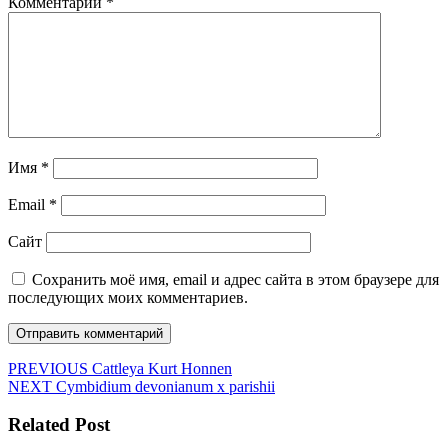
Комментарий
*
Имя
*
Email
*
Сайт
Сохранить моё имя, email и адрес сайта в этом браузере для
последующих моих комментариев.
Навигация
Предыдущая
PREVIOUS
Cattleya Kurt Honnen
Следующая
запись:
NEXT
Cymbidium devonianum x parishii
по
запись:
записям
Related Post