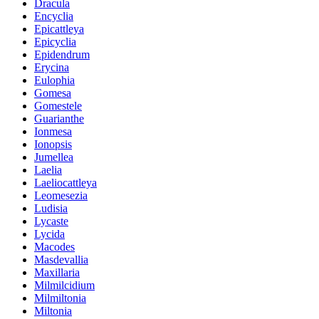
Dracula
Encyclia
Epicattleya
Epicyclia
Epidendrum
Erycina
Eulophia
Gomesa
Gomestele
Guarianthe
Ionmesa
Ionopsis
Jumellea
Laelia
Laeliocattleya
Leomesezia
Ludisia
Lycaste
Lycida
Macodes
Masdevallia
Maxillaria
Milmilcidium
Milmiltonia
Miltonia