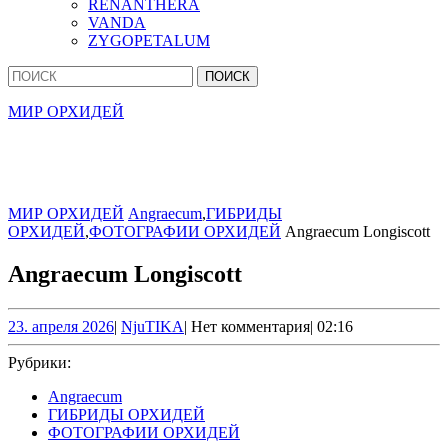
RENANTHERA
VANDA
ZYGOPETALUM
Кнопка
Найти:
Закрыть
МИР ОРХИДЕЙ
МИР ОРХИДЕЙ
Angraecum
,
ГИБРИДЫ
ОРХИДЕЙ
,
ФОТОГРАФИИ ОРХИДЕЙ
Angraecum Longiscott
Angraecum Longiscott
23.
NjuTIKA
23. апреля 2026
|
NjuTIKA
|
Нет комментария
|
02:16
апреля
2026
Рубрики:
Angraecum
ГИБРИДЫ ОРХИДЕЙ
ФОТОГРАФИИ ОРХИДЕЙ