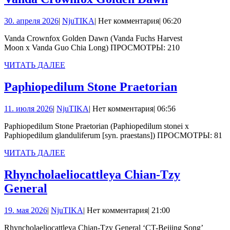
Crownfox
30.
NjuTIKA
30. апреля 2026
|
NjuTIKA
|
Нет комментария
|
06:20
Golden
апреля
Dawn
Vanda Crownfox Golden Dawn (Vanda Fuchs Harvest
2026
Moon x Vanda Guo Chia Long) ПРОСМОТРЫ: 210
ЧИТАТЬ
ЧИТАТЬ ДАЛЕЕ
ДАЛЕЕ
Paphiope
Paphiopedilum Stone Praetorian
Stone
11.
NjuTIKA
11. июля 2026
|
NjuTIKA
|
Нет комментария
|
06:56
Praetoria
июля
Paphiopedilum Stone Praetorian (Paphiopedilum stonei x
2026
Paphiopedilum glanduliferum [syn. praestans]) ПРОСМОТРЫ: 81
ЧИТАТЬ
ЧИТАТЬ ДАЛЕЕ
ДАЛЕЕ
Rhyncholaeliocattleya Chian-Tzy
Rhyncholaeliocattleya
General
Chian-
19.
NjuTIKA
19. мая 2026
|
NjuTIKA
|
Нет комментария
|
21:00
Tzy
мая
General
Rhyncholaeliocattleya Chian-Tzy General ‘CT-Beijing Song’
2026