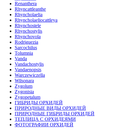
Renanthera
Rhyncattleanthe
Rhyncholaelia
Rhyncholaeliocattleya
Rhynchostele
Rhynchostylis
Rhynchovola
Rodriguezia
Sarcochilus
Tolumnia
Vanda
Vandachostylis
Vandaenopsis
Warczewiczella
Wilsonara
Zygolum
Zygonisia
Zygopetalum
ГИБРИДЫ ОРХИДЕЙ
ПРИРОДНЫЕ ВИДЫ ОРХИДЕЙ
ПРИРОДНЫЕ ГИБРИДЫ ОРХИДЕЙ
ТЕПЛИЦА С ОРХИДЕЯМИ
ФОТОГРАФИИ ОРХИДЕЙ