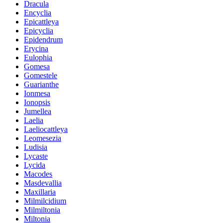
Dracula
Encyclia
Epicattleya
Epicyclia
Epidendrum
Erycina
Eulophia
Gomesa
Gomestele
Guarianthe
Ionmesa
Ionopsis
Jumellea
Laelia
Laeliocattleya
Leomesezia
Ludisia
Lycaste
Lycida
Macodes
Masdevallia
Maxillaria
Milmilcidium
Milmiltonia
Miltonia