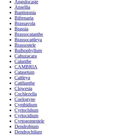
Angulocaste
Ansellia
Baptistonia
Bifrenaria
Brassavola
Brassia
Brassocatanthe
Brassocattleya
Brassostele
Bulbophyllum
Cahuzacara
Calanthe
CAMBRIA
Catasetum
Cattleya
Cattlianthe
Clowesia
Cochlezella
Coelogyne
Cymbidium
Cyrtochilum
Cyrtocidium
Cyrtogomestele
Dendrobium
Dendrochilum