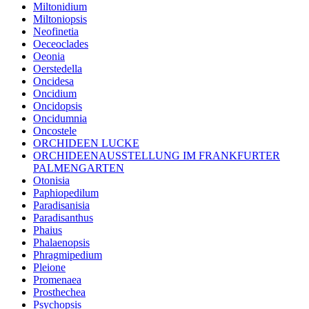
Miltonidium
Miltoniopsis
Neofinetia
Oeceoclades
Oeonia
Oerstedella
Oncidesa
Oncidium
Oncidopsis
Oncidumnia
Oncostele
ORCHIDEEN LUCKE
ORCHIDEENAUSSTELLUNG IM FRANKFURTER
PALMENGARTEN
Otonisia
Paphiopedilum
Paradisanisia
Paradisanthus
Phaius
Phalaenopsis
Phragmipedium
Pleione
Promenaea
Prosthechea
Psychopsis