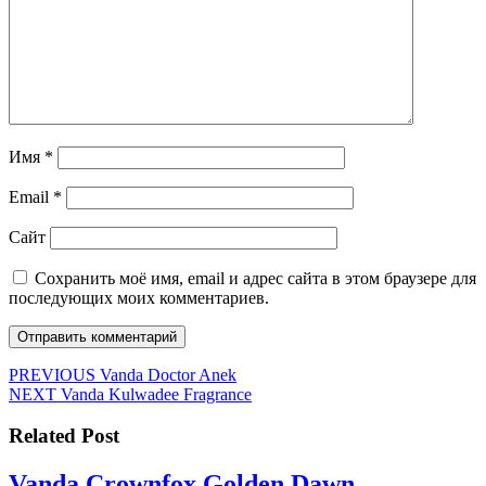
Имя
*
Email
*
Сайт
Сохранить моё имя, email и адрес сайта в этом браузере для
последующих моих комментариев.
Навигация
Предыдущая
PREVIOUS
Vanda Doctor Anek
Следующая
запись:
NEXT
Vanda Kulwadee Fragrance
по
запись:
записям
Related Post
Vanda
Vanda Crownfox Golden Dawn