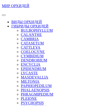
Перейти
МИР ОРХИДЕЙ
к
содержимому
Кнопка
Перейти
Открыть
ВИДЫ ОРХИДЕЙ
к
ГИБРИДЫ ОРХИДЕЙ
содержимому
BULBOPHYLLUM
CALANTHE
CAMBRIA
CATASETUM
CATTLEYA
COELOGYNE
CYMBIDIUM
DENDROBIUM
ENCYCLIA
EPIDENDRUM
LYCASTE
MASDEVALLIA
MILTONIA
PAPHIOPEDILUM
PHALAENOPSIS
PHRAGMIPEDIUM
PLEIONE
PSYCHOPSIS