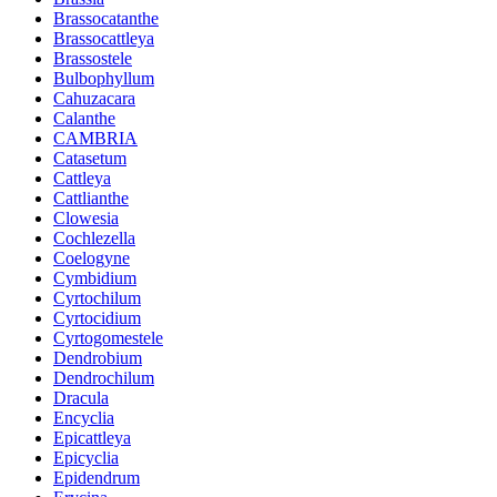
Brassocatanthe
Brassocattleya
Brassostele
Bulbophyllum
Cahuzacara
Calanthe
CAMBRIA
Catasetum
Cattleya
Cattlianthe
Clowesia
Cochlezella
Coelogyne
Cymbidium
Cyrtochilum
Cyrtocidium
Cyrtogomestele
Dendrobium
Dendrochilum
Dracula
Encyclia
Epicattleya
Epicyclia
Epidendrum