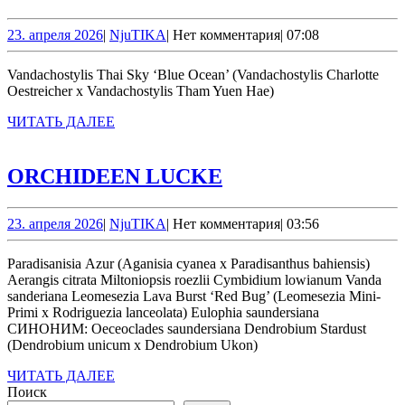
Thai
Sky
23.
NjuTIKA
23. апреля 2026
|
NjuTIKA
|
Нет комментария
|
07:08
апреля
2026
Vandachostylis Thai Sky ‘Blue Ocean’ (Vandachostylis Charlotte
Oestreicher x Vandachostylis Tham Yuen Hae)
ЧИТАТЬ
ЧИТАТЬ ДАЛЕЕ
ДАЛЕЕ
ORCHIDEEN
ORCHIDEEN LUCKE
LUCKE
23.
NjuTIKA
23. апреля 2026
|
NjuTIKA
|
Нет комментария
|
03:56
апреля
2026
Paradisanisia Azur (Aganisia cyanea x Paradisanthus bahiensis)
Aerangis citrata Miltoniopsis roezlii Cymbidium lowianum Vanda
sanderiana Leomesezia Lava Burst ‘Red Bug’ (Leomesezia Mini-
Primi x Rodriguezia lanceolata) Eulophia saundersiana
СИНОНИМ: Oeceoclades saundersiana Dendrobium Stardust
(Dendrobium unicum x Dendrobium Ukon)
ЧИТАТЬ
ЧИТАТЬ ДАЛЕЕ
ДАЛЕЕ
Поиск