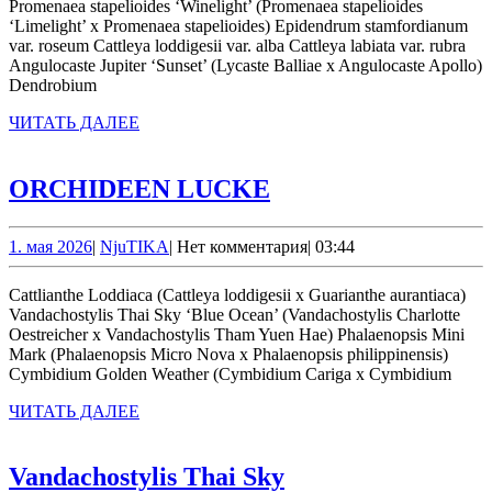
Promenaea stapelioides ‘Winelight’ (Promenaea stapelioides
‘Limelight’ x Promenaea stapelioides) Epidendrum stamfordianum
var. roseum Cattleya loddigesii var. alba Cattleya labiata var. rubra
Angulocaste Jupiter ‘Sunset’ (Lycaste Balliae x Angulocaste Apollo)
Dendrobium
ЧИТАТЬ
ЧИТАТЬ ДАЛЕЕ
ДАЛЕЕ
ORCHIDEEN
ORCHIDEEN LUCKE
LUCKE
1.
NjuTIKA
1. мая 2026
|
NjuTIKA
|
Нет комментария
|
03:44
мая
2026
Cattlianthe Loddiaca (Cattleya loddigesii x Guarianthe aurantiaca)
Vandachostylis Thai Sky ‘Blue Ocean’ (Vandachostylis Charlotte
Oestreicher x Vandachostylis Tham Yuen Hae) Phalaenopsis Mini
Mark (Phalaenopsis Micro Nova x Phalaenopsis philippinensis)
Cymbidium Golden Weather (Cymbidium Cariga x Cymbidium
ЧИТАТЬ
ЧИТАТЬ ДАЛЕЕ
ДАЛЕЕ
Vandachostylis
Vandachostylis Thai Sky