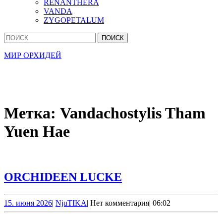
RENANTHERA
VANDA
ZYGOPETALUM
Кнопка
Найти:
Закрыть
МИР ОРХИДЕЙ
Метка:
Vandachostylis Tham
Yuen Hae
ORCHIDEEN
ORCHIDEEN LUCKE
LUCKE
15.
NjuTIKA
15. июня 2026
|
NjuTIKA
|
Нет комментария
|
06:02
июня
2026