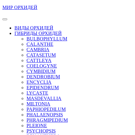
Перейти
МИР ОРХИДЕЙ
к
содержимому
Кнопка
Перейти
Открыть
ВИДЫ ОРХИДЕЙ
к
ГИБРИДЫ ОРХИДЕЙ
содержимому
BULBOPHYLLUM
CALANTHE
CAMBRIA
CATASETUM
CATTLEYA
COELOGYNE
CYMBIDIUM
DENDROBIUM
ENCYCLIA
EPIDENDRUM
LYCASTE
MASDEVALLIA
MILTONIA
PAPHIOPEDILUM
PHALAENOPSIS
PHRAGMIPEDIUM
PLEIONE
PSYCHOPSIS