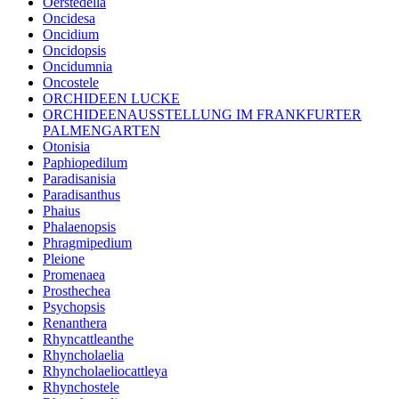
Oerstedella
Oncidesa
Oncidium
Oncidopsis
Oncidumnia
Oncostele
ORCHIDEEN LUCKE
ORCHIDEENAUSSTELLUNG IM FRANKFURTER
PALMENGARTEN
Otonisia
Paphiopedilum
Paradisanisia
Paradisanthus
Phaius
Phalaenopsis
Phragmipedium
Pleione
Promenaea
Prosthechea
Psychopsis
Renanthera
Rhyncattleanthe
Rhyncholaelia
Rhyncholaeliocattleya
Rhynchostele