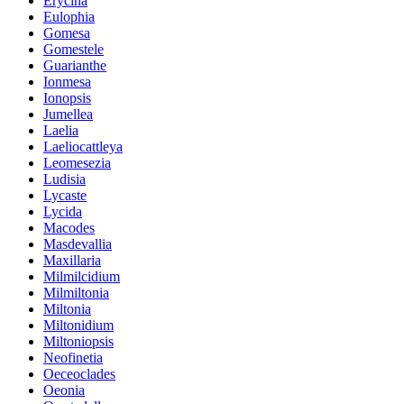
Erycina
Eulophia
Gomesa
Gomestele
Guarianthe
Ionmesa
Ionopsis
Jumellea
Laelia
Laeliocattleya
Leomesezia
Ludisia
Lycaste
Lycida
Macodes
Masdevallia
Maxillaria
Milmilcidium
Milmiltonia
Miltonia
Miltonidium
Miltoniopsis
Neofinetia
Oeceoclades
Oeonia