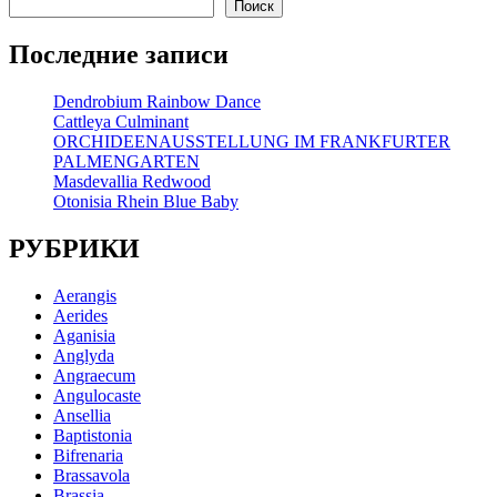
Поиск
Последние записи
Dendrobium Rainbow Dance
Cattleya Culminant
ORCHIDEENAUSSTELLUNG IM FRANKFURTER
PALMENGARTEN
Masdevallia Redwood
Otonisia Rhein Blue Baby
РУБРИКИ
Aerangis
Aerides
Aganisia
Anglyda
Angraecum
Angulocaste
Ansellia
Baptistonia
Bifrenaria
Brassavola
Brassia