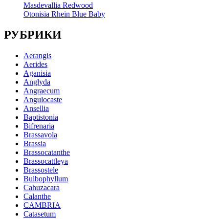
Masdevallia Redwood
Otonisia Rhein Blue Baby
РУБРИКИ
Aerangis
Aerides
Aganisia
Anglyda
Angraecum
Angulocaste
Ansellia
Baptistonia
Bifrenaria
Brassavola
Brassia
Brassocatanthe
Brassocattleya
Brassostele
Bulbophyllum
Cahuzacara
Calanthe
CAMBRIA
Catasetum