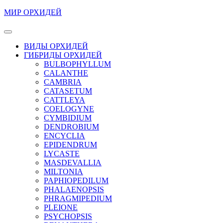
Перейти
МИР ОРХИДЕЙ
к
содержимому
Кнопка
Перейти
Открыть
ВИДЫ ОРХИДЕЙ
к
ГИБРИДЫ ОРХИДЕЙ
содержимому
BULBOPHYLLUM
CALANTHE
CAMBRIA
CATASETUM
CATTLEYA
COELOGYNE
CYMBIDIUM
DENDROBIUM
ENCYCLIA
EPIDENDRUM
LYCASTE
MASDEVALLIA
MILTONIA
PAPHIOPEDILUM
PHALAENOPSIS
PHRAGMIPEDIUM
PLEIONE
PSYCHOPSIS