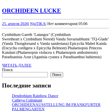
ORCHIDEEN
ORCHIDEEN LUCKE
LUCKE
25.
NjuTIKA
25. апреля 2026
|
NjuTIKA
|
Нет комментария
|
05:06
апреля
2026
Cymbidium Gareth ‘Latangor’ (Cymbidium
Sweetheart x Cymbidium Nereid) Vanda Suvarnabhumi ‘TQ-Glade’
(Vanda Thonglorsand x Vanda sanderiana) Epicyclia Mabel Kanda
(Encyclia cordigera x Epicyclia Belmont) Phalaenopsis Princess
Kaiulani (Phalaenopsis violacea х Phalaenopsis amboinensis)
Paradisanisia Azur (Aganisia cyanea x Paradisanthus bahiensis)
ЧИТАТЬ
ЧИТАТЬ ДАЛЕЕ
ДАЛЕЕ
Поиск
Поиск
Последние записи
Dendrobium Rainbow Dance
Cattleya Culminant
ORCHIDEENAUSSTELLUNG IM FRANKFURTER
PALMENGARTEN