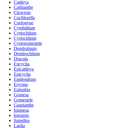
Cattleya
Cattlianthe
Clowesia
Cochlezella
Coelogyne
Cymbidium
Cyrtochilum
Cyrtocidium
Cyrtogomestele
Dendrobium
Dendrochilum
Dracula
Encyclia
Epicattleya
Epicyclia
Epidendrum
Erycina
Eulophia
Gomesa
Gomestele
Guarianthe
Ionmesa
Ionopsis
Jumellea
Laelia