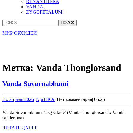
RENANTHERA
VANDA
ZYGOPETALUM
Кнопка
Найти:
Закрыть
МИР ОРХИДЕЙ
Метка:
Vanda Thonglorsand
Vanda
Vanda Suvarnabhumi
Suvarnabhumi
25.
NjuTIKA
25. апреля 2026
|
NjuTIKA
|
Нет комментария
|
06:25
апреля
2026
Vanda Suvarnabhumi ‘TQ-Glade’ (Vanda Thonglorsand x Vanda
sanderiana)
ЧИТАТЬ
ЧИТАТЬ ДАЛЕЕ
ДАЛЕЕ