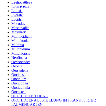
Laeliocattleya
Leomesezia
Ludisia
Lycaste
Lycida
Macodes
Masdevallia
Maxillaria
Milmilcidium
Milmiltonia
Miltonia
Miltonidium
Miltoniopsis
Neofinetia
Oeceoclades
Oeonia
Oerstedella
Oncidesa
Oncidium
Oncidopsis
Oncidumnia
Oncostele
ORCHIDEEN LUCKE
ORCHIDEENAUSSTELLUNG IM FRANKFURTER
PALMENGARTEN