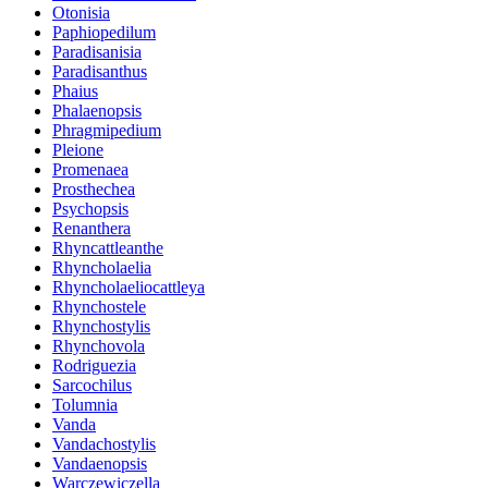
Otonisia
Paphiopedilum
Paradisanisia
Paradisanthus
Phaius
Phalaenopsis
Phragmipedium
Pleione
Promenaea
Prosthechea
Psychopsis
Renanthera
Rhyncattleanthe
Rhyncholaelia
Rhyncholaeliocattleya
Rhynchostele
Rhynchostylis
Rhynchovola
Rodriguezia
Sarcochilus
Tolumnia
Vanda
Vandachostylis
Vandaenopsis
Warczewiczella