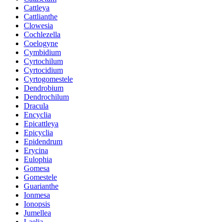
Cattleya
Cattlianthe
Clowesia
Cochlezella
Coelogyne
Cymbidium
Cyrtochilum
Cyrtocidium
Cyrtogomestele
Dendrobium
Dendrochilum
Dracula
Encyclia
Epicattleya
Epicyclia
Epidendrum
Erycina
Eulophia
Gomesa
Gomestele
Guarianthe
Ionmesa
Ionopsis
Jumellea
Laelia