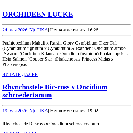
ДАЛЕЕ
ORCHIDEEN
ORCHIDEEN LUCKE
LUCKE
24.
NjuTIKA
24. мая 2026
|
NjuTIKA
|
Нет комментария
|
16:26
мая
2026
Paphiopedilum Makuli х Raisin Glory Cymbidium Tiger Tail
(Cymbidium tigrinum x Cymbidium Alexanderi) Oncidium Jimbo
‘Swarm’ (Oncidium Kilauea x Oncidium fuscatum) Phalaenopsis I-
Hsin Salmon ‘Copper Star’ (Phalaenopsis Princess Midas x
Phalaenopsis
ЧИТАТЬ
ЧИТАТЬ ДАЛЕЕ
ДАЛЕЕ
Rhynchostele Bic-ross x Oncidium
Rhynchostele
schroederianum
Bic-
ross
19.
NjuTIKA
19. мая 2026
|
NjuTIKA
|
Нет комментария
|
19:02
мая
x
2026
Rhynchostele Bic-ross x Oncidium schroederianum
Oncidium