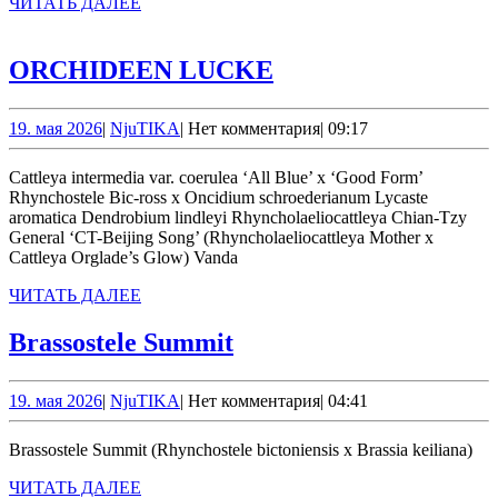
ЧИТАТЬ
schroederianum
ЧИТАТЬ ДАЛЕЕ
ДАЛЕЕ
ORCHIDEEN
ORCHIDEEN LUCKE
LUCKE
19.
NjuTIKA
19. мая 2026
|
NjuTIKA
|
Нет комментария
|
09:17
мая
2026
Cattleya intermedia var. coerulea ‘All Blue’ х ‘Good Form’
Rhynchostele Bic-ross x Oncidium schroederianum Lycaste
aromatica Dendrobium lindleyi Rhyncholaeliocattleya Chian-Tzy
General ‘CT-Beijing Song’ (Rhyncholaeliocattleya Mother x
Cattleya Orglade’s Glow) Vanda
ЧИТАТЬ
ЧИТАТЬ ДАЛЕЕ
ДАЛЕЕ
Brassostele
Brassostele Summit
Summit
19.
NjuTIKA
19. мая 2026
|
NjuTIKA
|
Нет комментария
|
04:41
мая
2026
Brassostele Summit (Rhynchostele bictoniensis x Brassia keiliana)
ЧИТАТЬ
ЧИТАТЬ ДАЛЕЕ