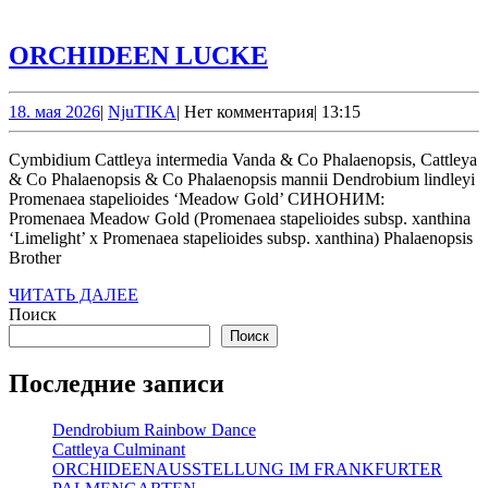
ДАЛЕЕ
ORCHIDEEN
ORCHIDEEN LUCKE
LUCKE
18.
NjuTIKA
18. мая 2026
|
NjuTIKA
|
Нет комментария
|
13:15
мая
2026
Cymbidium Cattleya intermedia Vanda & Co Phalaenopsis, Cattleya
& Co Phalaenopsis & Co Phalaenopsis mannii Dendrobium lindleyi
Promenaea stapelioides ‘Meadow Gold’ СИНОНИМ:
Promenaea Meadow Gold (Promenaea stapelioides subsp. xanthina
‘Limelight’ x Promenaea stapelioides subsp. xanthina) Phalaenopsis
Brother
ЧИТАТЬ
ЧИТАТЬ ДАЛЕЕ
ДАЛЕЕ
Поиск
Поиск
Последние записи
Dendrobium Rainbow Dance
Cattleya Culminant
ORCHIDEENAUSSTELLUNG IM FRANKFURTER