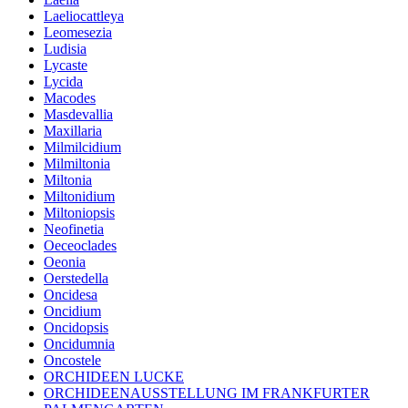
Laeliocattleya
Leomesezia
Ludisia
Lycaste
Lycida
Macodes
Masdevallia
Maxillaria
Milmilcidium
Milmiltonia
Miltonia
Miltonidium
Miltoniopsis
Neofinetia
Oeceoclades
Oeonia
Oerstedella
Oncidesa
Oncidium
Oncidopsis
Oncidumnia
Oncostele
ORCHIDEEN LUCKE
ORCHIDEENAUSSTELLUNG IM FRANKFURTER