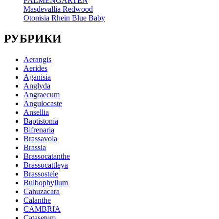
PALMENGARTEN
Masdevallia Redwood
Otonisia Rhein Blue Baby
РУБРИКИ
Aerangis
Aerides
Aganisia
Anglyda
Angraecum
Angulocaste
Ansellia
Baptistonia
Bifrenaria
Brassavola
Brassia
Brassocatanthe
Brassocattleya
Brassostele
Bulbophyllum
Cahuzacara
Calanthe
CAMBRIA
Catasetum