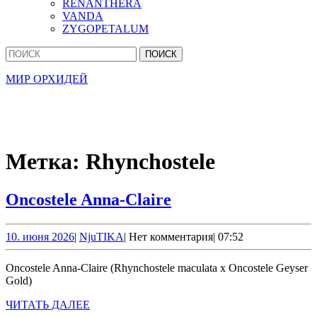
RENANTHERA
VANDA
ZYGOPETALUM
Кнопка
Найти:
Закрыть
МИР ОРХИДЕЙ
Метка:
Rhynchostele
Oncostele
Oncostele Anna-Claire
Anna-
Claire
10.
NjuTIKA
10. июня 2026
|
NjuTIKA
|
Нет комментария
|
07:52
июня
2026
Oncostele Anna-Claire (Rhynchostele maculata x Oncostele Geyser
Gold)
ЧИТАТЬ
ЧИТАТЬ ДАЛЕЕ
ДАЛЕЕ