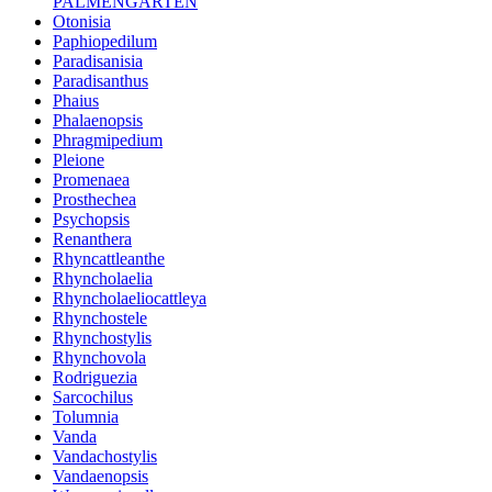
PALMENGARTEN
Otonisia
Paphiopedilum
Paradisanisia
Paradisanthus
Phaius
Phalaenopsis
Phragmipedium
Pleione
Promenaea
Prosthechea
Psychopsis
Renanthera
Rhyncattleanthe
Rhyncholaelia
Rhyncholaeliocattleya
Rhynchostele
Rhynchostylis
Rhynchovola
Rodriguezia
Sarcochilus
Tolumnia
Vanda
Vandachostylis
Vandaenopsis