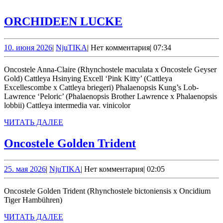
ORCHIDEEN
ORCHIDEEN LUCKE
LUCKE
10.
NjuTIKA
10. июня 2026
|
NjuTIKA
|
Нет комментария
|
07:34
июня
2026
Oncostele Anna-Claire (Rhynchostele maculata x Oncostele Geyser
Gold) Cattleya Hsinying Excell ‘Pink Kitty’ (Cattleya
Excellescombe x Cattleya briegeri) Phalaenopsis Kung’s Lob-
Lawrence ‘Peloric’ (Phalaenopsis Brother Lawrence x Phalaenopsis
lobbii) Cattleya intermedia var. vinicolor
ЧИТАТЬ
ЧИТАТЬ ДАЛЕЕ
ДАЛЕЕ
Oncostele
Oncostele Golden Trident
Golden
Trident
25.
NjuTIKA
25. мая 2026
|
NjuTIKA
|
Нет комментария
|
02:05
мая
2026
Oncostele Golden Trident (Rhynchostele bictoniensis x Oncidium
Tiger Hambühren)
ЧИТАТЬ
ЧИТАТЬ ДАЛЕЕ