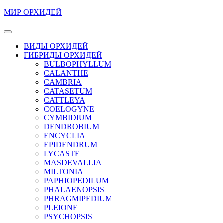
Перейти
МИР ОРХИДЕЙ
к
содержимому
Кнопка
Перейти
Открыть
ВИДЫ ОРХИДЕЙ
к
ГИБРИДЫ ОРХИДЕЙ
содержимому
BULBOPHYLLUM
CALANTHE
CAMBRIA
CATASETUM
CATTLEYA
COELOGYNE
CYMBIDIUM
DENDROBIUM
ENCYCLIA
EPIDENDRUM
LYCASTE
MASDEVALLIA
MILTONIA
PAPHIOPEDILUM
PHALAENOPSIS
PHRAGMIPEDIUM
PLEIONE
PSYCHOPSIS