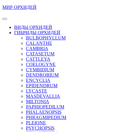
Перейти
МИР ОРХИДЕЙ
к
содержимому
Кнопка
Перейти
Открыть
ВИДЫ ОРХИДЕЙ
к
ГИБРИДЫ ОРХИДЕЙ
содержимому
BULBOPHYLLUM
CALANTHE
CAMBRIA
CATASETUM
CATTLEYA
COELOGYNE
CYMBIDIUM
DENDROBIUM
ENCYCLIA
EPIDENDRUM
LYCASTE
MASDEVALLIA
MILTONIA
PAPHIOPEDILUM
PHALAENOPSIS
PHRAGMIPEDIUM
PLEIONE
PSYCHOPSIS