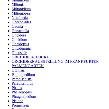
Milmiltonia
Miltonia
Miltonidium
Miltoniopsis
Neofinetia
Oeceoclades
Oeonia
Oerstedella
Oncidesa
Oncidium
Oncidopsis
Oncidumnia
Oncostele
ORCHIDEEN LUCKE
ORCHIDEENAUSSTELLUNG IM FRANKFURTER
PALMENGARTEN
Otonisia
Paphiopedilum
Paradisanisia
Paradisanthus
Phaius
Phalaenopsis
Phragmipedium
Pleione
Promenaea