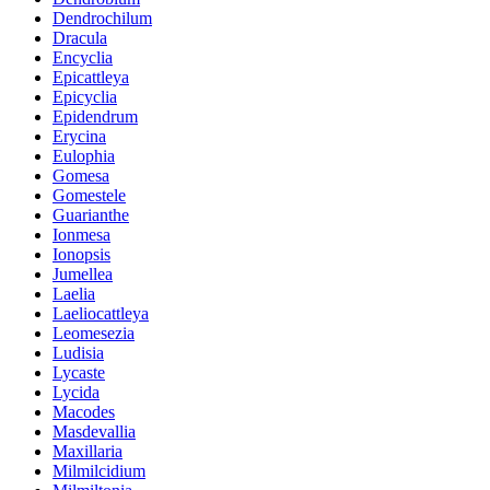
Dendrochilum
Dracula
Encyclia
Epicattleya
Epicyclia
Epidendrum
Erycina
Eulophia
Gomesa
Gomestele
Guarianthe
Ionmesa
Ionopsis
Jumellea
Laelia
Laeliocattleya
Leomesezia
Ludisia
Lycaste
Lycida
Macodes
Masdevallia
Maxillaria
Milmilcidium