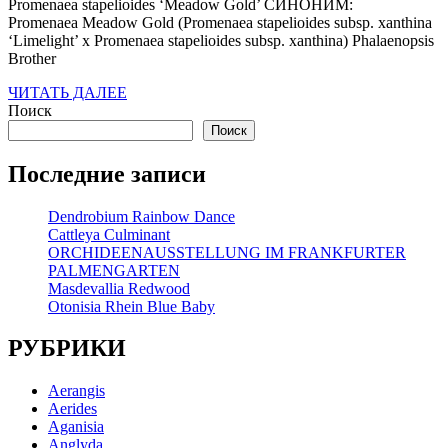
Promenaea stapelioides ‘Meadow Gold’ СИНОНИМ:
Promenaea Meadow Gold (Promenaea stapelioides subsp. xanthina
‘Limelight’ x Promenaea stapelioides subsp. xanthina) Phalaenopsis
Brother
ЧИТАТЬ
ЧИТАТЬ ДАЛЕЕ
ДАЛЕЕ
Поиск
Поиск
Последние записи
Dendrobium Rainbow Dance
Cattleya Culminant
ORCHIDEENAUSSTELLUNG IM FRANKFURTER
PALMENGARTEN
Masdevallia Redwood
Otonisia Rhein Blue Baby
РУБРИКИ
Aerangis
Aerides
Aganisia
Anglyda