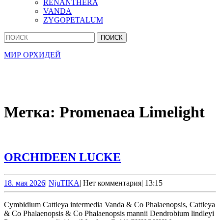
RENANTHERA
VANDA
ZYGOPETALUM
Кнопка
Найти:
Закрыть
МИР ОРХИДЕЙ
Метка:
Promenaea Limelight
ORCHIDEEN
ORCHIDEEN LUCKE
LUCKE
18.
NjuTIKA
18. мая 2026
|
NjuTIKA
|
Нет комментария
|
13:15
мая
2026
Cymbidium Cattleya intermedia Vanda & Co Phalaenopsis, Cattleya
& Co Phalaenopsis & Co Phalaenopsis mannii Dendrobium lindleyi