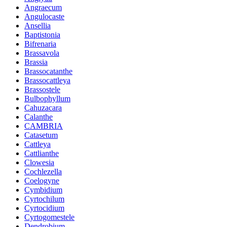
Angraecum
Angulocaste
Ansellia
Baptistonia
Bifrenaria
Brassavola
Brassia
Brassocatanthe
Brassocattleya
Brassostele
Bulbophyllum
Cahuzacara
Calanthe
CAMBRIA
Catasetum
Cattleya
Cattlianthe
Clowesia
Cochlezella
Coelogyne
Cymbidium
Cyrtochilum
Cyrtocidium
Cyrtogomestele
Dendrobium