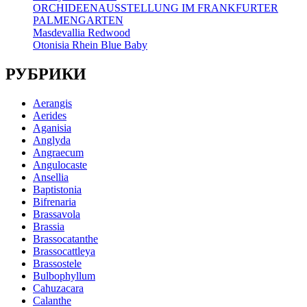
ORCHIDEENAUSSTELLUNG IM FRANKFURTER
PALMENGARTEN
Masdevallia Redwood
Otonisia Rhein Blue Baby
РУБРИКИ
Aerangis
Aerides
Aganisia
Anglyda
Angraecum
Angulocaste
Ansellia
Baptistonia
Bifrenaria
Brassavola
Brassia
Brassocatanthe
Brassocattleya
Brassostele
Bulbophyllum
Cahuzacara
Calanthe