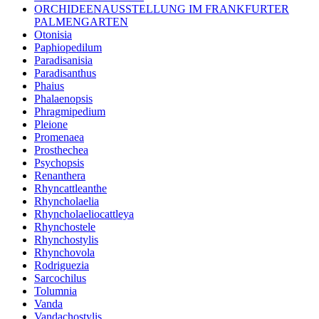
ORCHIDEENAUSSTELLUNG IM FRANKFURTER
PALMENGARTEN
Otonisia
Paphiopedilum
Paradisanisia
Paradisanthus
Phaius
Phalaenopsis
Phragmipedium
Pleione
Promenaea
Prosthechea
Psychopsis
Renanthera
Rhyncattleanthe
Rhyncholaelia
Rhyncholaeliocattleya
Rhynchostele
Rhynchostylis
Rhynchovola
Rodriguezia
Sarcochilus
Tolumnia
Vanda
Vandachostylis