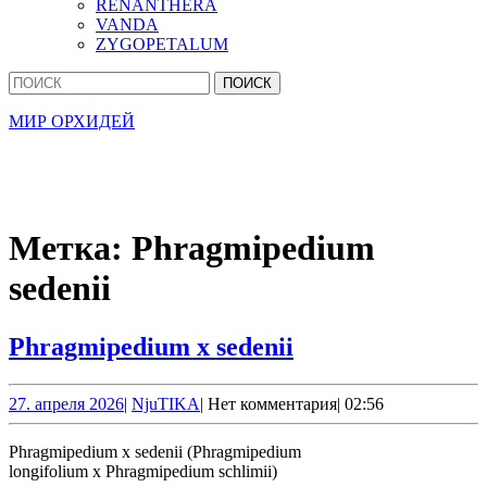
RENANTHERA
VANDA
ZYGOPETALUM
Кнопка
Найти:
Закрыть
МИР ОРХИДЕЙ
Метка:
Phragmipedium
sedenii
Phragmipedium
Phragmipedium x sedenii
x
sedenii
27.
NjuTIKA
27. апреля 2026
|
NjuTIKA
|
Нет комментария
|
02:56
апреля
2026
Phragmipedium x sedenii (Phragmipedium
longifolium x Phragmipedium schlimii)