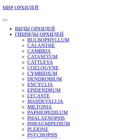
Перейти
МИР ОРХИДЕЙ
к
содержимому
Кнопка
Перейти
Открыть
ВИДЫ ОРХИДЕЙ
к
ГИБРИДЫ ОРХИДЕЙ
содержимому
BULBOPHYLLUM
CALANTHE
CAMBRIA
CATASETUM
CATTLEYA
COELOGYNE
CYMBIDIUM
DENDROBIUM
ENCYCLIA
EPIDENDRUM
LYCASTE
MASDEVALLIA
MILTONIA
PAPHIOPEDILUM
PHALAENOPSIS
PHRAGMIPEDIUM
PLEIONE
PSYCHOPSIS