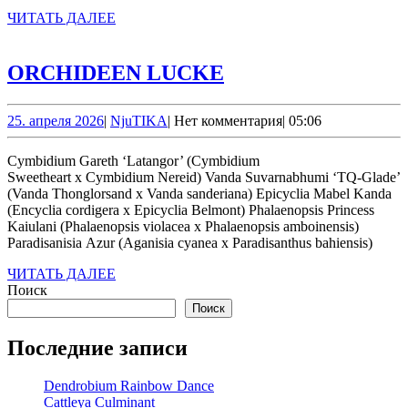
ЧИТАТЬ
ЧИТАТЬ ДАЛЕЕ
ДАЛЕЕ
ORCHIDEEN
ORCHIDEEN LUCKE
LUCKE
25.
NjuTIKA
25. апреля 2026
|
NjuTIKA
|
Нет комментария
|
05:06
апреля
2026
Cymbidium Gareth ‘Latangor’ (Cymbidium
Sweetheart x Cymbidium Nereid) Vanda Suvarnabhumi ‘TQ-Glade’
(Vanda Thonglorsand x Vanda sanderiana) Epicyclia Mabel Kanda
(Encyclia cordigera x Epicyclia Belmont) Phalaenopsis Princess
Kaiulani (Phalaenopsis violacea х Phalaenopsis amboinensis)
Paradisanisia Azur (Aganisia cyanea x Paradisanthus bahiensis)
ЧИТАТЬ
ЧИТАТЬ ДАЛЕЕ
ДАЛЕЕ
Поиск
Поиск
Последние записи
Dendrobium Rainbow Dance
Cattleya Culminant