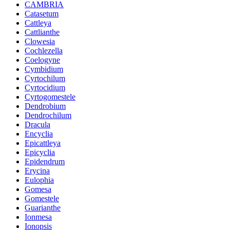
CAMBRIA
Catasetum
Cattleya
Cattlianthe
Clowesia
Cochlezella
Coelogyne
Cymbidium
Cyrtochilum
Cyrtocidium
Cyrtogomestele
Dendrobium
Dendrochilum
Dracula
Encyclia
Epicattleya
Epicyclia
Epidendrum
Erycina
Eulophia
Gomesa
Gomestele
Guarianthe
Ionmesa
Ionopsis