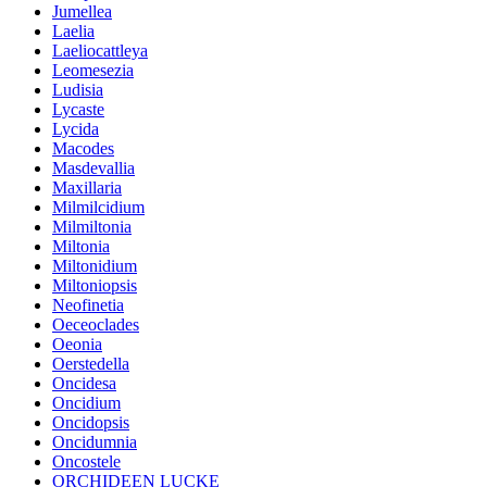
Jumellea
Laelia
Laeliocattleya
Leomesezia
Ludisia
Lycaste
Lycida
Macodes
Masdevallia
Maxillaria
Milmilcidium
Milmiltonia
Miltonia
Miltonidium
Miltoniopsis
Neofinetia
Oeceoclades
Oeonia
Oerstedella
Oncidesa
Oncidium
Oncidopsis
Oncidumnia
Oncostele
ORCHIDEEN LUCKE