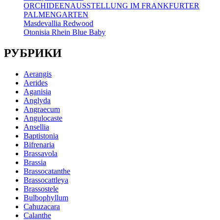
ORCHIDEENAUSSTELLUNG IM FRANKFURTER
PALMENGARTEN
Masdevallia Redwood
Otonisia Rhein Blue Baby
РУБРИКИ
Aerangis
Aerides
Aganisia
Anglyda
Angraecum
Angulocaste
Ansellia
Baptistonia
Bifrenaria
Brassavola
Brassia
Brassocatanthe
Brassocattleya
Brassostele
Bulbophyllum
Cahuzacara
Calanthe