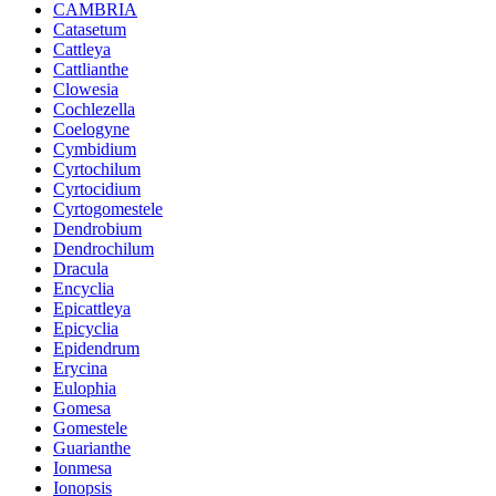
CAMBRIA
Catasetum
Cattleya
Cattlianthe
Clowesia
Cochlezella
Coelogyne
Cymbidium
Cyrtochilum
Cyrtocidium
Cyrtogomestele
Dendrobium
Dendrochilum
Dracula
Encyclia
Epicattleya
Epicyclia
Epidendrum
Erycina
Eulophia
Gomesa
Gomestele
Guarianthe
Ionmesa
Ionopsis