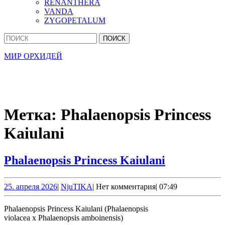
RENANTHERA
VANDA
ZYGOPETALUM
Кнопка
Найти:
Закрыть
МИР ОРХИДЕЙ
Метка:
Phalaenopsis Princess
Kaiulani
Phalaenops
Phalaenopsis Princess Kaiulani
Princess
Kaiulani
25.
NjuTIKA
25. апреля 2026
|
NjuTIKA
|
Нет комментария
|
07:49
апреля
2026
Phalaenopsis Princess Kaiulani (Phalaenopsis
violacea х Phalaenopsis amboinensis)