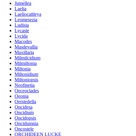
Jumellea
Laelia
Laeliocattleya
Leomesezia
Ludisia
Lycaste
Lycida
Macodes
Masdevallia
Maxillaria
Milmilcidium
Milmiltonia
Miltonia
Miltonidium
Miltoniopsis
Neofinetia
Oeceoclades
Oeonia
Oerstedella
Oncidesa
Oncidium
Oncidopsis
Oncidumnia
Oncostele
ORCHIDEEN LUCKE