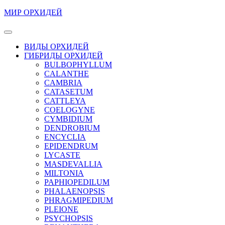
Перейти
МИР ОРХИДЕЙ
к
содержимому
Кнопка
Перейти
Открыть
ВИДЫ ОРХИДЕЙ
к
ГИБРИДЫ ОРХИДЕЙ
содержимому
BULBOPHYLLUM
CALANTHE
CAMBRIA
CATASETUM
CATTLEYA
COELOGYNE
CYMBIDIUM
DENDROBIUM
ENCYCLIA
EPIDENDRUM
LYCASTE
MASDEVALLIA
MILTONIA
PAPHIOPEDILUM
PHALAENOPSIS
PHRAGMIPEDIUM
PLEIONE
PSYCHOPSIS