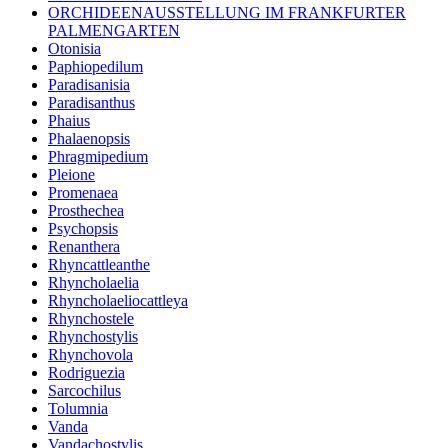
ORCHIDEENAUSSTELLUNG IM FRANKFURTER
PALMENGARTEN
Otonisia
Paphiopedilum
Paradisanisia
Paradisanthus
Phaius
Phalaenopsis
Phragmipedium
Pleione
Promenaea
Prosthechea
Psychopsis
Renanthera
Rhyncattleanthe
Rhyncholaelia
Rhyncholaeliocattleya
Rhynchostele
Rhynchostylis
Rhynchovola
Rodriguezia
Sarcochilus
Tolumnia
Vanda
Vandachostylis