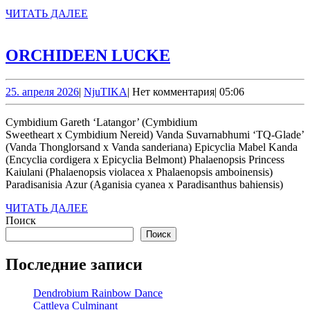
ЧИТАТЬ
ЧИТАТЬ ДАЛЕЕ
ДАЛЕЕ
ORCHIDEEN
ORCHIDEEN LUCKE
LUCKE
25.
NjuTIKA
25. апреля 2026
|
NjuTIKA
|
Нет комментария
|
05:06
апреля
2026
Cymbidium Gareth ‘Latangor’ (Cymbidium
Sweetheart x Cymbidium Nereid) Vanda Suvarnabhumi ‘TQ-Glade’
(Vanda Thonglorsand x Vanda sanderiana) Epicyclia Mabel Kanda
(Encyclia cordigera x Epicyclia Belmont) Phalaenopsis Princess
Kaiulani (Phalaenopsis violacea х Phalaenopsis amboinensis)
Paradisanisia Azur (Aganisia cyanea x Paradisanthus bahiensis)
ЧИТАТЬ
ЧИТАТЬ ДАЛЕЕ
ДАЛЕЕ
Поиск
Поиск
Последние записи
Dendrobium Rainbow Dance
Cattleya Culminant