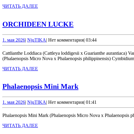
ЧИТАТЬ
ЧИТАТЬ ДАЛЕЕ
ДАЛЕЕ
ORCHIDEEN
ORCHIDEEN LUCKE
LUCKE
1.
NjuTIKA
1. мая 2026
|
NjuTIKA
|
Нет комментария
|
03:44
мая
2026
Cattlianthe Loddiaca (Cattleya loddigesii x Guarianthe aurantiaca) Vandachostylis Thai Sky ‘Blue Ocean’ (Vandachostylis Charlotte Oestreicher x Vandachostylis Tham Yuen Hae) Phalaenopsis Mini Mark
(Phalaenopsis Micro Nova x Phalaenopsis philippinensis) Cymbid
ЧИТАТЬ
ЧИТАТЬ ДАЛЕЕ
ДАЛЕЕ
Phalaenopsis
Phalaenopsis Mini Mark
Mini
Mark
1.
NjuTIKA
1. мая 2026
|
NjuTIKA
|
Нет комментария
|
01:41
мая
2026
Phalaenopsis Mini Mark (Phalaenopsis Micro Nova x Phalaenopsis ph
ЧИТАТЬ
ЧИТАТЬ ДАЛЕЕ
ДАЛЕЕ