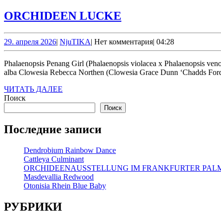
ORCHIDEEN
ORCHIDEEN LUCKE
LUCKE
29.
NjuTIKA
29. апреля 2026
|
NjuTIKA
|
Нет комментария
|
04:28
апреля
2026
Phalaenopsis Penang Girl (Phalaenopsis violacea x Phalaenopsis venosa) Guarianthe bowringiana Vanda Cochlezella Tsiku Chuchango (Warczewiczella amazonica x Cochlezella Amazing) Ludisia discolor var.
alba Clowesia Rebecca Northen (Clowesia Grace Dunn ‘Chadds Ford
ЧИТАТЬ
ЧИТАТЬ ДАЛЕЕ
ДАЛЕЕ
Поиск
Поиск
Последние записи
Dendrobium Rainbow Dance
Cattleya Culminant
ORCHIDEENAUSSTELLUNG IM FRANKFURTER PA
Masdevallia Redwood
Otonisia Rhein Blue Baby
РУБРИКИ