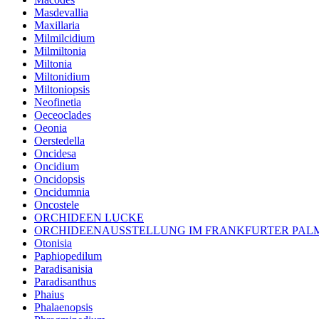
Masdevallia
Maxillaria
Milmilcidium
Milmiltonia
Miltonia
Miltonidium
Miltoniopsis
Neofinetia
Oeceoclades
Oeonia
Oerstedella
Oncidesa
Oncidium
Oncidopsis
Oncidumnia
Oncostele
ORCHIDEEN LUCKE
ORCHIDEENAUSSTELLUNG IM FRANKFURTER PA
Otonisia
Paphiopedilum
Paradisanisia
Paradisanthus
Phaius
Phalaenopsis