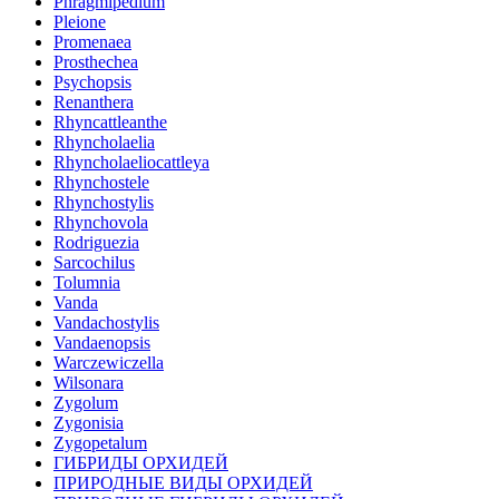
Phragmipedium
Pleione
Promenaea
Prosthechea
Psychopsis
Renanthera
Rhyncattleanthe
Rhyncholaelia
Rhyncholaeliocattleya
Rhynchostele
Rhynchostylis
Rhynchovola
Rodriguezia
Sarcochilus
Tolumnia
Vanda
Vandachostylis
Vandaenopsis
Warczewiczella
Wilsonara
Zygolum
Zygonisia
Zygopetalum
ГИБРИДЫ ОРХИДЕЙ
ПРИРОДНЫЕ ВИДЫ ОРХИДЕЙ