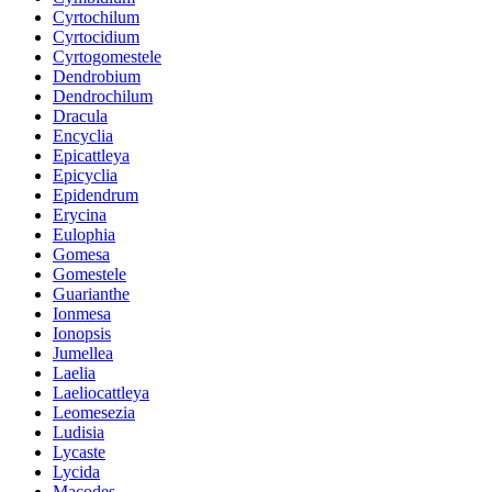
Cyrtochilum
Cyrtocidium
Cyrtogomestele
Dendrobium
Dendrochilum
Dracula
Encyclia
Epicattleya
Epicyclia
Epidendrum
Erycina
Eulophia
Gomesa
Gomestele
Guarianthe
Ionmesa
Ionopsis
Jumellea
Laelia
Laeliocattleya
Leomesezia
Ludisia
Lycaste
Lycida
Macodes