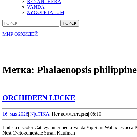
RENANTHERA
VANDA
ZYGOPETALUM
Кнопка
Найти:
Закрыть
МИР ОРХИДЕЙ
Метка:
Phalaenopsis philippine
ORCHIDEEN
ORCHIDEEN LUCKE
LUCKE
16.
NjuTIKA
16. мая 2026
|
NjuTIKA
|
Нет комментария
|
08:10
мая
2026
Ludisia discolor Cattleya intermedia Vanda Yip Sum Wah x testacea Phalaenopsis Chian Xen Pearl (Phalaenopsis Ching Hua Spring x Phalaenopsis Nobby’s Pink Lady) Epidendrum Pacific Shangri-La x Pacific
Nest Cyrtogomestele Susan Kaufman