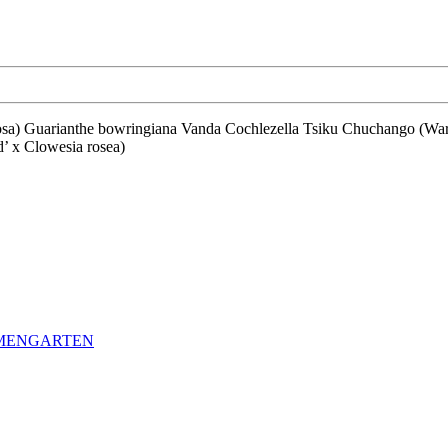
’ x Clowesia rosea)
LMENGARTEN