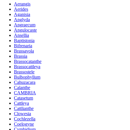
Aerangis
Aerides
Aganisia
Anglyda
Angraecum
Angulocaste
Ansellia
Baptistonia
Bifrenaria
Brassavola
Brassia
Brassocatanthe
Brassocattleya
Brassostele
Bulbophyllum
Cahuzacara
Calanthe
CAMBRIA
Catasetum
Cattleya
Cattlianthe
Clowesia
Cochlezella
Coelogyne
Cymbidium