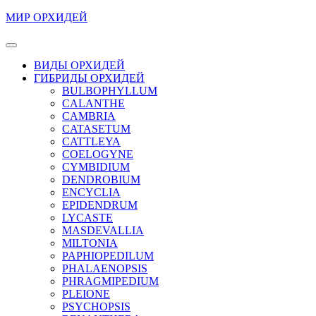
Перейти
МИР ОРХИДЕЙ
к
содержимому
Кнопка
Перейти
Открыть
ВИДЫ ОРХИДЕЙ
к
ГИБРИДЫ ОРХИДЕЙ
содержимому
BULBOPHYLLUM
CALANTHE
CAMBRIA
CATASETUM
CATTLEYA
COELOGYNE
CYMBIDIUM
DENDROBIUM
ENCYCLIA
EPIDENDRUM
LYCASTE
MASDEVALLIA
MILTONIA
PAPHIOPEDILUM
PHALAENOPSIS
PHRAGMIPEDIUM
PLEIONE
PSYCHOPSIS