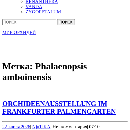
RENANTHERA
VANDA
ZYGOPETALUM
Кнопка
Найти:
Закрыть
МИР ОРХИДЕЙ
Метка:
Phalaenopsis
amboinensis
ORCHIDEENAUSSTELLUNG IM
ORC
FRANKFURTER PALMENGARTEN
IM
FRA
22.
NjuTIKA
22. июля 2026
|
NjuTIKA
|
Нет комментария
|
07:10