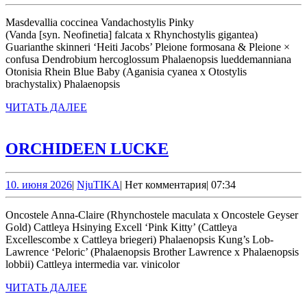
июля
PA
2026
Masdevallia coccinea Vandachostylis Pinky
(Vanda [syn. Neofinetia] falcata x Rhynchostylis gigantea)
Guarianthe skinneri ‘Heiti Jacobs’ Pleione formosana & Pleione ×
confusa Dendrobium hercoglossum Phalaenopsis lueddemanniana
Otonisia Rhein Blue Baby (Aganisia cyanea x Otostylis
brachystalix) Phalaenopsis
ЧИТАТЬ
ЧИТАТЬ ДАЛЕЕ
ДАЛЕЕ
ORCHIDEEN
ORCHIDEEN LUCKE
LUCKE
10.
NjuTIKA
10. июня 2026
|
NjuTIKA
|
Нет комментария
|
07:34
июня
2026
Oncostele Anna-Claire (Rhynchostele maculata x Oncostele Geyser
Gold) Cattleya Hsinying Excell ‘Pink Kitty’ (Cattleya
Excellescombe x Cattleya briegeri) Phalaenopsis Kung’s Lob-
Lawrence ‘Peloric’ (Phalaenopsis Brother Lawrence x Phalaenopsis
lobbii) Cattleya intermedia var. vinicolor
ЧИТАТЬ
ЧИТАТЬ ДАЛЕЕ
ДАЛЕЕ