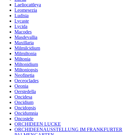
Laeliocattleya
Leomesezia
Ludisia
Lycaste
Lycida
Macodes
Masdevallia
Maxillaria
Milmilcidium
Milmiltonia
Miltonia
Miltonidium
Miltoniopsis
Neofinetia
Oeceoclades
Oeonia
Oerstedella
Oncidesa
Oncidium
Oncidopsis
Oncidumnia
Oncostele
ORCHIDEEN LUCKE
ORCHIDEENAUSSTELLUNG IM FRANKFURTER
PALMENGARTEN