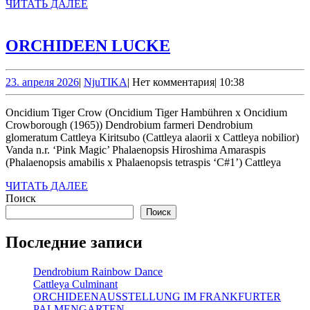
ЧИТАТЬ
ЧИТАТЬ ДАЛЕЕ
ДАЛЕЕ
ORCHIDEEN
ORCHIDEEN LUCKE
LUCKE
23.
NjuTIKA
23. апреля 2026
|
NjuTIKA
|
Нет комментария
|
10:38
апреля
2026
Oncidium Tiger Crow (Oncidium Tiger Hambühren x Oncidium
Crowborough (1965)) Dendrobium farmeri Dendrobium
glomeratum Cattleya Kiritsubo (Cattleya alaorii x Cattleya nobilior)
Vanda n.r. ‘Pink Magic’ Phalaenopsis Hiroshima Amaraspis
(Phalaenopsis amabilis x Phalaenopsis tetraspis ‘C#1’) Cattleya
ЧИТАТЬ
ЧИТАТЬ ДАЛЕЕ
ДАЛЕЕ
Поиск
Поиск
Последние записи
Dendrobium Rainbow Dance
Cattleya Culminant
ORCHIDEENAUSSTELLUNG IM FRANKFURTER
PALMENGARTEN