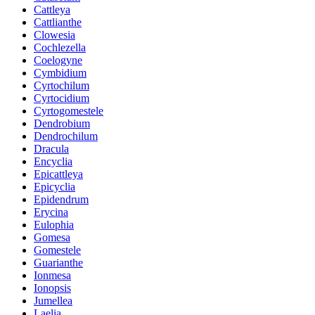
Cattleya
Cattlianthe
Clowesia
Cochlezella
Coelogyne
Cymbidium
Cyrtochilum
Cyrtocidium
Cyrtogomestele
Dendrobium
Dendrochilum
Dracula
Encyclia
Epicattleya
Epicyclia
Epidendrum
Erycina
Eulophia
Gomesa
Gomestele
Guarianthe
Ionmesa
Ionopsis
Jumellea
Laelia