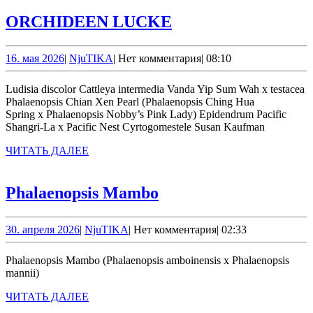
ORCHIDEEN
ORCHIDEEN LUCKE
LUCKE
16.
NjuTIKA
16. мая 2026
|
NjuTIKA
|
Нет комментария
|
08:10
мая
2026
Ludisia discolor Cattleya intermedia Vanda Yip Sum Wah x testacea
Phalaenopsis Chian Xen Pearl (Phalaenopsis Ching Hua
Spring x Phalaenopsis Nobby’s Pink Lady) Epidendrum Pacific
Shangri-La x Pacific Nest Cyrtogomestele Susan Kaufman
ЧИТАТЬ
ЧИТАТЬ ДАЛЕЕ
ДАЛЕЕ
Phalaenopsis
Phalaenopsis Mambo
Mambo
30.
NjuTIKA
30. апреля 2026
|
NjuTIKA
|
Нет комментария
|
02:33
апреля
2026
Phalaenopsis Mambo (Phalaenopsis amboinensis x Phalaenopsis
mannii)
ЧИТАТЬ
ЧИТАТЬ ДАЛЕЕ
ДАЛЕЕ