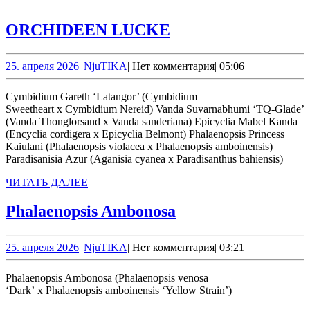
ORCHIDEEN
ORCHIDEEN LUCKE
LUCKE
25.
NjuTIKA
25. апреля 2026
|
NjuTIKA
|
Нет комментария
|
05:06
апреля
2026
Cymbidium Gareth ‘Latangor’ (Cymbidium
Sweetheart x Cymbidium Nereid) Vanda Suvarnabhumi ‘TQ-Glade’
(Vanda Thonglorsand x Vanda sanderiana) Epicyclia Mabel Kanda
(Encyclia cordigera x Epicyclia Belmont) Phalaenopsis Princess
Kaiulani (Phalaenopsis violacea х Phalaenopsis amboinensis)
Paradisanisia Azur (Aganisia cyanea x Paradisanthus bahiensis)
ЧИТАТЬ
ЧИТАТЬ ДАЛЕЕ
ДАЛЕЕ
Phalaenopsis
Phalaenopsis Ambonosa
Ambonosa
25.
NjuTIKA
25. апреля 2026
|
NjuTIKA
|
Нет комментария
|
03:21
апреля
2026
Phalaenopsis Ambonosa (Phalaenopsis venosa
‘Dark’ x Phalaenopsis amboinensis ‘Yellow Strain’)