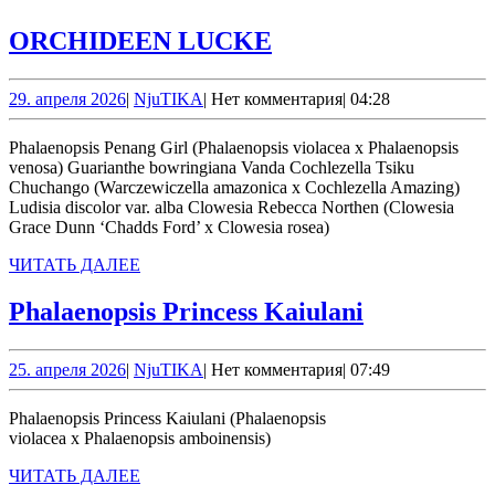
ORCHIDEEN
ORCHIDEEN LUCKE
LUCKE
29.
NjuTIKA
29. апреля 2026
|
NjuTIKA
|
Нет комментария
|
04:28
апреля
2026
Phalaenopsis Penang Girl (Phalaenopsis violacea x Phalaenopsis
venosa) Guarianthe bowringiana Vanda Cochlezella Tsiku
Chuchango (Warczewiczella amazonica x Cochlezella Amazing)
Ludisia discolor var. alba Clowesia Rebecca Northen (Clowesia
Grace Dunn ‘Chadds Ford’ x Clowesia rosea)
ЧИТАТЬ
ЧИТАТЬ ДАЛЕЕ
ДАЛЕЕ
Phalaenops
Phalaenopsis Princess Kaiulani
Princess
Kaiulani
25.
NjuTIKA
25. апреля 2026
|
NjuTIKA
|
Нет комментария
|
07:49
апреля
2026
Phalaenopsis Princess Kaiulani (Phalaenopsis
violacea х Phalaenopsis amboinensis)
ЧИТАТЬ
ЧИТАТЬ ДАЛЕЕ
ДАЛЕЕ