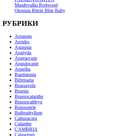
Masdevallia Redwood
Otonisia Rhein Blue Baby
РУБРИКИ
Aerangis
Aerides
Aganisia
Anglyda
Angraecum
Angulocaste
Ansellia
Baptistonia
Bifrenaria
Brassavola
Brassia
Brassocatanthe
Brassocattleya
Brassostele
Bulbophyllum
Cahuzacara
Calanthe
CAMBRIA
Catasetum