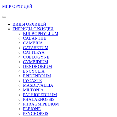
Перейти
МИР ОРХИДЕЙ
к
содержимому
Кнопка
Перейти
Открыть
ВИДЫ ОРХИДЕЙ
к
ГИБРИДЫ ОРХИДЕЙ
содержимому
BULBOPHYLLUM
CALANTHE
CAMBRIA
CATASETUM
CATTLEYA
COELOGYNE
CYMBIDIUM
DENDROBIUM
ENCYCLIA
EPIDENDRUM
LYCASTE
MASDEVALLIA
MILTONIA
PAPHIOPEDILUM
PHALAENOPSIS
PHRAGMIPEDIUM
PLEIONE
PSYCHOPSIS