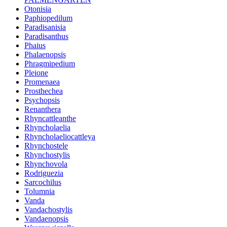
Otonisia
Paphiopedilum
Paradisanisia
Paradisanthus
Phaius
Phalaenopsis
Phragmipedium
Pleione
Promenaea
Prosthechea
Psychopsis
Renanthera
Rhyncattleanthe
Rhyncholaelia
Rhyncholaeliocattleya
Rhynchostele
Rhynchostylis
Rhynchovola
Rodriguezia
Sarcochilus
Tolumnia
Vanda
Vandachostylis
Vandaenopsis