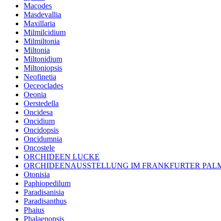
Macodes
Masdevallia
Maxillaria
Milmilcidium
Milmiltonia
Miltonia
Miltonidium
Miltoniopsis
Neofinetia
Oeceoclades
Oeonia
Oerstedella
Oncidesa
Oncidium
Oncidopsis
Oncidumnia
Oncostele
ORCHIDEEN LUCKE
ORCHIDEENAUSSTELLUNG IM FRANKFURTER PA
Otonisia
Paphiopedilum
Paradisanisia
Paradisanthus
Phaius
Phalaenopsis