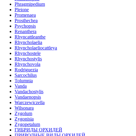
Phragmipedium
Pleione
Promenaea
Prosthechea
Psychopsis
Renanthera
Rhyncattleanthe
Rhyncholaelia
Rhyncholaeliocattleya
Rhynchostele
Rhynchostylis
Rhynchovola
Rodriguezia
Sarcochilus
Tolumnia
Vanda
Vandachostylis
Vandaenopsis
Warczewiczella
Wilsonara
Zygolum
Zygonisia
Zygopetalum
ГИБРИДЫ ОРХИДЕЙ
ПРИРОДНЫЕ ВИДЫ ОРХИДЕЙ