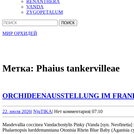
RENANTHERA
VANDA
ZYGOPETALUM
Кнопка
Найти:
Закрыть
МИР ОРХИДЕЙ
Метка:
Phaius tankervilleae
ORCHIDEENAUSSTELLUNG IM FRA
22.
NjuTIKA
22. июля 2026
|
NjuTIKA
|
Нет комментария
|
07:10
июля
2026
Masdevallia coccinea Vandachostylis Pinky (Vanda [syn. Neofinetia] falcata x Rhynchostylis gigantea) Guarianthe skinneri ‘Heiti Jacobs’ Pleione formosana & Pleione × confusa Dendrobium hercoglossum
Phalaenopsis lueddemanniana Otonisia Rhein Blue Baby (Aganisia cya