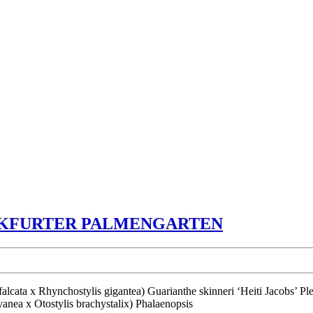
ORCHIDEE
NKFURTER PALMENGARTEN
IM
FRANKFU
PALMENG
nea x Otostylis brachystalix) Phalaenopsis