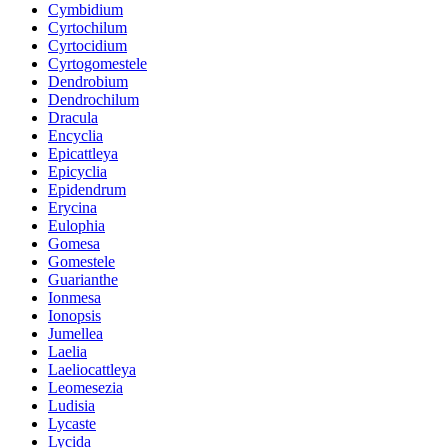
Cymbidium
Cyrtochilum
Cyrtocidium
Cyrtogomestele
Dendrobium
Dendrochilum
Dracula
Encyclia
Epicattleya
Epicyclia
Epidendrum
Erycina
Eulophia
Gomesa
Gomestele
Guarianthe
Ionmesa
Ionopsis
Jumellea
Laelia
Laeliocattleya
Leomesezia
Ludisia
Lycaste
Lycida