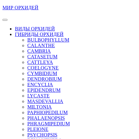
Перейти
МИР ОРХИДЕЙ
к
содержимому
Кнопка
Перейти
Открыть
ВИДЫ ОРХИДЕЙ
к
ГИБРИДЫ ОРХИДЕЙ
содержимому
BULBOPHYLLUM
CALANTHE
CAMBRIA
CATASETUM
CATTLEYA
COELOGYNE
CYMBIDIUM
DENDROBIUM
ENCYCLIA
EPIDENDRUM
LYCASTE
MASDEVALLIA
MILTONIA
PAPHIOPEDILUM
PHALAENOPSIS
PHRAGMIPEDIUM
PLEIONE
PSYCHOPSIS