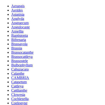
Aerangis
Aerides
Aganisia
Anglyda
Angraecum
Angulocaste
Ansellia
Baptistonia
Bifrenaria
Brassavola
Brassia
Brassocatanthe
Brassocattleya
Brassostele
Bulbophyllum
Cahuzacara
Calanthe
CAMBRIA
Catasetum
Cattleya
Cattlianthe
Clowesia
Cochlezella
Coelogyne