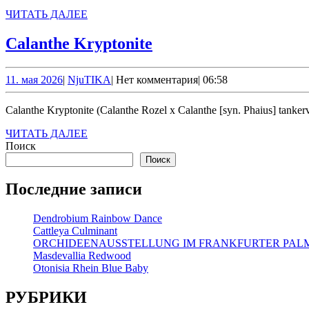
ЧИТАТЬ
ЧИТАТЬ ДАЛЕЕ
ДАЛЕЕ
Calanthe
Calanthe Kryptonite
Kryptonite
11.
NjuTIKA
11. мая 2026
|
NjuTIKA
|
Нет комментария
|
06:58
мая
2026
Calanthe Kryptonite (Calanthe Rozel x Calanthe [syn. Phaius] tankerv
ЧИТАТЬ
ЧИТАТЬ ДАЛЕЕ
ДАЛЕЕ
Поиск
Поиск
Последние записи
Dendrobium Rainbow Dance
Cattleya Culminant
ORCHIDEENAUSSTELLUNG IM FRANKFURTER PA
Masdevallia Redwood
Otonisia Rhein Blue Baby
РУБРИКИ