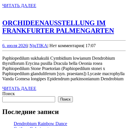
ЧИТАТЬ
ЧИТАТЬ ДАЛЕЕ
ДАЛЕЕ
ORCHIDEENAUSSTELLUNG IM
ORC
FRANKFURTER PALMENGARTEN
IM
FRA
6.
NjuTIKA
6. июля 2026
|
NjuTIKA
|
Нет комментария
|
17:07
июля
PA
2026
Paphiopedilum sukhakulii Cymbidium lowianum Dendrobium
thyrsiflorum Erycina pusilla Dracula bella Oeonia rosea
Paphiopedilum Stone Praetorian (Paphiopedilum stonei x
Paphiopedilum glanduliferum [syn. praestans]) Lycaste macrophylla
Vanda Gomesa longipes Epidendrum parkinsonianum Dendrobium
ЧИТАТЬ
ЧИТАТЬ ДАЛЕЕ
ДАЛЕЕ
Поиск
Поиск
Последние записи
Dendrobium Rainbow Dance