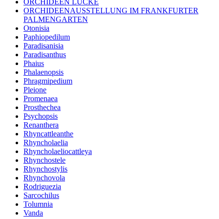
ORCHIDEEN LUCKE
ORCHIDEENAUSSTELLUNG IM FRANKFURTER
PALMENGARTEN
Otonisia
Paphiopedilum
Paradisanisia
Paradisanthus
Phaius
Phalaenopsis
Phragmipedium
Pleione
Promenaea
Prosthechea
Psychopsis
Renanthera
Rhyncattleanthe
Rhyncholaelia
Rhyncholaeliocattleya
Rhynchostele
Rhynchostylis
Rhynchovola
Rodriguezia
Sarcochilus
Tolumnia
Vanda