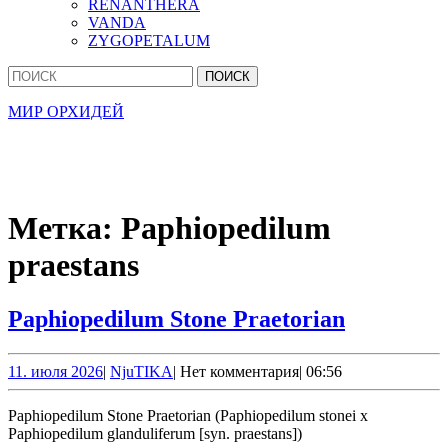
RENANTHERA
VANDA
ZYGOPETALUM
Кнопка
Найти:
Закрыть
МИР ОРХИДЕЙ
Метка:
Paphiopedilum
praestans
Paphiope
Paphiopedilum Stone Praetorian
Stone
Praetoria
11.
NjuTIKA
11. июля 2026
|
NjuTIKA
|
Нет комментария
|
06:56
июля
2026
Paphiopedilum Stone Praetorian (Paphiopedilum stonei x
Paphiopedilum glanduliferum [syn. praestans])