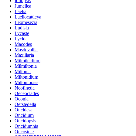
Ionopsis
Jumellea
Laelia
Laeliocattleya
Leomesezia
Ludisia
Lycaste
Lycida
Macodes
Masdevallia
Maxillaria
Milmilcidium
Milmiltonia
Miltonia
Miltonidium
Miltoniopsis
Neofinetia
Oeceoclades
Oeonia
Oerstedella
Oncidesa
Oncidium
Oncidopsis
Oncidumnia
Oncostele