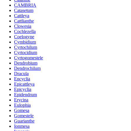
CAMBRIA
Catasetum
Cattleya
Cattlianthe
Clowesia
Cochlezella
Coelogyne
Cymbidium
Cyrtochilum
Cyrtocidium
Cyrtogomestele
Dendrobium
Dendrochilum
Dracula
Encyclia
Epicattleya
Epicyclia
Epidendrum
Erycina
Eulophia
Gomesa
Gomestele
Guarianthe
Ionmesa