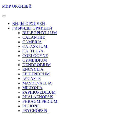
Перейти
МИР ОРХИДЕЙ
к
содержимому
Кнопка
Перейти
Открыть
ВИДЫ ОРХИДЕЙ
к
ГИБРИДЫ ОРХИДЕЙ
содержимому
BULBOPHYLLUM
CALANTHE
CAMBRIA
CATASETUM
CATTLEYA
COELOGYNE
CYMBIDIUM
DENDROBIUM
ENCYCLIA
EPIDENDRUM
LYCASTE
MASDEVALLIA
MILTONIA
PAPHIOPEDILUM
PHALAENOPSIS
PHRAGMIPEDIUM
PLEIONE
PSYCHOPSIS