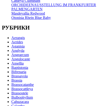
Cattleya Culminant
ORCHIDEENAUSSTELLUNG IM FRANKFURTER
PALMENGARTEN
Masdevallia Redwood
Otonisia Rhein Blue Baby
РУБРИКИ
Aerangis
Aerides
Aganisia
Anglyda
Angraecum
Angulocaste
Ansellia
Baptistonia
Bifrenaria
Brassavola
Brassia
Brassocatanthe
Brassocattleya
Brassostele
Bulbophyllum
Cahuzacara
Calanthe