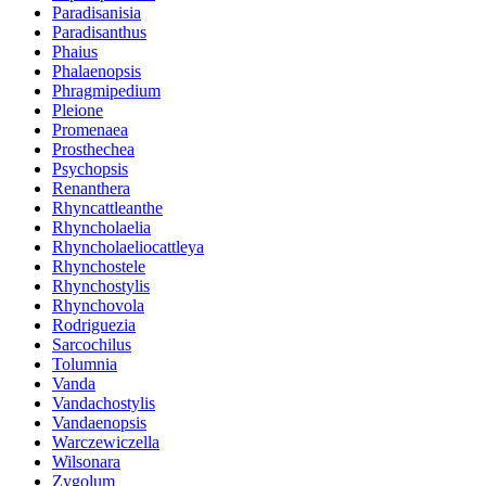
Paradisanisia
Paradisanthus
Phaius
Phalaenopsis
Phragmipedium
Pleione
Promenaea
Prosthechea
Psychopsis
Renanthera
Rhyncattleanthe
Rhyncholaelia
Rhyncholaeliocattleya
Rhynchostele
Rhynchostylis
Rhynchovola
Rodriguezia
Sarcochilus
Tolumnia
Vanda
Vandachostylis
Vandaenopsis
Warczewiczella
Wilsonara
Zygolum