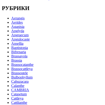
РУБРИКИ
Aerangis
Aerides
Aganisia
Anglyda
Angraecum
Angulocaste
Ansellia
Baptistonia
Bifrenaria
Brassavola
Brassia
Brassocatanthe
Brassocattleya
Brassostele
Bulbophyllum
Cahuzacara
Calanthe
CAMBRIA
Catasetum
Cattleya
Cattlianthe