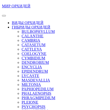
Перейти
МИР ОРХИДЕЙ
к
содержимому
Кнопка
Перейти
Открыть
ВИДЫ ОРХИДЕЙ
к
ГИБРИДЫ ОРХИДЕЙ
содержимому
BULBOPHYLLUM
CALANTHE
CAMBRIA
CATASETUM
CATTLEYA
COELOGYNE
CYMBIDIUM
DENDROBIUM
ENCYCLIA
EPIDENDRUM
LYCASTE
MASDEVALLIA
MILTONIA
PAPHIOPEDILUM
PHALAENOPSIS
PHRAGMIPEDIUM
PLEIONE
PSYCHOPSIS