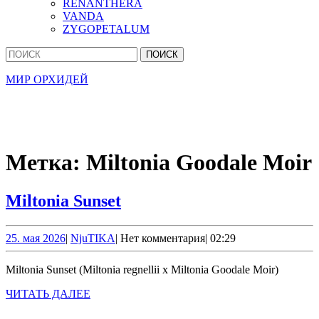
RENANTHERA
VANDA
ZYGOPETALUM
Кнопка
Найти:
Закрыть
МИР ОРХИДЕЙ
Метка:
Miltonia Goodale Moir
Miltonia
Miltonia Sunset
Sunset
25.
NjuTIKA
25. мая 2026
|
NjuTIKA
|
Нет комментария
|
02:29
мая
2026
Miltonia Sunset (Miltonia regnellii x Miltonia Goodale Moir)
ЧИТАТЬ
ЧИТАТЬ ДАЛЕЕ
ДАЛЕЕ