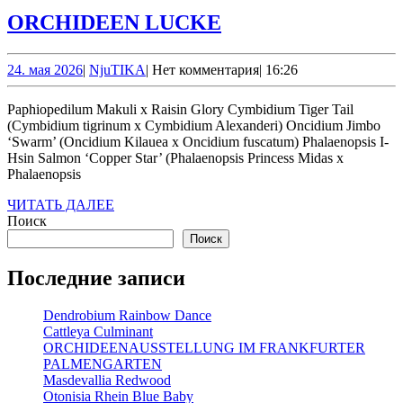
ORCHIDEEN
ORCHIDEEN LUCKE
LUCKE
24.
NjuTIKA
24. мая 2026
|
NjuTIKA
|
Нет комментария
|
16:26
мая
2026
Paphiopedilum Makuli х Raisin Glory Cymbidium Tiger Tail
(Cymbidium tigrinum x Cymbidium Alexanderi) Oncidium Jimbo
‘Swarm’ (Oncidium Kilauea x Oncidium fuscatum) Phalaenopsis I-
Hsin Salmon ‘Copper Star’ (Phalaenopsis Princess Midas x
Phalaenopsis
ЧИТАТЬ
ЧИТАТЬ ДАЛЕЕ
ДАЛЕЕ
Поиск
Поиск
Последние записи
Dendrobium Rainbow Dance
Cattleya Culminant
ORCHIDEENAUSSTELLUNG IM FRANKFURTER
PALMENGARTEN
Masdevallia Redwood
Otonisia Rhein Blue Baby