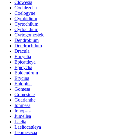
Clowesia
Cochlezella
Coelogyne
Cymbidium
Cyrtochilum
Cyrtocidium
Cyrtogomestele
Dendrobium
Dendrochilum
Dracula
Encyclia
Epicattleya
Epicyclia
Epidendrum
Erycina
Eulophia
Gomesa
Gomestele
Guarianthe
Ionmesa
Ionopsis
Jumellea
Laelia
Laeliocattleya
Leomesezia