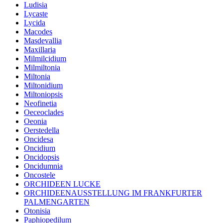
Ludisia
Lycaste
Lycida
Macodes
Masdevallia
Maxillaria
Milmilcidium
Milmiltonia
Miltonia
Miltonidium
Miltoniopsis
Neofinetia
Oeceoclades
Oeonia
Oerstedella
Oncidesa
Oncidium
Oncidopsis
Oncidumnia
Oncostele
ORCHIDEEN LUCKE
ORCHIDEENAUSSTELLUNG IM FRANKFURTER
PALMENGARTEN
Otonisia
Paphiopedilum