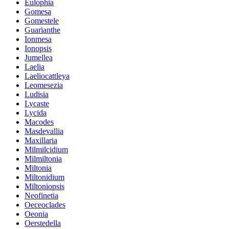
Eulophia
Gomesa
Gomestele
Guarianthe
Ionmesa
Ionopsis
Jumellea
Laelia
Laeliocattleya
Leomesezia
Ludisia
Lycaste
Lycida
Macodes
Masdevallia
Maxillaria
Milmilcidium
Milmiltonia
Miltonia
Miltonidium
Miltoniopsis
Neofinetia
Oeceoclades
Oeonia
Oerstedella