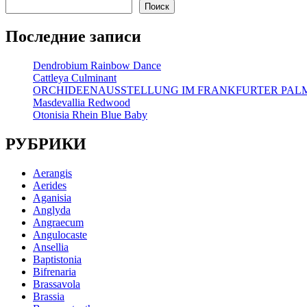
Поиск
Последние записи
Dendrobium Rainbow Dance
Cattleya Culminant
ORCHIDEENAUSSTELLUNG IM FRANKFURTER PA
Masdevallia Redwood
Otonisia Rhein Blue Baby
РУБРИКИ
Aerangis
Aerides
Aganisia
Anglyda
Angraecum
Angulocaste
Ansellia
Baptistonia
Bifrenaria
Brassavola
Brassia