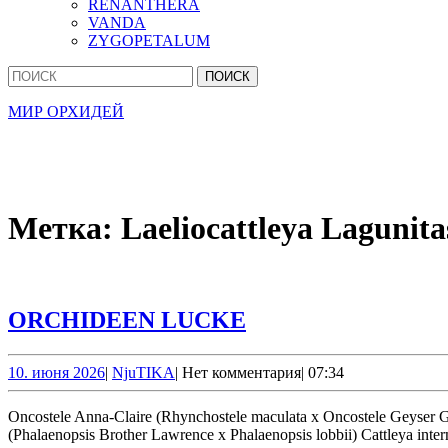
RENANTHERA
VANDA
ZYGOPETALUM
Кнопка
Найти:
Закрыть
МИР ОРХИДЕЙ
Метка:
Laeliocattleya Lagunita
ORCHIDEEN
ORCHIDEEN LUCKE
LUCKE
10.
NjuTIKA
10. июня 2026
|
NjuTIKA
|
Нет комментария
|
07:34
июня
2026
Oncostele Anna-Claire (Rhynchostele maculata x Oncostele Geyser Gold) Cattleya Hsinying Excell ‘Pink Kitty’ (Cattleya Excellescombe x Cattleya briegeri) Phalaenopsis Kung’s Lob-Lawrence ‘Peloric’
(Phalaenopsis Brother Lawrence x Phalaenopsis lobbii) Cattleya inter