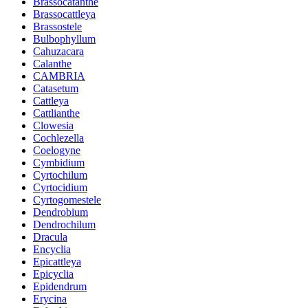
Brassocatanthe
Brassocattleya
Brassostele
Bulbophyllum
Cahuzacara
Calanthe
CAMBRIA
Catasetum
Cattleya
Cattlianthe
Clowesia
Cochlezella
Coelogyne
Cymbidium
Cyrtochilum
Cyrtocidium
Cyrtogomestele
Dendrobium
Dendrochilum
Dracula
Encyclia
Epicattleya
Epicyclia
Epidendrum
Erycina