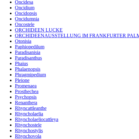
Oncidesa
Oncidium
Oncidopsis
Oncidumnia
Oncostele
ORCHIDEEN LUCKE
ORCHIDEENAUSSTELLUNG IM FRANKFURTER PA
Otonisia
Paphiopedilum
Paradisanisia
Paradisanthus
Phaius
Phalaenopsis
Phragmipedium
Pleione
Promenaea
Prosthechea
Psychopsis
Renanthera
Rhyncattleanthe
Rhyncholaelia
Rhyncholaeliocattleya
Rhynchostele
Rhynchostylis
Rhynchovola