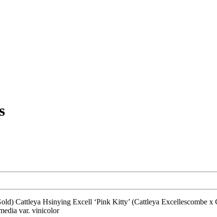
s
media var. vinicolor