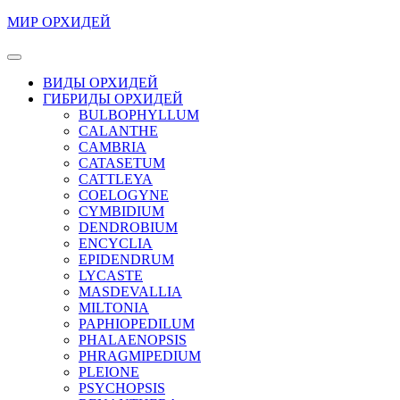
Перейти
МИР ОРХИДЕЙ
к
содержимому
Кнопка
Перейти
Открыть
ВИДЫ ОРХИДЕЙ
к
ГИБРИДЫ ОРХИДЕЙ
содержимому
BULBOPHYLLUM
CALANTHE
CAMBRIA
CATASETUM
CATTLEYA
COELOGYNE
CYMBIDIUM
DENDROBIUM
ENCYCLIA
EPIDENDRUM
LYCASTE
MASDEVALLIA
MILTONIA
PAPHIOPEDILUM
PHALAENOPSIS
PHRAGMIPEDIUM
PLEIONE
PSYCHOPSIS