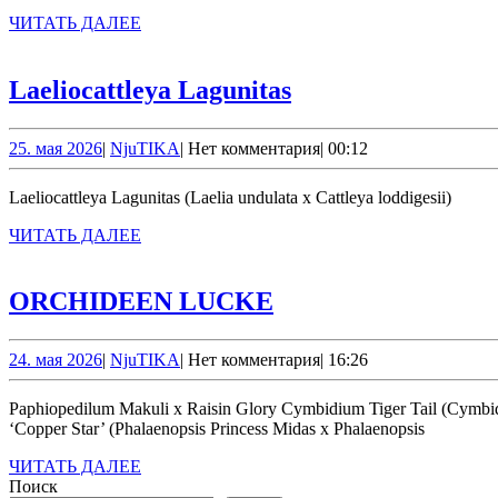
ЧИТАТЬ
ЧИТАТЬ ДАЛЕЕ
ДАЛЕЕ
Laeliocattleya
Laeliocattleya Lagunitas
Lagunitas
25.
NjuTIKA
25. мая 2026
|
NjuTIKA
|
Нет комментария
|
00:12
мая
2026
Laeliocattleya Lagunitas (Laelia undulata x Cattleya loddigesii)
ЧИТАТЬ
ЧИТАТЬ ДАЛЕЕ
ДАЛЕЕ
ORCHIDEEN
ORCHIDEEN LUCKE
LUCKE
24.
NjuTIKA
24. мая 2026
|
NjuTIKA
|
Нет комментария
|
16:26
мая
2026
Paphiopedilum Makuli х Raisin Glory Cymbidium Tiger Tail (Cymbidium tigrinum x Cymbidium Alexanderi) Oncidium Jimbo ‘Swarm’ (Oncidium Kilauea x Oncidium fuscatum) Phalaenopsis I-Hsin Salmon
‘Copper Star’ (Phalaenopsis Princess Midas x Phalaenopsis
ЧИТАТЬ
ЧИТАТЬ ДАЛЕЕ
ДАЛЕЕ
Поиск