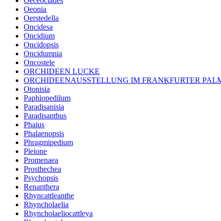
Oeceoclades
Oeonia
Oerstedella
Oncidesa
Oncidium
Oncidopsis
Oncidumnia
Oncostele
ORCHIDEEN LUCKE
ORCHIDEENAUSSTELLUNG IM FRANKFURTER PA
Otonisia
Paphiopedilum
Paradisanisia
Paradisanthus
Phaius
Phalaenopsis
Phragmipedium
Pleione
Promenaea
Prosthechea
Psychopsis
Renanthera
Rhyncattleanthe
Rhyncholaelia
Rhyncholaeliocattleya