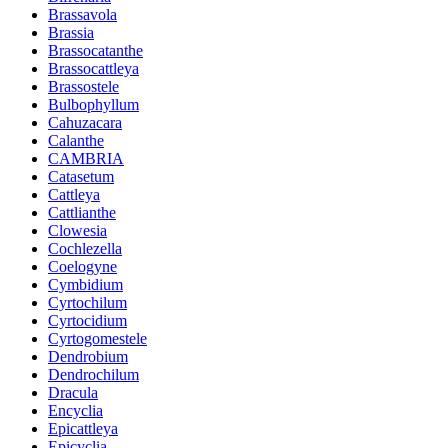
Brassavola
Brassia
Brassocatanthe
Brassocattleya
Brassostele
Bulbophyllum
Cahuzacara
Calanthe
CAMBRIA
Catasetum
Cattleya
Cattlianthe
Clowesia
Cochlezella
Coelogyne
Cymbidium
Cyrtochilum
Cyrtocidium
Cyrtogomestele
Dendrobium
Dendrochilum
Dracula
Encyclia
Epicattleya
Epicyclia