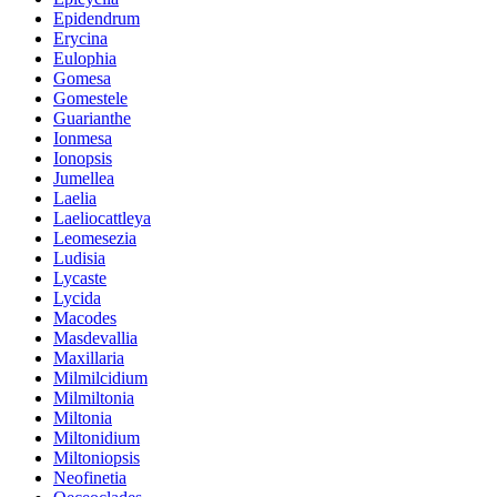
Epidendrum
Erycina
Eulophia
Gomesa
Gomestele
Guarianthe
Ionmesa
Ionopsis
Jumellea
Laelia
Laeliocattleya
Leomesezia
Ludisia
Lycaste
Lycida
Macodes
Masdevallia
Maxillaria
Milmilcidium
Milmiltonia
Miltonia
Miltonidium
Miltoniopsis
Neofinetia