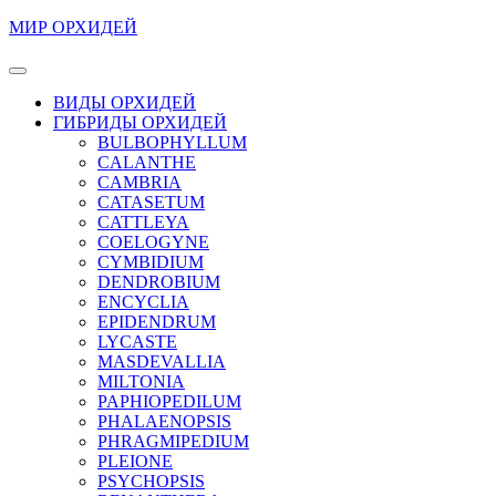
Перейти
МИР ОРХИДЕЙ
к
содержимому
Кнопка
Перейти
Открыть
ВИДЫ ОРХИДЕЙ
к
ГИБРИДЫ ОРХИДЕЙ
содержимому
BULBOPHYLLUM
CALANTHE
CAMBRIA
CATASETUM
CATTLEYA
COELOGYNE
CYMBIDIUM
DENDROBIUM
ENCYCLIA
EPIDENDRUM
LYCASTE
MASDEVALLIA
MILTONIA
PAPHIOPEDILUM
PHALAENOPSIS
PHRAGMIPEDIUM
PLEIONE
PSYCHOPSIS