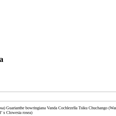
a
’ x Clowesia rosea)