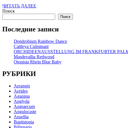
ЧИТАТЬ
ЧИТАТЬ ДАЛЕЕ
ДАЛЕЕ
Поиск
Поиск
Последние записи
Dendrobium Rainbow Dance
Cattleya Culminant
ORCHIDEENAUSSTELLUNG IM FRANKFURTER PA
Masdevallia Redwood
Otonisia Rhein Blue Baby
РУБРИКИ
Aerangis
Aerides
Aganisia
Anglyda
Angraecum
Angulocaste
Ansellia
Baptistonia
Bifrenaria