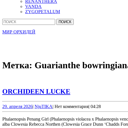
RENANTHERA
VANDA
ZYGOPETALUM
Кнопка
Найти:
Закрыть
МИР ОРХИДЕЙ
Метка:
Guarianthe bowringian
ORCHIDEEN
ORCHIDEEN LUCKE
LUCKE
29.
NjuTIKA
29. апреля 2026
|
NjuTIKA
|
Нет комментария
|
04:28
апреля
2026
Phalaenopsis Penang Girl (Phalaenopsis violacea x Phalaenopsis venosa) Guarianthe bowringiana Vanda Cochlezella Tsiku Chuchango (Warczewiczella amazonica x Cochlezella Amazing) Ludisia discolor var.
alba Clowesia Rebecca Northen (Clowesia Grace Dunn ‘Chadds Ford