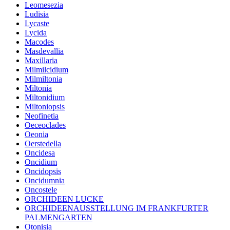
Leomesezia
Ludisia
Lycaste
Lycida
Macodes
Masdevallia
Maxillaria
Milmilcidium
Milmiltonia
Miltonia
Miltonidium
Miltoniopsis
Neofinetia
Oeceoclades
Oeonia
Oerstedella
Oncidesa
Oncidium
Oncidopsis
Oncidumnia
Oncostele
ORCHIDEEN LUCKE
ORCHIDEENAUSSTELLUNG IM FRANKFURTER
PALMENGARTEN
Otonisia