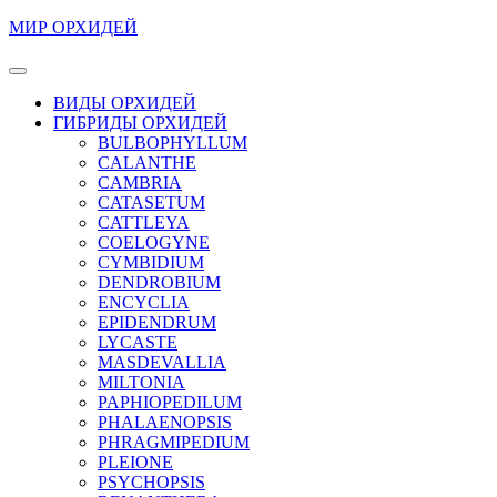
Перейти
МИР ОРХИДЕЙ
к
содержимому
Кнопка
Перейти
Открыть
ВИДЫ ОРХИДЕЙ
к
ГИБРИДЫ ОРХИДЕЙ
содержимому
BULBOPHYLLUM
CALANTHE
CAMBRIA
CATASETUM
CATTLEYA
COELOGYNE
CYMBIDIUM
DENDROBIUM
ENCYCLIA
EPIDENDRUM
LYCASTE
MASDEVALLIA
MILTONIA
PAPHIOPEDILUM
PHALAENOPSIS
PHRAGMIPEDIUM
PLEIONE
PSYCHOPSIS