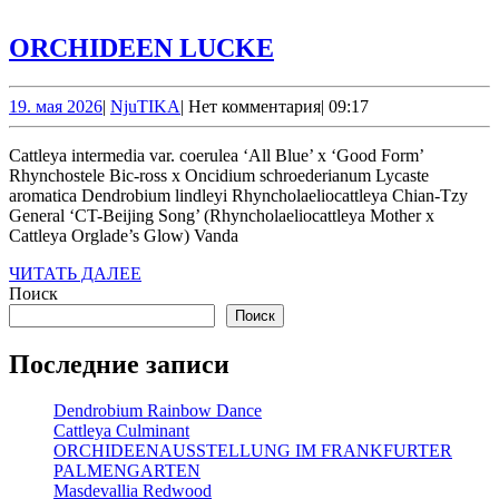
ORCHIDEEN
ORCHIDEEN LUCKE
LUCKE
19.
NjuTIKA
19. мая 2026
|
NjuTIKA
|
Нет комментария
|
09:17
мая
2026
Cattleya intermedia var. coerulea ‘All Blue’ х ‘Good Form’
Rhynchostele Bic-ross x Oncidium schroederianum Lycaste
aromatica Dendrobium lindleyi Rhyncholaeliocattleya Chian-Tzy
General ‘CT-Beijing Song’ (Rhyncholaeliocattleya Mother x
Cattleya Orglade’s Glow) Vanda
ЧИТАТЬ
ЧИТАТЬ ДАЛЕЕ
ДАЛЕЕ
Поиск
Поиск
Последние записи
Dendrobium Rainbow Dance
Cattleya Culminant
ORCHIDEENAUSSTELLUNG IM FRANKFURTER
PALMENGARTEN
Masdevallia Redwood