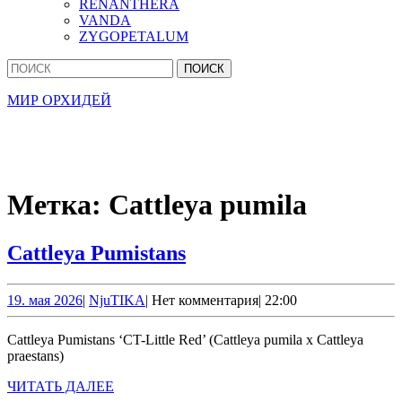
RENANTHERA
VANDA
ZYGOPETALUM
Кнопка
Найти:
Закрыть
МИР ОРХИДЕЙ
Метка:
Cattleya pumila
Cattleya
Cattleya Pumistans
Pumistans
19.
NjuTIKA
19. мая 2026
|
NjuTIKA
|
Нет комментария
|
22:00
мая
2026
Cattleya Pumistans ‘CT-Little Red’ (Cattleya pumila x Cattleya
praestans)
ЧИТАТЬ
ЧИТАТЬ ДАЛЕЕ
ДАЛЕЕ