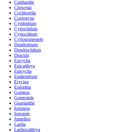
Cattlianthe
Clowesia
Cochlezella
Coelogyne
Cymbidium
Cyrtochilum
Cyrtocidium
Cyrtogomestele
Dendrobium
Dendrochilum
Dracula
Encyclia
Epicattleya
Epicyclia
Epidendrum
Erycina
Eulophia
Gomesa
Gomestele
Guarianthe
Ionmesa
Ionopsis
Jumellea
Laelia
Laeliocattleya