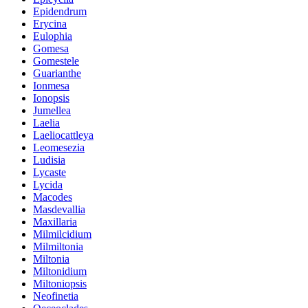
Epidendrum
Erycina
Eulophia
Gomesa
Gomestele
Guarianthe
Ionmesa
Ionopsis
Jumellea
Laelia
Laeliocattleya
Leomesezia
Ludisia
Lycaste
Lycida
Macodes
Masdevallia
Maxillaria
Milmilcidium
Milmiltonia
Miltonia
Miltonidium
Miltoniopsis
Neofinetia