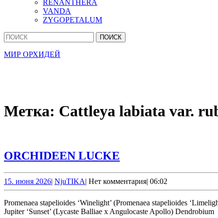
RENANTHERA
VANDA
ZYGOPETALUM
Кнопка
Найти:
Закрыть
МИР ОРХИДЕЙ
Метка:
Cattleya labiata var. ru
ORCHIDEEN
ORCHIDEEN LUCKE
LUCKE
15.
NjuTIKA
15. июня 2026
|
NjuTIKA
|
Нет комментария
|
06:02
июня
2026
Promenaea stapelioides ‘Winelight’ (Promenaea stapelioides ‘Limelight’ x Promenaea stapelioides) Epidendrum stamfordianum var. roseum Cattleya loddigesii var. alba Cattleya labiata var. rubra Angulocaste
Jupiter ‘Sunset’ (Lycaste Balliae x Angulocaste Apollo) Dendrobium