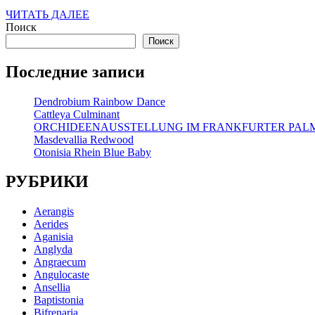
ЧИТАТЬ
ЧИТАТЬ ДАЛЕЕ
ДАЛЕЕ
Поиск
Поиск
Последние записи
Dendrobium Rainbow Dance
Cattleya Culminant
ORCHIDEENAUSSTELLUNG IM FRANKFURTER PA
Masdevallia Redwood
Otonisia Rhein Blue Baby
РУБРИКИ
Aerangis
Aerides
Aganisia
Anglyda
Angraecum
Angulocaste
Ansellia
Baptistonia
Bifrenaria