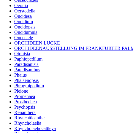
Oeceoclades
Oeonia
Oerstedella
Oncidesa
Oncidium
Oncidopsis
Oncidumnia
Oncostele
ORCHIDEEN LUCKE
ORCHIDEENAUSSTELLUNG IM FRANKFURTER PA
Otonisia
Paphiopedilum
Paradisanisia
Paradisanthus
Phaius
Phalaenopsis
Phragmipedium
Pleione
Promenaea
Prosthechea
Psychopsis
Renanthera
Rhyncattleanthe
Rhyncholaelia
Rhyncholaeliocattleya