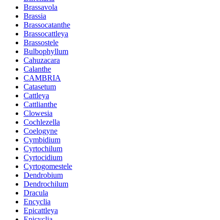
Brassavola
Brassia
Brassocatanthe
Brassocattleya
Brassostele
Bulbophyllum
Cahuzacara
Calanthe
CAMBRIA
Catasetum
Cattleya
Cattlianthe
Clowesia
Cochlezella
Coelogyne
Cymbidium
Cyrtochilum
Cyrtocidium
Cyrtogomestele
Dendrobium
Dendrochilum
Dracula
Encyclia
Epicattleya
Epicyclia