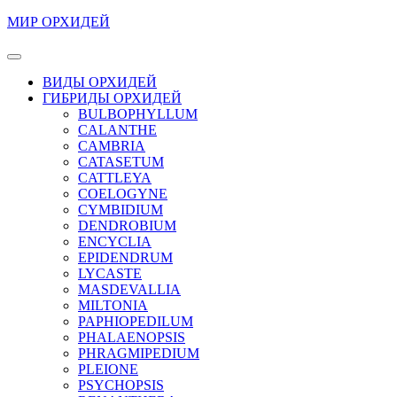
Перейти
МИР ОРХИДЕЙ
к
содержимому
Кнопка
Перейти
Открыть
ВИДЫ ОРХИДЕЙ
к
ГИБРИДЫ ОРХИДЕЙ
содержимому
BULBOPHYLLUM
CALANTHE
CAMBRIA
CATASETUM
CATTLEYA
COELOGYNE
CYMBIDIUM
DENDROBIUM
ENCYCLIA
EPIDENDRUM
LYCASTE
MASDEVALLIA
MILTONIA
PAPHIOPEDILUM
PHALAENOPSIS
PHRAGMIPEDIUM
PLEIONE
PSYCHOPSIS