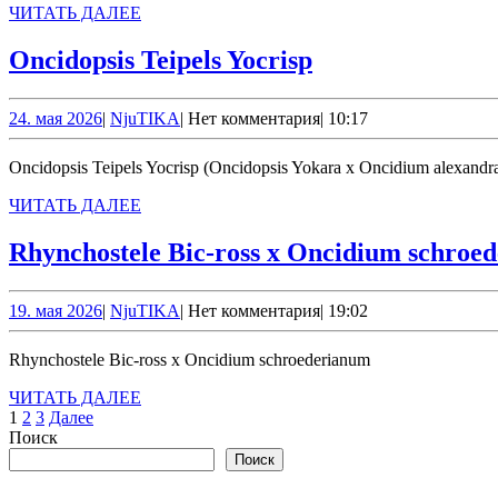
ЧИТАТЬ
ЧИТАТЬ ДАЛЕЕ
ДАЛЕЕ
Oncidopsis
Oncidopsis Teipels Yocrisp
Teipels
Yocrisp
24.
NjuTIKA
24. мая 2026
|
NjuTIKA
|
Нет комментария
|
10:17
мая
2026
Oncidopsis Teipels Yocrisp (Oncidopsis Yokara x Oncidium alexandr
ЧИТАТЬ
ЧИТАТЬ ДАЛЕЕ
ДАЛЕЕ
Rhynchostele Bic-ross x Oncidium schroe
19.
NjuTIKA
19. мая 2026
|
NjuTIKA
|
Нет комментария
|
19:02
мая
2026
Rhynchostele Bic-ross x Oncidium schroederianum
ЧИТАТЬ
ЧИТАТЬ ДАЛЕЕ
Пагинация
ДАЛЕЕ
1
2
3
Далее
Поиск
записей
Поиск