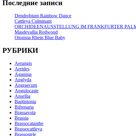
Последние записи
Dendrobium Rainbow Dance
Cattleya Culminant
ORCHIDEENAUSSTELLUNG IM FRANKFURTER PA
Masdevallia Redwood
Otonisia Rhein Blue Baby
РУБРИКИ
Aerangis
Aerides
Aganisia
Anglyda
Angraecum
Angulocaste
Ansellia
Baptistonia
Bifrenaria
Brassavola
Brassia
Brassocatanthe
Brassocattleya
Brassostele