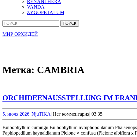
RENANTHERA
VANDA
ZYGOPETALUM
Кнопка
Найти:
Закрыть
МИР ОРХИДЕЙ
Метка:
CAMBRIA
ORCHIDEENAUSSTELLUNG IM FRA
5.
NjuTIKA
5. июля 2026
|
NjuTIKA
|
Нет комментария
|
03:35
июля
2026
Bulbophyllum cumingii Bulbophyllum nymphopolitanum Phalaenopsis Sigrid Grote x taenialis Aerangis rostellaris СИНОНИМ: Aerangis stylosa Coelogyne huettneriana Bifrenaria harrisoniae var. alba
Paphiopedilum haynaldianum Pleione × confusa (Pleione albiflora x Pl