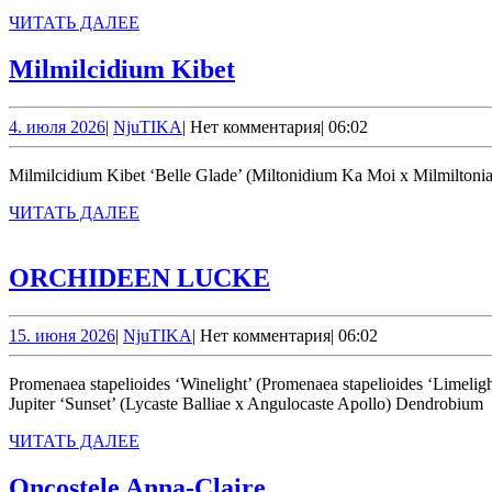
ЧИТАТЬ
ЧИТАТЬ ДАЛЕЕ
ДАЛЕЕ
Milmilcidium
Milmilcidium Kibet
Kibet
4.
NjuTIKA
4. июля 2026
|
NjuTIKA
|
Нет комментария
|
06:02
июля
2026
Milmilcidium Kibet ‘Belle Glade’ (Miltonidium Ka Moi x Milmiltonia
ЧИТАТЬ
ЧИТАТЬ ДАЛЕЕ
ДАЛЕЕ
ORCHIDEEN
ORCHIDEEN LUCKE
LUCKE
15.
NjuTIKA
15. июня 2026
|
NjuTIKA
|
Нет комментария
|
06:02
июня
2026
Promenaea stapelioides ‘Winelight’ (Promenaea stapelioides ‘Limelight’ x Promenaea stapelioides) Epidendrum stamfordianum var. roseum Cattleya loddigesii var. alba Cattleya labiata var. rubra Angulocaste
Jupiter ‘Sunset’ (Lycaste Balliae x Angulocaste Apollo) Dendrobium
ЧИТАТЬ
ЧИТАТЬ ДАЛЕЕ
ДАЛЕЕ
Oncostele
Oncostele Anna-Claire