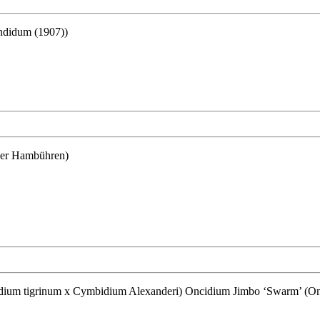
ndidum (1907))
iger Hambühren)