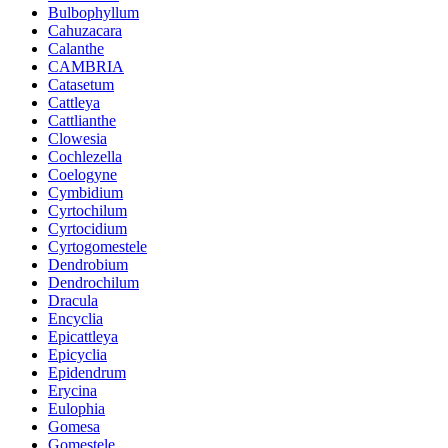
Bulbophyllum
Cahuzacara
Calanthe
CAMBRIA
Catasetum
Cattleya
Cattlianthe
Clowesia
Cochlezella
Coelogyne
Cymbidium
Cyrtochilum
Cyrtocidium
Cyrtogomestele
Dendrobium
Dendrochilum
Dracula
Encyclia
Epicattleya
Epicyclia
Epidendrum
Erycina
Eulophia
Gomesa
Gomestele