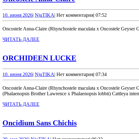
Anna-
Claire
10.
NjuTIKA
10. июня 2026
|
NjuTIKA
|
Нет комментария
|
07:52
июня
2026
Oncostele Anna-Claire (Rhynchostele maculata x Oncostele Geyser 
ЧИТАТЬ
ЧИТАТЬ ДАЛЕЕ
ДАЛЕЕ
ORCHIDEEN
ORCHIDEEN LUCKE
LUCKE
10.
NjuTIKA
10. июня 2026
|
NjuTIKA
|
Нет комментария
|
07:34
июня
2026
Oncostele Anna-Claire (Rhynchostele maculata x Oncostele Geyser Gold) Cattleya Hsinying Excell ‘Pink Kitty’ (Cattleya Excellescombe x Cattleya briegeri) Phalaenopsis Kung’s Lob-Lawrence ‘Peloric’
(Phalaenopsis Brother Lawrence x Phalaenopsis lobbii) Cattleya inter
ЧИТАТЬ
ЧИТАТЬ ДАЛЕЕ
ДАЛЕЕ
Oncidium
Oncidium Sans Chichis
Sans
29.
NjuTIKA