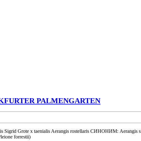
ORCHIDEE
NKFURTER PALMENGARTEN
IM
FRANKFU
PALMENG
eione forrestii)