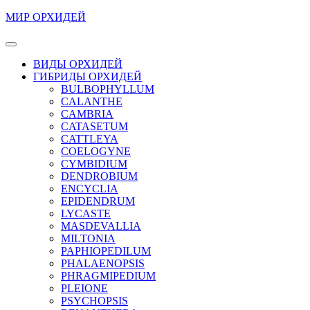
Перейти
МИР ОРХИДЕЙ
к
содержимому
Кнопка
Перейти
Открыть
ВИДЫ ОРХИДЕЙ
к
ГИБРИДЫ ОРХИДЕЙ
содержимому
BULBOPHYLLUM
CALANTHE
CAMBRIA
CATASETUM
CATTLEYA
COELOGYNE
CYMBIDIUM
DENDROBIUM
ENCYCLIA
EPIDENDRUM
LYCASTE
MASDEVALLIA
MILTONIA
PAPHIOPEDILUM
PHALAENOPSIS
PHRAGMIPEDIUM
PLEIONE
PSYCHOPSIS