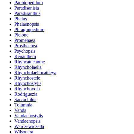
Paphiopedilum
Paradisanisia
Paradisanthus
Phaius
Phalaenopsis
Phragmipedium
Pleione
Promenaea
Prosthechea
Psychopsis
Renanthera
Rhyncattleanthe
Rhyncholaelia
Rhyncholaeliocattleya
Rhynchostele
Rhynchostylis
Rhynchovola
Rodriguezia
Sarcochilus
Tolumnia
Vanda
Vandachostylis
Vandaenopsis
Warczewiczella
Wilsonara