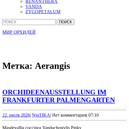
RENANTHERA
VANDA
ZYGOPETALUM
Кнопка
Найти:
Закрыть
МИР ОРХИДЕЙ
Метка:
Aerangis
ORCHIDEENAUSSTELLUNG IM
ORC
FRANKFURTER PALMENGARTEN
IM
FRA
22.
NjuTIKA
22. июля 2026
|
NjuTIKA
|
Нет комментария
|
07:10
июля
PA
2026
Masdevallia coccinea Vandachostylis Pinky