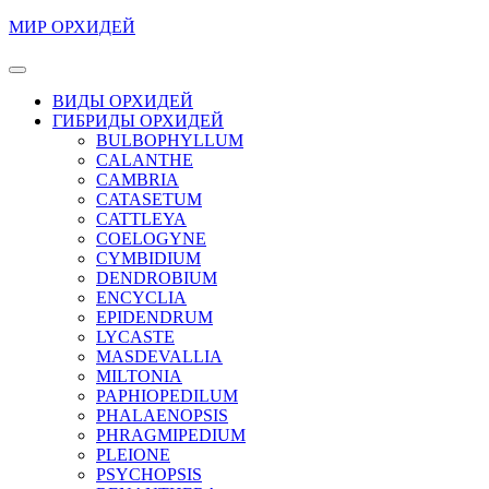
Перейти
МИР ОРХИДЕЙ
к
содержимому
Кнопка
Перейти
Открыть
ВИДЫ ОРХИДЕЙ
к
ГИБРИДЫ ОРХИДЕЙ
содержимому
BULBOPHYLLUM
CALANTHE
CAMBRIA
CATASETUM
CATTLEYA
COELOGYNE
CYMBIDIUM
DENDROBIUM
ENCYCLIA
EPIDENDRUM
LYCASTE
MASDEVALLIA
MILTONIA
PAPHIOPEDILUM
PHALAENOPSIS
PHRAGMIPEDIUM
PLEIONE
PSYCHOPSIS