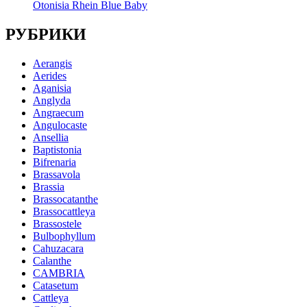
Otonisia Rhein Blue Baby
РУБРИКИ
Aerangis
Aerides
Aganisia
Anglyda
Angraecum
Angulocaste
Ansellia
Baptistonia
Bifrenaria
Brassavola
Brassia
Brassocatanthe
Brassocattleya
Brassostele
Bulbophyllum
Cahuzacara
Calanthe
CAMBRIA
Catasetum
Cattleya