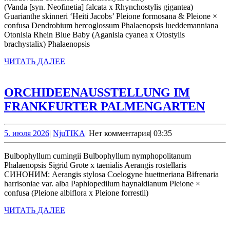
(Vanda [syn. Neofinetia] falcata x Rhynchostylis gigantea)
Guarianthe skinneri ‘Heiti Jacobs’ Pleione formosana & Pleione ×
confusa Dendrobium hercoglossum Phalaenopsis lueddemanniana
Otonisia Rhein Blue Baby (Aganisia cyanea x Otostylis
brachystalix) Phalaenopsis
ЧИТАТЬ
ЧИТАТЬ ДАЛЕЕ
ДАЛЕЕ
ORCHIDEENAUSSTELLUNG IM
ORC
FRANKFURTER PALMENGARTEN
IM
FRA
5.
NjuTIKA
5. июля 2026
|
NjuTIKA
|
Нет комментария
|
03:35
июля
PA
2026
Bulbophyllum cumingii Bulbophyllum nymphopolitanum
Phalaenopsis Sigrid Grote x taenialis Aerangis rostellaris
СИНОНИМ: Aerangis stylosa Coelogyne huettneriana Bifrenaria
harrisoniae var. alba Paphiopedilum haynaldianum Pleione ×
confusa (Pleione albiflora x Pleione forrestii)
ЧИТАТЬ
ЧИТАТЬ ДАЛЕЕ
ДАЛЕЕ