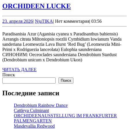
ORCHIDEEN
ORCHIDEEN LUCKE
LUCKE
23.
NjuTIKA
23. апреля 2026
|
NjuTIKA
|
Нет комментария
|
03:56
апреля
2026
Paradisanisia Azur (Aganisia cyanea x Paradisanthus bahiensis)
Aerangis citrata Miltoniopsis roezlii Cymbidium lowianum Vanda
sanderiana Leomesezia Lava Burst ‘Red Bug’ (Leomesezia Mini-
Primi x Rodriguezia lanceolata) Eulophia saundersiana
СИНОНИМ: Oeceoclades saundersiana Dendrobium Stardust
(Dendrobium unicum x Dendrobium Ukon)
ЧИТАТЬ
ЧИТАТЬ ДАЛЕЕ
ДАЛЕЕ
Поиск
Поиск
Последние записи
Dendrobium Rainbow Dance
Cattleya Culminant
ORCHIDEENAUSSTELLUNG IM FRANKFURTER
PALMENGARTEN
Masdevallia Redwood