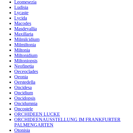
Leomesezia
Ludisia
Lycaste
Lycida
Macodes
Masdevallia
Maxillaria
Milmilcidium
Milmiltonia
Miltonia
Miltonidium
Miltoniopsis
Neofinetia
Oeceoclades
Oeonia
Oerstedella
Oncidesa
Oncidium
Oncidopsis
Oncidumnia
Oncostele
ORCHIDEEN LUCKE
ORCHIDEENAUSSTELLUNG IM FRANKFURTER
PALMENGARTEN
Otonisia