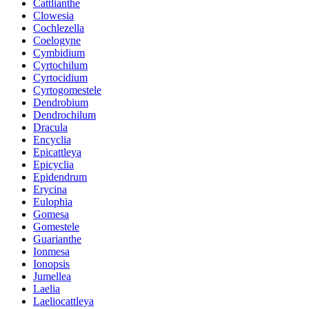
Cattlianthe
Clowesia
Cochlezella
Coelogyne
Cymbidium
Cyrtochilum
Cyrtocidium
Cyrtogomestele
Dendrobium
Dendrochilum
Dracula
Encyclia
Epicattleya
Epicyclia
Epidendrum
Erycina
Eulophia
Gomesa
Gomestele
Guarianthe
Ionmesa
Ionopsis
Jumellea
Laelia
Laeliocattleya