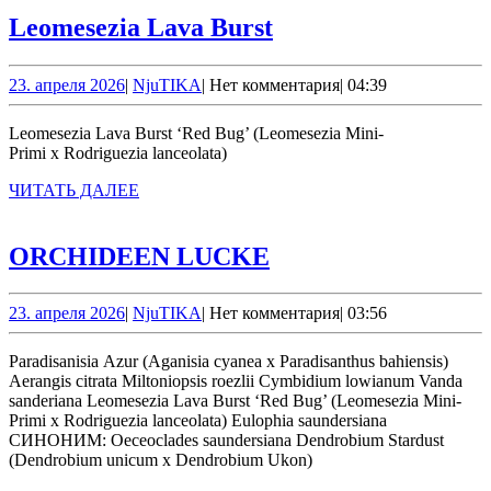
Leomesezia
Leomesezia Lava Burst
Lava
Burst
23.
NjuTIKA
23. апреля 2026
|
NjuTIKA
|
Нет комментария
|
04:39
апреля
2026
Leomesezia Lava Burst ‘Red Bug’ (Leomesezia Mini-
Primi x Rodriguezia lanceolata)
ЧИТАТЬ
ЧИТАТЬ ДАЛЕЕ
ДАЛЕЕ
ORCHIDEEN
ORCHIDEEN LUCKE
LUCKE
23.
NjuTIKA
23. апреля 2026
|
NjuTIKA
|
Нет комментария
|
03:56
апреля
2026
Paradisanisia Azur (Aganisia cyanea x Paradisanthus bahiensis)
Aerangis citrata Miltoniopsis roezlii Cymbidium lowianum Vanda
sanderiana Leomesezia Lava Burst ‘Red Bug’ (Leomesezia Mini-
Primi x Rodriguezia lanceolata) Eulophia saundersiana
СИНОНИМ: Oeceoclades saundersiana Dendrobium Stardust
(Dendrobium unicum x Dendrobium Ukon)