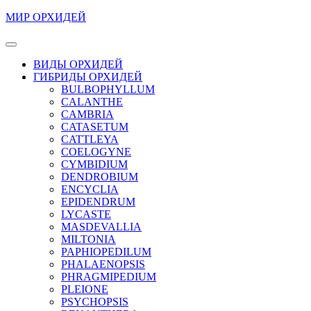
Перейти
МИР ОРХИДЕЙ
к
содержимому
Кнопка
Перейти
Открыть
ВИДЫ ОРХИДЕЙ
к
ГИБРИДЫ ОРХИДЕЙ
содержимому
BULBOPHYLLUM
CALANTHE
CAMBRIA
CATASETUM
CATTLEYA
COELOGYNE
CYMBIDIUM
DENDROBIUM
ENCYCLIA
EPIDENDRUM
LYCASTE
MASDEVALLIA
MILTONIA
PAPHIOPEDILUM
PHALAENOPSIS
PHRAGMIPEDIUM
PLEIONE
PSYCHOPSIS