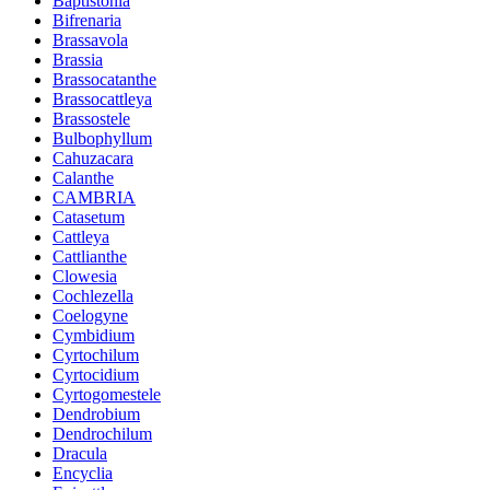
Baptistonia
Bifrenaria
Brassavola
Brassia
Brassocatanthe
Brassocattleya
Brassostele
Bulbophyllum
Cahuzacara
Calanthe
CAMBRIA
Catasetum
Cattleya
Cattlianthe
Clowesia
Cochlezella
Coelogyne
Cymbidium
Cyrtochilum
Cyrtocidium
Cyrtogomestele
Dendrobium
Dendrochilum
Dracula
Encyclia