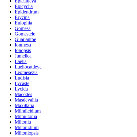
Epicattleya
Epicyclia
Epidendrum
Erycina
Eulophia
Gomesa
Gomestele
Guarianthe
Ionmesa
Ionopsis
Jumellea
Laelia
Laeliocattleya
Leomesezia
Ludisia
Lycaste
Lycida
Macodes
Masdevallia
Maxillaria
Milmilcidium
Milmiltonia
Miltonia
Miltonidium
Miltoniopsis