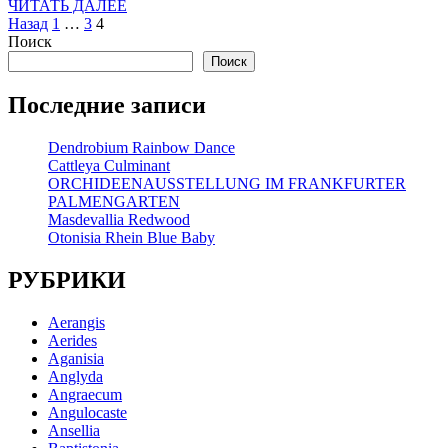
ЧИТАТЬ
ЧИТАТЬ ДАЛЕЕ
Пагинация
ДАЛЕЕ
Назад
1
…
3
4
Поиск
записей
Поиск
Последние записи
Dendrobium Rainbow Dance
Cattleya Culminant
ORCHIDEENAUSSTELLUNG IM FRANKFURTER
PALMENGARTEN
Masdevallia Redwood
Otonisia Rhein Blue Baby
РУБРИКИ
Aerangis
Aerides
Aganisia
Anglyda
Angraecum
Angulocaste
Ansellia