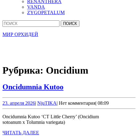
RENANTHERA
VANDA
ZYGOPETALUM
Кнопка
Найти:
Закрыть
МИР ОРХИДЕЙ
Рубрика:
Oncidium
Oncidumnia
Oncidumnia Kutoo
Kutoo
23.
NjuTIKA
23. апреля 2026
|
NjuTIKA
|
Нет комментария
|
08:09
апреля
2026
Oncidumnia Kutoo ‘CT Little Cherry’ (Oncidium
sotoanum x Tolumnia variegata)
ЧИТАТЬ
ЧИТАТЬ ДАЛЕЕ
ДАЛЕЕ