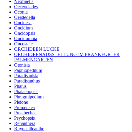
Neofinetia
Oeceoclades
Oeonia
Oerstedella
Oncidesa
Oncidium
Oncidopsis
Oncidumnia
Oncostele
ORCHIDEEN LUCKE
ORCHIDEENAUSSTELLUNG IM FRANKFURTER
PALMENGARTEN
Otonisia
Paphiopedilum
Paradisanisia
Paradisanthus
Phaius
Phalaenopsis
Phragmipedium
Pleione
Promenaea
Prosthechea
Psychopsis
Renanthera
Rhyncattleanthe